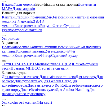
Вакансії для моряків
Верифікація стажу моряка
Документи
МАРАД для моряків
Вакансії для моряків
Капітан
Старший помічник
2-й/3-й помічник капітана
Головний
механік
2-й механік
3-й/4-й
механік
Електромеханік
Боцман
Фіттер
Судновий
кухар
Матрос
Всі вакансії
Усі резюме
За рангом
Boatswain
Seeman
Капітан
Старший помічник
2-й/3-й помічник
капітана
Головний механік
2-й механік
3-й/4-й
механік
Електромеханік
Фіттер
Судновий кухар
Тести CES
CES CBT
Marlins
Mintra
ACT (UA)
Психометричні
тести
Правила МППСС, вогні та сигнали
За типом судна
Для нафтового танкера
Для хімічного танкера
Для газовозу
Для
балкера
Для суховантажу
Для General Cargo
Для
контейнеровоза
Для вантажного Ro-Ro
Для рефрижераторного
транспорту
Для сейсмічних суден
Для Anchor Handling
Для
пасажирського транспорту
Усі крюїнгові компанії
На карті