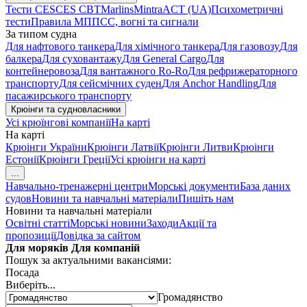
Тести CES
CES CBT
Marlins
Mintra
ACT (UA)
Психометричні
тести
Правила МППСС, вогні та сигнали
За типом судна
Для нафтового танкера
Для хімічного танкера
Для газовозу
Для
балкера
Для суховантажу
Для General Cargo
Для
контейнеровоза
Для вантажного Ro-Ro
Для рефрижераторного
транспорту
Для сейсмічних суден
Для Anchor Handling
Для
пасажирського транспорту
Крюінги та судновласники
Усі крюїнгові компанії
На карті
На карті
Крюінги України
Крюінги Латвії
Крюінги Литви
Крюінги
Естонії
Крюінги Греції
Усі крюінги на карті
...
Навчально-тренажерні центри
Морські документи
База даних
судов
Новини та навчальні матеріали
Пишіть нам
Новини та навчальні матеріали
Освітні статті
Морські новини
Заходи
Акції та
пропозиції
Довідка за сайтом
Для моряків
Для компаній
Пошук за актуальними вакансіями:
Посада
Виберіть...
Громадянство