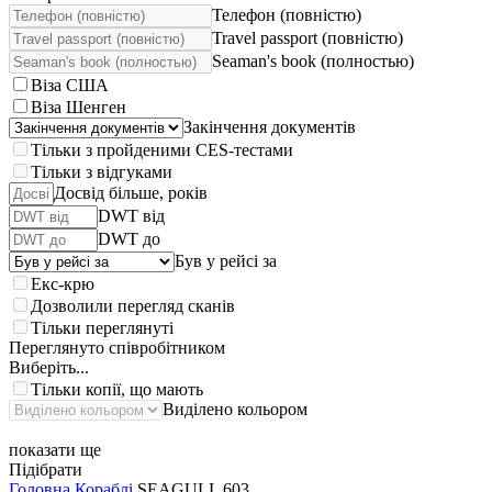
Телефон (повністю)
Travel passport (повністю)
Seaman's book (полностью)
Віза США
Віза Шенген
Закінчення документів
Тільки з пройденими CES-тестами
Тільки з відгуками
Досвід більше, років
DWT від
DWT до
Був у рейсі за
Екс-крю
Дозволили перегляд сканів
Тільки переглянуті
Переглянуто співробітником
Виберіть...
Тільки копії, що мають
Виділено кольором
показати ще
Підібрати
Головна
Кораблі
SEAGULL 603