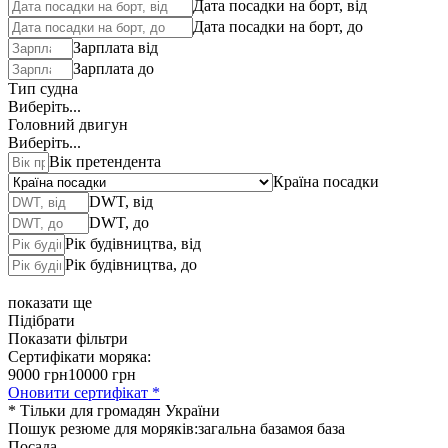
Дата посадки на борт, від
Дата посадки на борт, до
Зарплата від
Зарплата до
Тип судна
Виберіть...
Головний двигун
Виберіть...
Вік претендента
Країна посадки
DWT, від
DWT, до
Рік будівництва, від
Рік будівництва, до
показати ще
Підібрати
Показати фільтри
Сертифікати моряка:
9000 грн
10000 грн
Оновити сертифікат *
* Тільки для громадян України
Пошук резюме для моряків:
загальна база
моя база
Посада