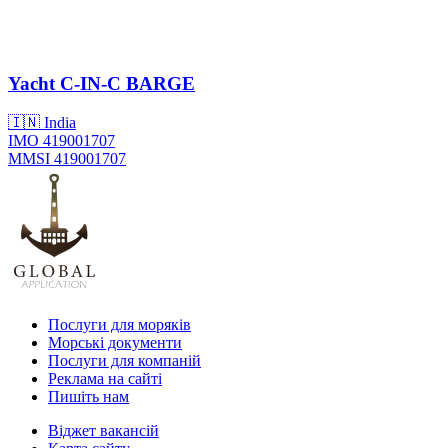
Yacht
C-IN-C BARGE
🇮🇳 India
IMO 419001707
MMSI 419001707
Послуги для моряків
Морські документи
Послуги для компаній
Реклама на сайті
Пишіть нам
Віджет вакансій