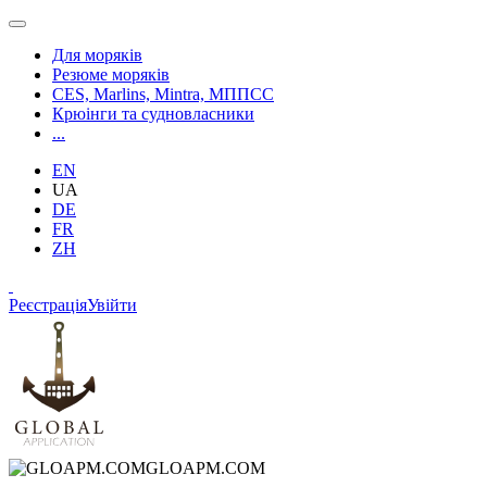
Для моряків
Резюме моряків
CES, Marlins, Mintra, МППСС
Крюінги та судновласники
...
EN
UA
DE
FR
ZH
Реєстрація
Увійти
GLOAPM.COM