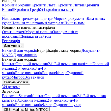
На карті
Крюінги України
Крюінги Латвії
Крюінги Литви
Крюінги
Естонії
Крюінги Греції
Усі крюінги на карті
Навчально-тренажерні центри
Морські документи
База даних
судов
Новини та навчальні матеріали
Пишіть нам
Новини та навчальні матеріали
Освітні статті
Морські новини
Заходи
Акції та
пропозиції
Довідка за сайтом
Реєстрація
Для моряків
Вакансії для моряків
Верифікація стажу моряка
Документи
МАРАД для моряків
Вакансії для моряків
Капітан
Старший помічник
2-й/3-й помічник капітана
Головний
механік
2-й механік
3-й/4-й
механік
Електромеханік
Боцман
Фіттер
Судновий
кухар
Матрос
Всі вакансії
Резюме моряків
Усі резюме
За рангом
Boatswain
Seeman
Капітан
Старший помічник
2-й/3-й помічник
капітана
Головний механік
2-й механік
3-й/4-й
механік
Електромеханік
Фіттер
Судновий кухар
CES, Marlins, Mintra, МППСС