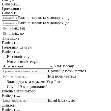
Виберіть...
Громадянство
Виберіть...
Бажана зарплата у доларах, від
Бажана зарплата у доларах, до
Вік, від
Вік, до
Тип судна
Виберіть...
Головний двигун
Виберіть...
Electronic engine
Not electronic engine
Альт. посада
Прізвище починається
Ім'я починається
Знаходжусь за межами України
Covid-19 вакцинований
Рівень англійського
Виберіть...
Email (повністю)
Диплом
Виберіть...