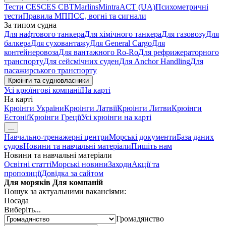
Тести CES
CES CBT
Marlins
Mintra
ACT (UA)
Психометричні
тести
Правила МППСС, вогні та сигнали
За типом судна
Для нафтового танкера
Для хімічного танкера
Для газовозу
Для
балкера
Для суховантажу
Для General Cargo
Для
контейнеровоза
Для вантажного Ro-Ro
Для рефрижераторного
транспорту
Для сейсмічних суден
Для Anchor Handling
Для
пасажирського транспорту
Крюінги та судновласники
Усі крюїнгові компанії
На карті
На карті
Крюінги України
Крюінги Латвії
Крюінги Литви
Крюінги
Естонії
Крюінги Греції
Усі крюінги на карті
...
Навчально-тренажерні центри
Морські документи
База даних
судов
Новини та навчальні матеріали
Пишіть нам
Новини та навчальні матеріали
Освітні статті
Морські новини
Заходи
Акції та
пропозиції
Довідка за сайтом
Для моряків
Для компаній
Пошук за актуальними вакансіями:
Посада
Виберіть...
Громадянство