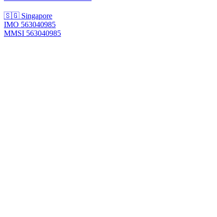
🇸🇬 Singapore
IMO 563040985
MMSI 563040985