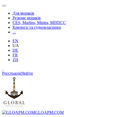
Для моряків
Резюме моряків
CES, Marlins, Mintra, МППСС
Крюінги та судновласники
...
EN
UA
DE
FR
ZH
Реєстрація
Увійти
GLOAPM.COM