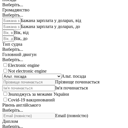
Виберіть...
Громадянство
Виберіть...
Бажана зарплата у доларах, від
Бажана зарплата у доларах, до
Вік, від
Вік, до
Тип судна
Виберіть...
Головний двигун
Виберіть...
Electronic engine
Not electronic engine
Альт. посада
Прізвище починається
Ім'я починається
Знаходжусь за межами України
Covid-19 вакцинований
Рівень англійського
Виберіть...
Email (повністю)
Диплом
Виберіть...