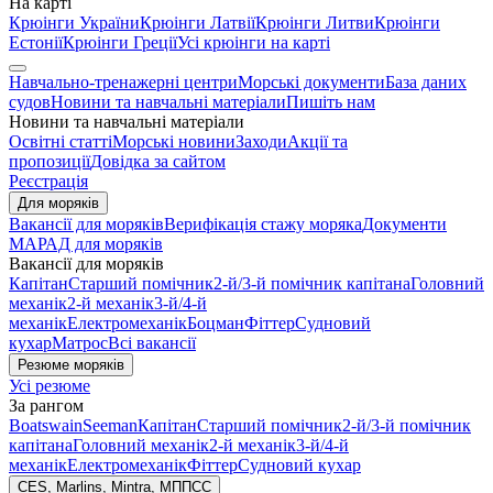
На карті
Крюінги України
Крюінги Латвії
Крюінги Литви
Крюінги
Естонії
Крюінги Греції
Усі крюінги на карті
Навчально-тренажерні центри
Морські документи
База даних
судов
Новини та навчальні матеріали
Пишіть нам
Новини та навчальні матеріали
Освітні статті
Морські новини
Заходи
Акції та
пропозиції
Довідка за сайтом
Реєстрація
Для моряків
Вакансії для моряків
Верифікація стажу моряка
Документи
МАРАД для моряків
Вакансії для моряків
Капітан
Старший помічник
2-й/3-й помічник капітана
Головний
механік
2-й механік
3-й/4-й
механік
Електромеханік
Боцман
Фіттер
Судновий
кухар
Матрос
Всі вакансії
Резюме моряків
Усі резюме
За рангом
Boatswain
Seeman
Капітан
Старший помічник
2-й/3-й помічник
капітана
Головний механік
2-й механік
3-й/4-й
механік
Електромеханік
Фіттер
Судновий кухар
CES, Marlins, Mintra, МППСС