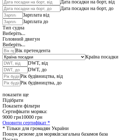
Дата посадки на борт, від
Дата посадки на борт, до
Зарплата від
Зарплата до
Тип судна
Виберіть...
Головний двигун
Виберіть...
Вік претендента
Країна посадки
DWT, від
DWT, до
Рік будівництва, від
Рік будівництва, до
показати ще
Підібрати
Показати фільтри
Сертифікати моряка:
9000 грн
10000 грн
Оновити сертифікат *
* Тільки для громадян України
Пошук резюме для моряків:
загальна база
моя база
Посада