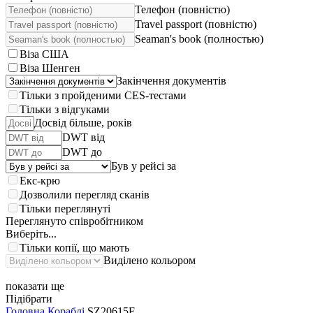
Телефон (повністю)
Travel passport (повністю)
Seaman's book (полностью)
Віза США
Віза Шенген
Закінчення документів
Тільки з пройденими CES-тестами
Тільки з відгуками
Досвід більше, років
DWT від
DWT до
Був у рейсі за
Екс-крю
Дозволили перегляд сканів
Тільки переглянуті
Переглянуто співробітником
Виберіть...
Тільки копії, що мають
Виділено кольором
показати ще
Підібрати
Головна
Кораблі
SZ20615F