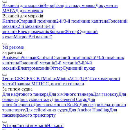
Вакансії для моряків
Верифікація стажу моряка
Документи
МАРАД для моряків
Вакансії для моряків
Капітан
Старший помічник
2-й/3-й помічник капітана
Головний
механік
2-й механік
3-й/4-й
механік
Електромеханік
Боцман
Фіттер
Судновий
кухар
Матрос
Всі вакансії
Усі резюме
За рангом
Boatswain
Seeman
Капітан
Старший помічник
2-й/3-й помічник
капітана
Головний механік
2-й механік
3-й/4-й
механік
Електромеханік
Фіттер
Судновий кухар
Тести CES
CES CBT
Marlins
Mintra
ACT (UA)
Психометричні
тести
Правила МППСС, вогні та сигнали
За типом судна
Для нафтового танкера
Для хімічного танкера
Для газовозу
Для
балкера
Для суховантажу
Для General Cargo
Для
контейнеровоза
Для вантажного Ro-Ro
Для рефрижераторного
транспорту
Для сейсмічних суден
Для Anchor Handling
Для
пасажирського транспорту
Усі крюїнгові компанії
На карті