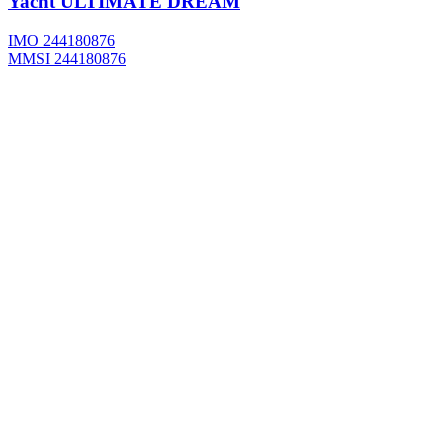
Yacht
ULTIMATE DREAM
IMO 244180876
MMSI 244180876