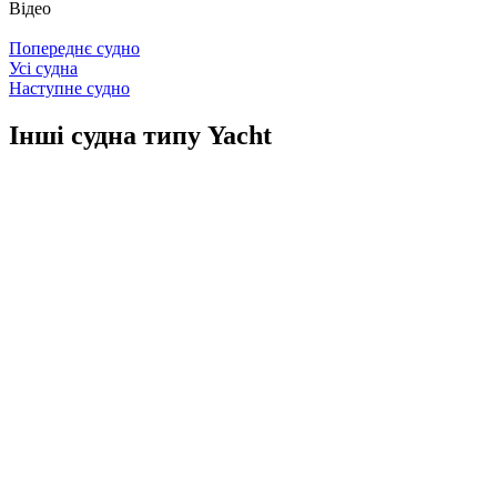
Відео
Попереднє судно
Усі судна
Наступне судно
Інші судна типу Yacht