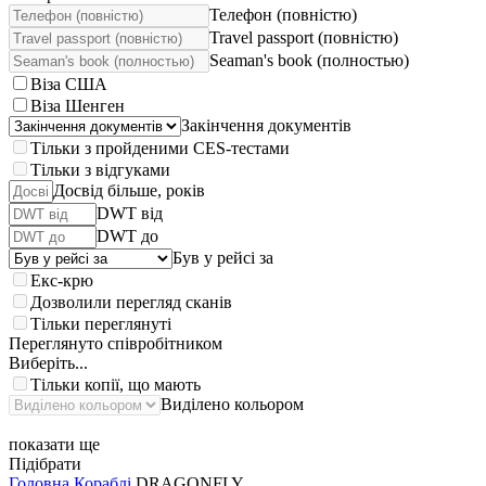
Телефон (повністю)
Travel passport (повністю)
Seaman's book (полностью)
Віза США
Віза Шенген
Закінчення документів
Тільки з пройденими CES-тестами
Тільки з відгуками
Досвід більше, років
DWT від
DWT до
Був у рейсі за
Екс-крю
Дозволили перегляд сканів
Тільки переглянуті
Переглянуто співробітником
Виберіть...
Тільки копії, що мають
Виділено кольором
показати ще
Підібрати
Головна
Кораблі
DRAGONFLY