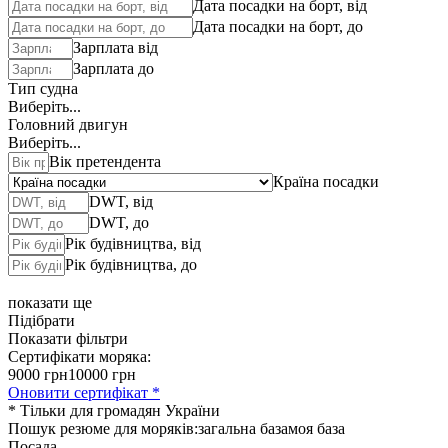
Дата посадки на борт, від
Дата посадки на борт, до
Зарплата від
Зарплата до
Тип судна
Виберіть...
Головний двигун
Виберіть...
Вік претендента
Країна посадки
DWT, від
DWT, до
Рік будівництва, від
Рік будівництва, до
показати ще
Підібрати
Показати фільтри
Сертифікати моряка:
9000 грн
10000 грн
Оновити сертифікат *
* Тільки для громадян України
Пошук резюме для моряків:
загальна база
моя база
Посада