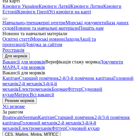
На карті
Крюінги України
Крюінги Латвії
Крюінги Литви
Крюінги
Естонії
Крюінги Греції
Усі крюінги на карті
Навчально-тренажерні центри
Морські документи
База даних
судов
Новини та навчальні матеріали
Пишіть нам
Новини та навчальні матеріали
Освітні статті
Морські новини
Заходи
Акції та
пропозиції
Довідка за сайтом
Реєстрація
Для моряків
Вакансії для моряків
Верифікація стажу моряка
Документи
МАРАД для моряків
Вакансії для моряків
Капітан
Старший помічник
2-й/3-й помічник капітана
Головний
механік
2-й механік
3-й/4-й
механік
Електромеханік
Боцман
Фіттер
Судновий
кухар
Матрос
Всі вакансії
Резюме моряків
Усі резюме
За рангом
Boatswain
Seeman
Капітан
Старший помічник
2-й/3-й помічник
капітана
Головний механік
2-й механік
3-й/4-й
механік
Електромеханік
Фіттер
Судновий кухар
CES, Marlins, Mintra, МППСС