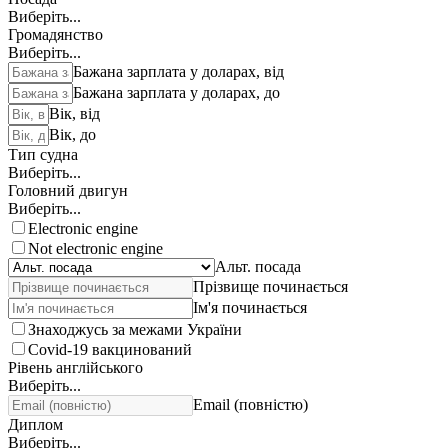
Виберіть...
Громадянство
Виберіть...
Бажана зарплата у доларах, від
Бажана зарплата у доларах, до
Вік, від
Вік, до
Тип судна
Виберіть...
Головний двигун
Виберіть...
Electronic engine
Not electronic engine
Альт. посада
Прізвище починається
Ім'я починається
Знаходжусь за межами України
Covid-19 вакцинований
Рівень англійського
Виберіть...
Email (повністю)
Диплом
Виберіть...