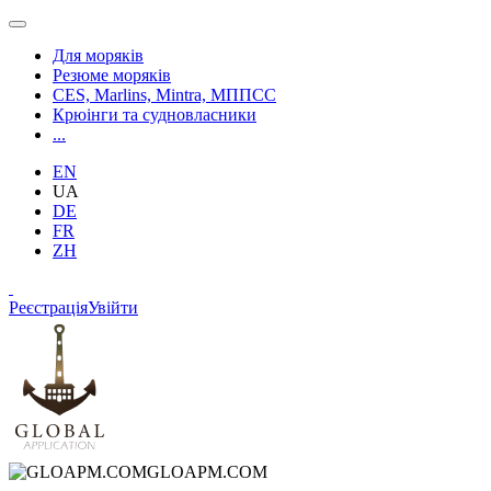
Для моряків
Резюме моряків
CES, Marlins, Mintra, МППСС
Крюінги та судновласники
...
EN
UA
DE
FR
ZH
Реєстрація
Увійти
GLOAPM.COM