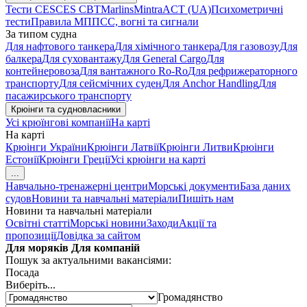
Тести CES
CES CBT
Marlins
Mintra
ACT (UA)
Психометричні
тести
Правила МППСС, вогні та сигнали
За типом судна
Для нафтового танкера
Для хімічного танкера
Для газовозу
Для
балкера
Для суховантажу
Для General Cargo
Для
контейнеровоза
Для вантажного Ro-Ro
Для рефрижераторного
транспорту
Для сейсмічних суден
Для Anchor Handling
Для
пасажирського транспорту
Крюінги та судновласники
Усі крюїнгові компанії
На карті
На карті
Крюінги України
Крюінги Латвії
Крюінги Литви
Крюінги
Естонії
Крюінги Греції
Усі крюінги на карті
...
Навчально-тренажерні центри
Морські документи
База даних
судов
Новини та навчальні матеріали
Пишіть нам
Новини та навчальні матеріали
Освітні статті
Морські новини
Заходи
Акції та
пропозиції
Довідка за сайтом
Для моряків
Для компаній
Пошук за актуальними вакансіями:
Посада
Виберіть...
Громадянство