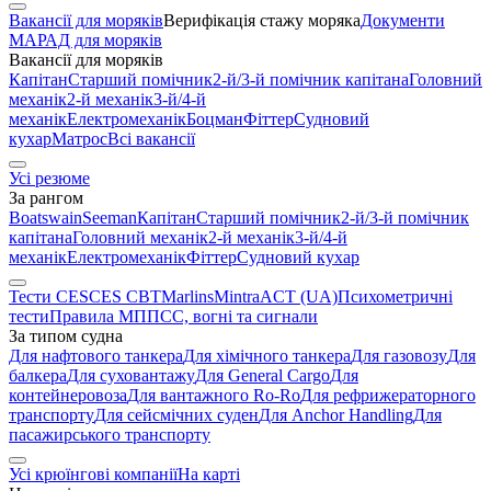
Вакансії для моряків
Верифікація стажу моряка
Документи
МАРАД для моряків
Вакансії для моряків
Капітан
Старший помічник
2-й/3-й помічник капітана
Головний
механік
2-й механік
3-й/4-й
механік
Електромеханік
Боцман
Фіттер
Судновий
кухар
Матрос
Всі вакансії
Усі резюме
За рангом
Boatswain
Seeman
Капітан
Старший помічник
2-й/3-й помічник
капітана
Головний механік
2-й механік
3-й/4-й
механік
Електромеханік
Фіттер
Судновий кухар
Тести CES
CES CBT
Marlins
Mintra
ACT (UA)
Психометричні
тести
Правила МППСС, вогні та сигнали
За типом судна
Для нафтового танкера
Для хімічного танкера
Для газовозу
Для
балкера
Для суховантажу
Для General Cargo
Для
контейнеровоза
Для вантажного Ro-Ro
Для рефрижераторного
транспорту
Для сейсмічних суден
Для Anchor Handling
Для
пасажирського транспорту
Усі крюїнгові компанії
На карті