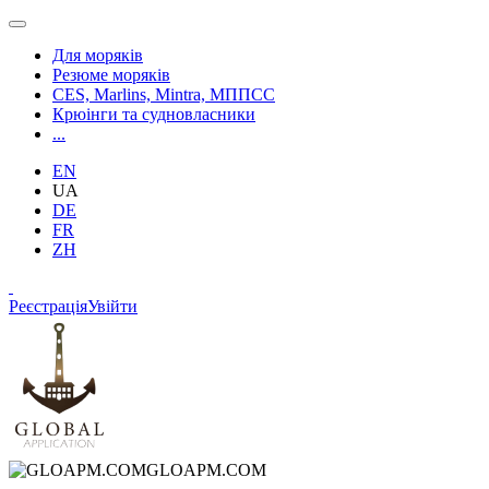
Для моряків
Резюме моряків
CES, Marlins, Mintra, МППСС
Крюінги та судновласники
...
EN
UA
DE
FR
ZH
Реєстрація
Увійти
GLOAPM.COM