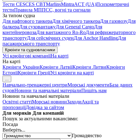
Тести CES
CES CBT
Marlins
Mintra
ACT (UA)
Психометричні
тести
Правила МППСС, вогні та сигнали
За типом судна
Для нафтового танкера
Для хімічного танкера
Для газовозу
Для
балкера
Для суховантажу
Для General Cargo
Для
контейнеровоза
Для вантажного Ro-Ro
Для рефрижераторного
транспорту
Для сейсмічних суден
Для Anchor Handling
Для
пасажирського транспорту
Крюінги та судновласники
Усі крюїнгові компанії
На карті
На карті
Крюінги України
Крюінги Латвії
Крюінги Литви
Крюінги
Естонії
Крюінги Греції
Усі крюінги на карті
...
Навчально-тренажерні центри
Морські документи
База даних
судов
Новини та навчальні матеріали
Пишіть нам
Новини та навчальні матеріали
Освітні статті
Морські новини
Заходи
Акції та
пропозиції
Довідка за сайтом
Для моряків
Для компаній
Пошук за актуальними вакансіями:
Посада
Виберіть...
Громадянство