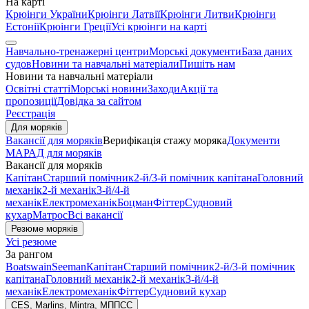
На карті
Крюінги України
Крюінги Латвії
Крюінги Литви
Крюінги
Естонії
Крюінги Греції
Усі крюінги на карті
Навчально-тренажерні центри
Морські документи
База даних
судов
Новини та навчальні матеріали
Пишіть нам
Новини та навчальні матеріали
Освітні статті
Морські новини
Заходи
Акції та
пропозиції
Довідка за сайтом
Реєстрація
Для моряків
Вакансії для моряків
Верифікація стажу моряка
Документи
МАРАД для моряків
Вакансії для моряків
Капітан
Старший помічник
2-й/3-й помічник капітана
Головний
механік
2-й механік
3-й/4-й
механік
Електромеханік
Боцман
Фіттер
Судновий
кухар
Матрос
Всі вакансії
Резюме моряків
Усі резюме
За рангом
Boatswain
Seeman
Капітан
Старший помічник
2-й/3-й помічник
капітана
Головний механік
2-й механік
3-й/4-й
механік
Електромеханік
Фіттер
Судновий кухар
CES, Marlins, Mintra, МППСС