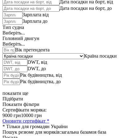
Дата посадки на борт, від
Дата посадки на борт, до
Зарплата від
Зарплата до
Тип судна
Виберіть...
Головний двигун
Виберіть...
Вік претендента
Країна посадки
DWT, від
DWT, до
Рік будівництва, від
Рік будівництва, до
показати ще
Підібрати
Показати фільтри
Сертифікати моряка:
9000 грн
10000 грн
Оновити сертифікат *
* Тільки для громадян України
Пошук резюме для моряків:
загальна база
моя база
Посада