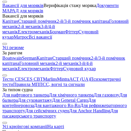
Вакансії для моряків
Верифікація стажу моряка
Документи
МАРАД для моряків
Вакансії для моряків
Капітан
Старший помічник
2-й/3-й помічник капітана
Головний
механік
2-й механік
3-й/4-й
механік
Електромеханік
Боцман
Фіттер
Судновий
кухар
Матрос
Всі вакансії
Усі резюме
За рангом
Boatswain
Seeman
Капітан
Старший помічник
2-й/3-й помічник
капітана
Головний механік
2-й механік
3-й/4-й
механік
Електромеханік
Фіттер
Судновий кухар
Тести CES
CES CBT
Marlins
Mintra
ACT (UA)
Психометричні
тести
Правила МППСС, вогні та сигнали
За типом судна
Для нафтового танкера
Для хімічного танкера
Для газовозу
Для
балкера
Для суховантажу
Для General Cargo
Для
контейнеровоза
Для вантажного Ro-Ro
Для рефрижераторного
транспорту
Для сейсмічних суден
Для Anchor Handling
Для
пасажирського транспорту
Усі крюїнгові компанії
На карті