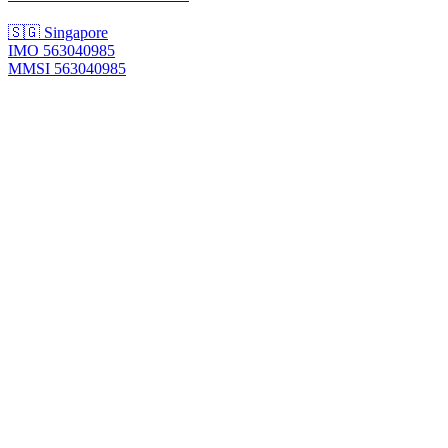
🇸🇬 Singapore
IMO 563040985
MMSI 563040985