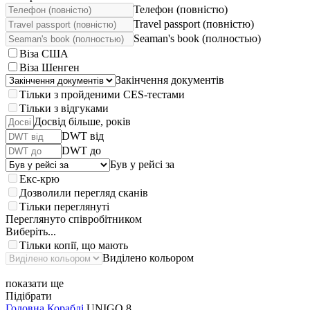
Телефон (повністю)
Travel passport (повністю)
Seaman's book (полностью)
Віза США
Віза Шенген
Закінчення документів
Тільки з пройденими CES-тестами
Тільки з відгуками
Досвід більше, років
DWT від
DWT до
Був у рейсі за
Екс-крю
Дозволили перегляд сканів
Тільки переглянуті
Переглянуто співробітником
Виберіть...
Тільки копії, що мають
Виділено кольором
показати ще
Підібрати
Головна
Кораблі
UNIGO 8