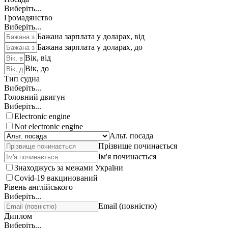
Виберіть...
Громадянство
Виберіть...
Бажана зарплата у доларах, від
Бажана зарплата у доларах, до
Вік, від
Вік, до
Тип судна
Виберіть...
Головний двигун
Виберіть...
Electronic engine
Not electronic engine
Альт. посада
Прізвище починається
Ім'я починається
Знаходжусь за межами України
Covid-19 вакцинований
Рівень англійського
Виберіть...
Email (повністю)
Диплом
Виберіть...