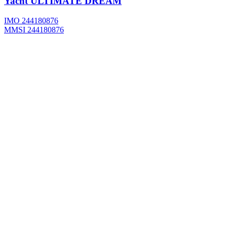
Yacht
ULTIMATE DREAM
IMO 244180876
MMSI 244180876