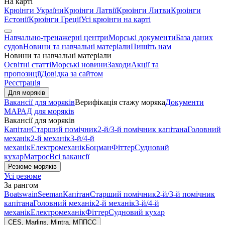
На карті
Крюінги України
Крюінги Латвії
Крюінги Литви
Крюінги
Естонії
Крюінги Греції
Усі крюінги на карті
Навчально-тренажерні центри
Морські документи
База даних
судов
Новини та навчальні матеріали
Пишіть нам
Новини та навчальні матеріали
Освітні статті
Морські новини
Заходи
Акції та
пропозиції
Довідка за сайтом
Реєстрація
Для моряків
Вакансії для моряків
Верифікація стажу моряка
Документи
МАРАД для моряків
Вакансії для моряків
Капітан
Старший помічник
2-й/3-й помічник капітана
Головний
механік
2-й механік
3-й/4-й
механік
Електромеханік
Боцман
Фіттер
Судновий
кухар
Матрос
Всі вакансії
Резюме моряків
Усі резюме
За рангом
Boatswain
Seeman
Капітан
Старший помічник
2-й/3-й помічник
капітана
Головний механік
2-й механік
3-й/4-й
механік
Електромеханік
Фіттер
Судновий кухар
CES, Marlins, Mintra, МППСС