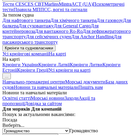
Тести CES
CES CBT
Marlins
Mintra
ACT (UA)
Психометричні
тести
Правила МППСС, вогні та сигнали
За типом судна
Для нафтового танкера
Для хімічного танкера
Для газовозу
Для
балкера
Для суховантажу
Для General Cargo
Для
контейнеровоза
Для вантажного Ro-Ro
Для рефрижераторного
транспорту
Для сейсмічних суден
Для Anchor Handling
Для
пасажирського транспорту
Крюінги та судновласники
Усі крюїнгові компанії
На карті
На карті
Крюінги України
Крюінги Латвії
Крюінги Литви
Крюінги
Естонії
Крюінги Греції
Усі крюінги на карті
...
Навчально-тренажерні центри
Морські документи
База даних
судов
Новини та навчальні матеріали
Пишіть нам
Новини та навчальні матеріали
Освітні статті
Морські новини
Заходи
Акції та
пропозиції
Довідка за сайтом
Для моряків
Для компаній
Пошук за актуальними вакансіями:
Посада
Виберіть...
Громадянство