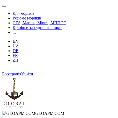
Для моряків
Резюме моряків
CES, Marlins, Mintra, МППСС
Крюінги та судновласники
...
EN
UA
DE
FR
ZH
Реєстрація
Увійти
GLOAPM.COM