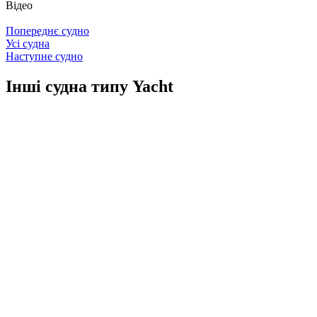
Відео
Попереднє судно
Усі судна
Наступне судно
Інші судна типу Yacht