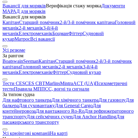
Вакансії для моряків
Верифікація стажу моряка
Документи
МАРАД для моряків
Вакансії для моряків
Капітан
Старший помічник
2-й/3-й помічник капітана
Головний
механік
2-й механік
3-й/4-й
механік
Електромеханік
Боцман
Фіттер
Судновий
кухар
Матрос
Всі вакансії
Усі резюме
За рангом
Boatswain
Seeman
Капітан
Старший помічник
2-й/3-й помічник
капітана
Головний механік
2-й механік
3-й/4-й
механік
Електромеханік
Фіттер
Судновий кухар
Тести CES
CES CBT
Marlins
Mintra
ACT (UA)
Психометричні
тести
Правила МППСС, вогні та сигнали
За типом судна
Для нафтового танкера
Для хімічного танкера
Для газовозу
Для
балкера
Для суховантажу
Для General Cargo
Для
контейнеровоза
Для вантажного Ro-Ro
Для рефрижераторного
транспорту
Для сейсмічних суден
Для Anchor Handling
Для
пасажирського транспорту
Усі крюїнгові компанії
На карті