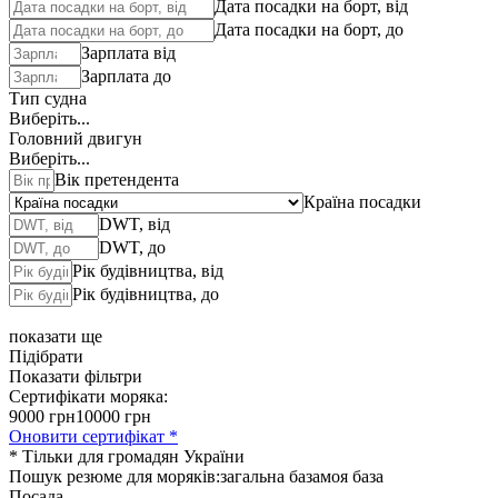
Дата посадки на борт, від
Дата посадки на борт, до
Зарплата від
Зарплата до
Тип судна
Виберіть...
Головний двигун
Виберіть...
Вік претендента
Країна посадки
DWT, від
DWT, до
Рік будівництва, від
Рік будівництва, до
показати ще
Підібрати
Показати фільтри
Сертифікати моряка:
9000 грн
10000 грн
Оновити сертифікат *
* Тільки для громадян України
Пошук резюме для моряків:
загальна база
моя база
Посада