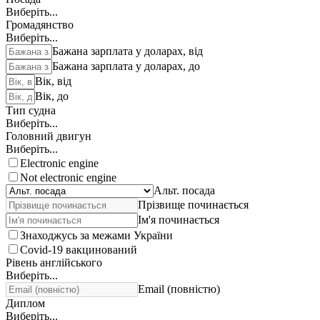
Виберіть...
Громадянство
Виберіть...
Бажана зарплата у доларах, від
Бажана зарплата у доларах, до
Вік, від
Вік, до
Тип судна
Виберіть...
Головний двигун
Виберіть...
Electronic engine
Not electronic engine
Альт. посада
Прізвище починається
Ім'я починається
Знаходжусь за межами України
Covid-19 вакцинований
Рівень англійського
Виберіть...
Email (повністю)
Диплом
Виберіть...