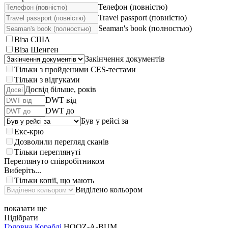
Телефон (повністю)
Travel passport (повністю)
Seaman's book (полностью)
Віза США
Віза Шенген
Закінчення документів
Тільки з пройденими CES-тестами
Тільки з відгуками
Досвід більше, років
DWT від
DWT до
Був у рейсі за
Екс-крю
Дозволили перегляд сканів
Тільки переглянуті
Переглянуто співробітником
Виберіть...
Тільки копії, що мають
Виділено кольором
показати ще
Підібрати
Головна
Кораблі
HOOZ-A-BUM