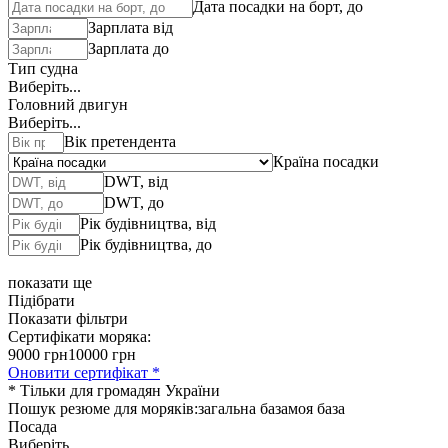
Дата посадки на борт, до
Зарплата від
Зарплата до
Тип судна
Виберіть...
Головний двигун
Виберіть...
Вік претендента
Країна посадки
DWT, від
DWT, до
Рік будівництва, від
Рік будівництва, до
показати ще
Підібрати
Показати фільтри
Сертифікати моряка:
9000 грн
10000 грн
Оновити сертифікат *
* Тільки для громадян України
Пошук резюме для моряків:
загальна база
моя база
Посада
Виберіть...