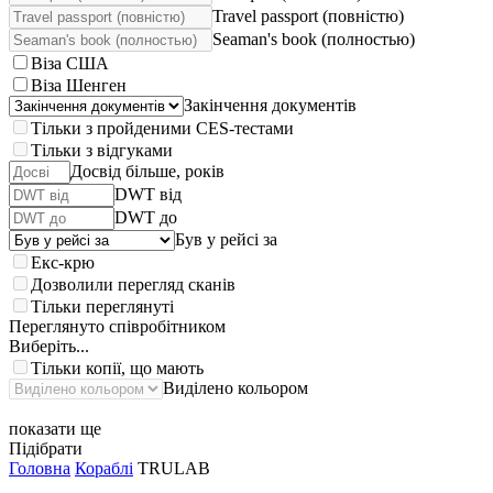
Travel passport (повністю)
Seaman's book (полностью)
Віза США
Віза Шенген
Закінчення документів
Тільки з пройденими CES-тестами
Тільки з відгуками
Досвід більше, років
DWT від
DWT до
Був у рейсі за
Екс-крю
Дозволили перегляд сканів
Тільки переглянуті
Переглянуто співробітником
Виберіть...
Тільки копії, що мають
Виділено кольором
показати ще
Підібрати
Головна
Кораблі
TRULAB