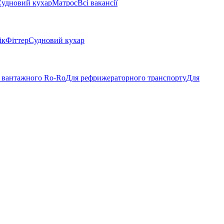
удновий кухар
Матрос
Всі вакансії
ік
Фіттер
Судновий кухар
 вантажного Ro-Ro
Для рефрижераторного транспорту
Для