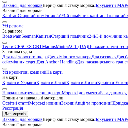
Вакансії для моряків
Верифікація стажу моряка
Документи МАРА
Вакансії для моряків
Капітан
Старший помічник
2-й/3-й помічник капітана
Головний 
Усі резюме
За рангом
Boatswain
Seeman
Капітан
Старший помічник
2-й/3-й помічник ка
Тести CES
CES CBT
Marlins
Mintra
ACT (UA)
Психометричні тест
За типом судна
Для нафтового танкера
Для хімічного танкера
Для газовозу
Для б
сейсмічних суден
Для Anchor Handling
Для пасажирського транс
Усі крюїнгові компанії
На карті
На карті
Крюінги України
Крюінги Латвії
Крюінги Литви
Крюінги Естоні
Навчально-тренажерні центри
Морські документи
База даних су
Новини та навчальні матеріали
Освітні статті
Морські новини
Заходи
Акції та пропозиції
Довідка
Реєстрація
Для моряків
Вакансії для моряків
Верифікація стажу моряка
Документи МАРА
Вакансії для моряків