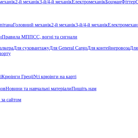
механік
2-й механік
3-й/4-й механік
Електромеханік
Боцман
Фіттер
С
пітана
Головний механік
2-й механік
3-й/4-й механік
Електромехан
и
Правила МППСС, вогні та сигнали
алкера
Для суховантажу
Для General Cargo
Для контейнеровоза
Для
порту
ї
Крюінги Греції
Усі крюінги на карті
дов
Новини та навчальні матеріали
Пишіть нам
 за сайтом