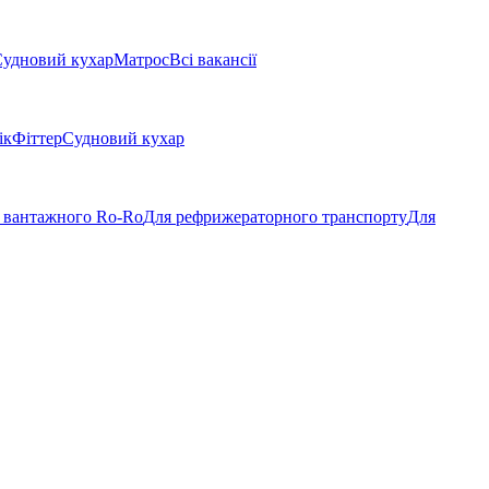
удновий кухар
Матрос
Всі вакансії
ік
Фіттер
Судновий кухар
 вантажного Ro-Ro
Для рефрижераторного транспорту
Для