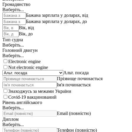
Громадянство
Виберіть...
Бажана зарплата у доларах, від
Бажана зарплата у доларах, до
Вік, від
Вік, до
Тип судна
Виберіть...
Головний двигун
Виберіть...
Electronic engine
Not electronic engine
Альт. посада
Прізвище починається
Ім'я починається
Знаходжусь за межами України
Covid-19 вакцинований
Рівень англійського
Виберіть...
Email (повністю)
Диплом
Виберіть...
Телефон (повністю)