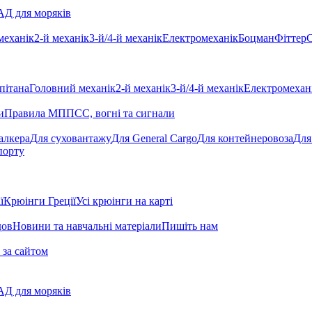
Д для моряків
механік
2-й механік
3-й/4-й механік
Електромеханік
Боцман
Фіттер
С
пітана
Головний механік
2-й механік
3-й/4-й механік
Електромехан
и
Правила МППСС, вогні та сигнали
алкера
Для суховантажу
Для General Cargo
Для контейнеровоза
Для
порту
ї
Крюінги Греції
Усі крюінги на карті
дов
Новини та навчальні матеріали
Пишіть нам
 за сайтом
Д для моряків