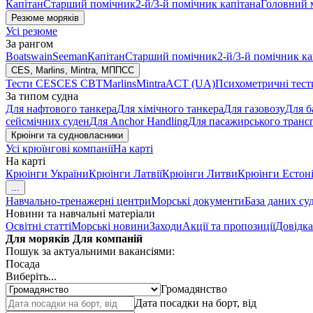
Капітан
Старший помічник
2-й/3-й помічник капітана
Головний 
Резюме моряків
Усі резюме
За рангом
Boatswain
Seeman
Капітан
Старший помічник
2-й/3-й помічник ка
CES, Marlins, Mintra, МППСС
Тести CES
CES CBT
Marlins
Mintra
ACT (UA)
Психометричні тест
За типом судна
Для нафтового танкера
Для хімічного танкера
Для газовозу
Для б
сейсмічних суден
Для Anchor Handling
Для пасажирського транс
Крюінги та судновласники
Усі крюїнгові компанії
На карті
На карті
Крюінги України
Крюінги Латвії
Крюінги Литви
Крюінги Естоні
...
Навчально-тренажерні центри
Морські документи
База даних су
Новини та навчальні матеріали
Освітні статті
Морські новини
Заходи
Акції та пропозиції
Довідка
Для моряків
Для компаній
Пошук за актуальними вакансіями:
Посада
Виберіть...
Громадянство
Дата посадки на борт, від