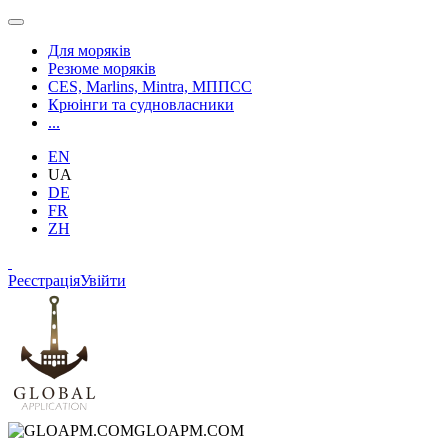
Для моряків
Резюме моряків
CES, Marlins, Mintra, МППСС
Крюінги та судновласники
...
EN
UA
DE
FR
ZH
Реєстрація
Увійти
GLOAPM.COM