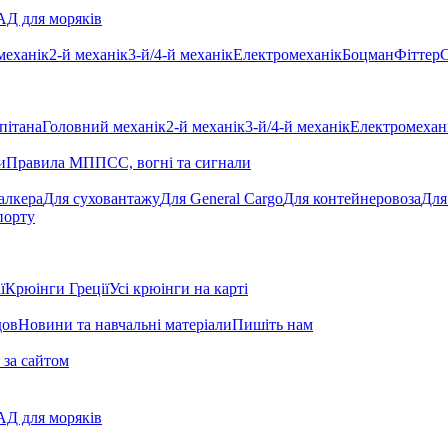
Д для моряків
механік
2-й механік
3-й/4-й механік
Електромеханік
Боцман
Фіттер
С
пітана
Головний механік
2-й механік
3-й/4-й механік
Електромехан
и
Правила МППСС, вогні та сигнали
алкера
Для суховантажу
Для General Cargo
Для контейнеровоза
Для
порту
ї
Крюінги Греції
Усі крюінги на карті
дов
Новини та навчальні матеріали
Пишіть нам
 за сайтом
Д для моряків