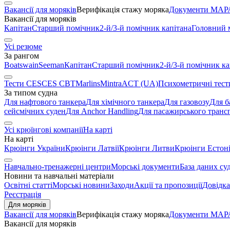
Вакансії для моряків
Верифікація стажу моряка
Документи МАРА
Вакансії для моряків
Капітан
Старший помічник
2-й/3-й помічник капітана
Головний 
Усі резюме
За рангом
Boatswain
Seeman
Капітан
Старший помічник
2-й/3-й помічник ка
Тести CES
CES CBT
Marlins
Mintra
ACT (UA)
Психометричні тест
За типом судна
Для нафтового танкера
Для хімічного танкера
Для газовозу
Для б
сейсмічних суден
Для Anchor Handling
Для пасажирського транс
Усі крюїнгові компанії
На карті
На карті
Крюінги України
Крюінги Латвії
Крюінги Литви
Крюінги Естоні
Навчально-тренажерні центри
Морські документи
База даних су
Новини та навчальні матеріали
Освітні статті
Морські новини
Заходи
Акції та пропозиції
Довідка
Реєстрація
Для моряків
Вакансії для моряків
Верифікація стажу моряка
Документи МАРА
Вакансії для моряків