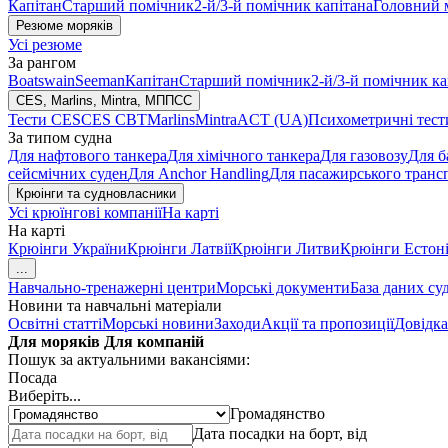
Капітан
Старший помічник
2-й/3-й помічник капітана
Головний 
Резюме моряків
Усі резюме
За рангом
Boatswain
Seeman
Капітан
Старший помічник
2-й/3-й помічник ка
CES, Marlins, Mintra, МППСС
Тести CES
CES CBT
Marlins
Mintra
ACT (UA)
Психометричні тест
За типом судна
Для нафтового танкера
Для хімічного танкера
Для газовозу
Для б
сейсмічних суден
Для Anchor Handling
Для пасажирського транс
Крюінги та судновласники
Усі крюїнгові компанії
На карті
На карті
Крюінги України
Крюінги Латвії
Крюінги Литви
Крюінги Естоні
...
Навчально-тренажерні центри
Морські документи
База даних су
Новини та навчальні матеріали
Освітні статті
Морські новини
Заходи
Акції та пропозиції
Довідка
Для моряків
Для компаній
Пошук за актуальними вакансіями:
Посада
Виберіть...
Громадянство
Дата посадки на борт, від