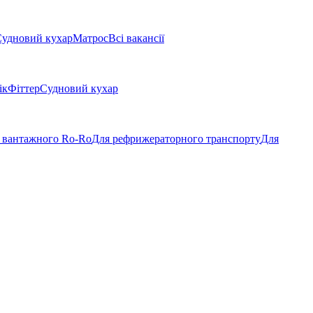
удновий кухар
Матрос
Всі вакансії
ік
Фіттер
Судновий кухар
 вантажного Ro-Ro
Для рефрижераторного транспорту
Для