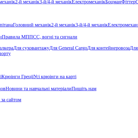
механік
2-й механік
3-й/4-й механік
Електромеханік
Боцман
Фіттер
С
пітана
Головний механік
2-й механік
3-й/4-й механік
Електромехан
и
Правила МППСС, вогні та сигнали
алкера
Для суховантажу
Для General Cargo
Для контейнеровоза
Для
порту
ї
Крюінги Греції
Усі крюінги на карті
дов
Новини та навчальні матеріали
Пишіть нам
 за сайтом