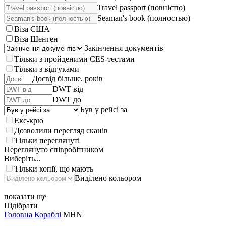
Travel passport (повністю)
Seaman's book (полностью)
Віза США
Віза Шенген
Закінчення документів
Тільки з пройденими CES-тестами
Тільки з відгуками
Досвід більше, років
DWT від
DWT до
Був у рейсі за
Екс-крю
Дозволили перегляд сканів
Тільки переглянуті
Переглянуто співробітником
Виберіть...
Тільки копії, що мають
Виділено кольором
показати ще
Підібрати
Головна
Кораблі
MHN