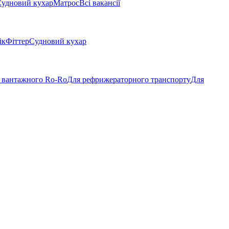
удновий кухар
Матрос
Всі вакансії
ік
Фіттер
Судновий кухар
 вантажного Ro-Ro
Для рефрижераторного транспорту
Для