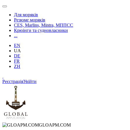
Для моряків
Резюме моряків
CES, Marlins, Mintra, МППСС
Крюінги та судновласники
...
EN
UA
DE
FR
ZH
Реєстрація
Увійти
GLOAPM.COM