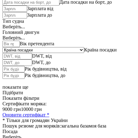
Дата посадки на борт, до
Зарплата від
Зарплата до
Тип судна
Виберіть...
Головний двигун
Виберіть...
Вік претендента
Країна посадки
DWT, від
DWT, до
Рік будівництва, від
Рік будівництва, до
показати ще
Підібрати
Показати фільтри
Сертифікати моряка:
9000 грн
10000 грн
Оновити сертифікат *
* Тільки для громадян України
Пошук резюме для моряків:
загальна база
моя база
Посада
Виберіть...