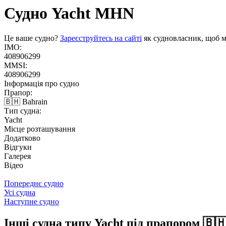
Судно Yacht
MHN
Це ваше судно?
Зареєструйтесь на сайті
як судновласник, щоб м
IMO:
408906299
MMSI:
408906299
Інформація про судно
Прапор:
🇧🇭 Bahrain
Тип судна:
Yacht
Місце розташування
Додатково
Відгуки
Галерея
Відео
Попереднє судно
Усі судна
Наступне судно
Інші судна типу Yacht під прапором 🇧