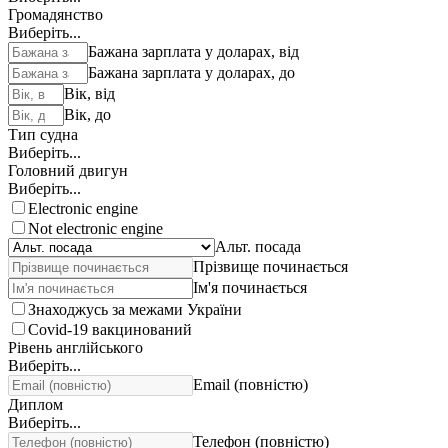
Громадянство
Виберіть...
Бажана зарплата у доларах, від
Бажана зарплата у доларах, до
Вік, від
Вік, до
Тип судна
Виберіть...
Головний двигун
Виберіть...
Electronic engine
Not electronic engine
Альт. посада
Прізвище починається
Ім'я починається
Знаходжусь за межами України
Covid-19 вакцинований
Рівень англійського
Виберіть...
Email (повністю)
Диплом
Виберіть...
Телефон (повністю)