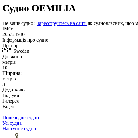
Судно
OEMILIA
Це ваше судно?
Зареєструйтесь на сайті
як судновласник, щоб м
IMO:
265723930
Інформація про судно
Прапор:
🇸🇪 Sweden
Довжина:
метрів
10
Ширина:
метрів
3
Додатково
Відгуки
Галерея
Відео
Попереднє судно
Усі судна
Наступне судно