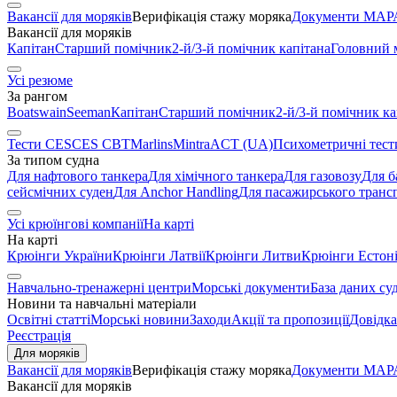
Вакансії для моряків
Верифікація стажу моряка
Документи МАРА
Вакансії для моряків
Капітан
Старший помічник
2-й/3-й помічник капітана
Головний 
Усі резюме
За рангом
Boatswain
Seeman
Капітан
Старший помічник
2-й/3-й помічник ка
Тести CES
CES CBT
Marlins
Mintra
ACT (UA)
Психометричні тест
За типом судна
Для нафтового танкера
Для хімічного танкера
Для газовозу
Для б
сейсмічних суден
Для Anchor Handling
Для пасажирського транс
Усі крюїнгові компанії
На карті
На карті
Крюінги України
Крюінги Латвії
Крюінги Литви
Крюінги Естоні
Навчально-тренажерні центри
Морські документи
База даних су
Новини та навчальні матеріали
Освітні статті
Морські новини
Заходи
Акції та пропозиції
Довідка
Реєстрація
Для моряків
Вакансії для моряків
Верифікація стажу моряка
Документи МАРА
Вакансії для моряків