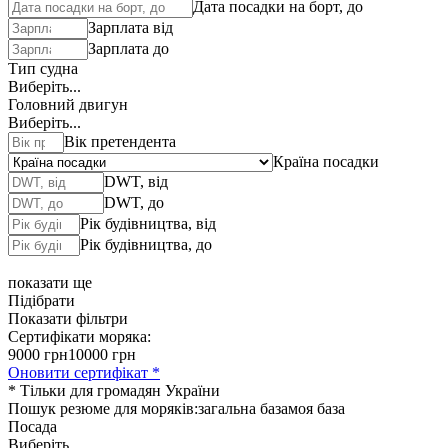
Дата посадки на борт, до
Зарплата від
Зарплата до
Тип судна
Виберіть...
Головний двигун
Виберіть...
Вік претендента
Країна посадки
DWT, від
DWT, до
Рік будівництва, від
Рік будівництва, до
показати ще
Підібрати
Показати фільтри
Сертифікати моряка:
9000 грн
10000 грн
Оновити сертифікат *
* Тільки для громадян України
Пошук резюме для моряків:
загальна база
моя база
Посада
Виберіть...