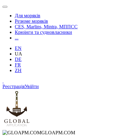
Для моряків
Резюме моряків
CES, Marlins, Mintra, МППСС
Крюінги та судновласники
...
EN
UA
DE
FR
ZH
Реєстрація
Увійти
GLOAPM.COM