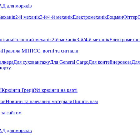
Д для моряків
механік
2-й механік
3-й/4-й механік
Електромеханік
Боцман
Фіттер
С
пітана
Головний механік
2-й механік
3-й/4-й механік
Електромехан
и
Правила МППСС, вогні та сигнали
алкера
Для суховантажу
Для General Cargo
Для контейнеровоза
Для
порту
ї
Крюінги Греції
Усі крюінги на карті
дов
Новини та навчальні матеріали
Пишіть нам
 за сайтом
Д для моряків