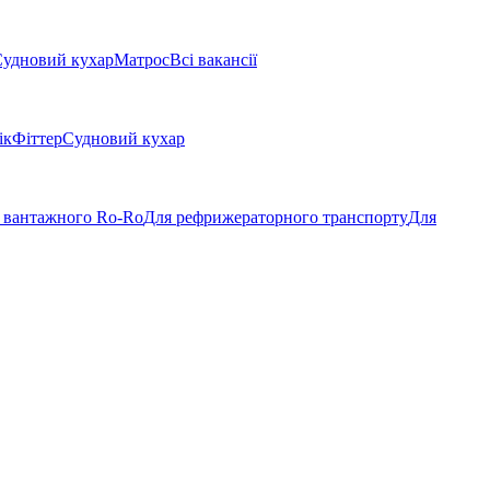
удновий кухар
Матрос
Всі вакансії
ік
Фіттер
Судновий кухар
 вантажного Ro-Ro
Для рефрижераторного транспорту
Для