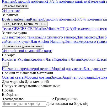
Капітан
Старший помічник
2-й/3-й помічник капітана
Головний 
Резюме моряків
Усі резюме
За рангом
Boatswain
Seeman
Капітан
Старший помічник
2-й/3-й помічник ка
CES, Marlins, Mintra, МППСС
Тести CES
CES CBT
Marlins
Mintra
ACT (UA)
Психометричні тест
За типом судна
Для нафтового танкера
Для хімічного танкера
Для газовозу
Для б
сейсмічних суден
Для Anchor Handling
Для пасажирського транс
Крюінги та судновласники
Усі крюїнгові компанії
На карті
На карті
Крюінги України
Крюінги Латвії
Крюінги Литви
Крюінги Естоні
...
Навчально-тренажерні центри
Морські документи
База даних су
Новини та навчальні матеріали
Освітні статті
Морські новини
Заходи
Акції та пропозиції
Довідка
Для моряків
Для компаній
Пошук за актуальними вакансіями:
Посада
Виберіть...
Громадянство
Дата посадки на борт, від