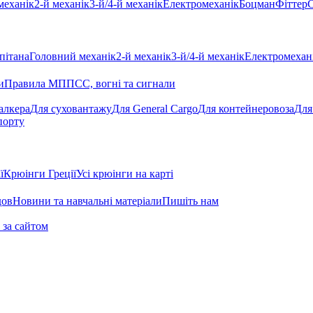
механік
2-й механік
3-й/4-й механік
Електромеханік
Боцман
Фіттер
С
пітана
Головний механік
2-й механік
3-й/4-й механік
Електромехан
и
Правила МППСС, вогні та сигнали
алкера
Для суховантажу
Для General Cargo
Для контейнеровоза
Для
порту
ї
Крюінги Греції
Усі крюінги на карті
дов
Новини та навчальні матеріали
Пишіть нам
 за сайтом