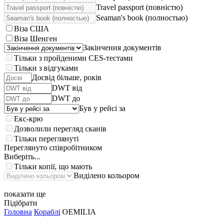
Travel passport (повністю)
Seaman's book (полностью)
Віза США
Віза Шенген
Закінчення документів
Тільки з пройденими CES-тестами
Тільки з відгуками
Досвід більше, років
DWT від
DWT до
Був у рейсі за
Екс-крю
Дозволили перегляд сканів
Тільки переглянуті
Переглянуто співробітником
Виберіть...
Тільки копії, що мають
Виділено кольором
показати ще
Підібрати
Головна
Кораблі
OEMILIA