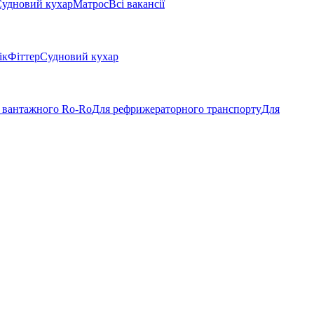
удновий кухар
Матрос
Всі вакансії
ік
Фіттер
Судновий кухар
 вантажного Ro-Ro
Для рефрижераторного транспорту
Для