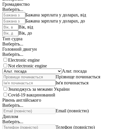
Громадянство
Виберіть...
Бажана зарплата у доларах, від
Бажана зарплата у доларах, до
Вік, від
Вік, до
Тип судна
Виберіть...
Головний двигун
Виберіть...
Electronic engine
Not electronic engine
Альт. посада
Прізвище починається
Ім'я починається
Знаходжусь за межами України
Covid-19 вакцинований
Рівень англійського
Виберіть...
Email (повністю)
Диплом
Виберіть...
Телефон (повністю)