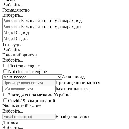
Виберіть...
Громадянство
Виберіть...
Бажана зарплата у доларах, від
Бажана зарплата у доларах, до
Вік, від
Вік, до
Тип судна
Виберіть...
Головний двигун
Виберіть...
Electronic engine
Not electronic engine
Альт. посада
Прізвище починається
Ім'я починається
Знаходжусь за межами України
Covid-19 вакцинований
Рівень англійського
Виберіть...
Email (повністю)
Диплом
Виберіть...