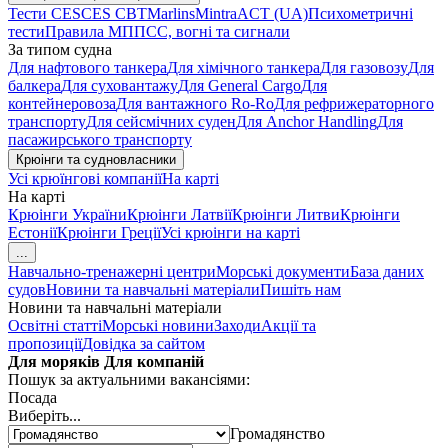
Тести CES
CES CBT
Marlins
Mintra
ACT (UA)
Психометричні
тести
Правила МППСС, вогні та сигнали
За типом судна
Для нафтового танкера
Для хімічного танкера
Для газовозу
Для
балкера
Для суховантажу
Для General Cargo
Для
контейнеровоза
Для вантажного Ro-Ro
Для рефрижераторного
транспорту
Для сейсмічних суден
Для Anchor Handling
Для
пасажирського транспорту
Крюінги та судновласники
Усі крюїнгові компанії
На карті
На карті
Крюінги України
Крюінги Латвії
Крюінги Литви
Крюінги
Естонії
Крюінги Греції
Усі крюінги на карті
...
Навчально-тренажерні центри
Морські документи
База даних
судов
Новини та навчальні матеріали
Пишіть нам
Новини та навчальні матеріали
Освітні статті
Морські новини
Заходи
Акції та
пропозиції
Довідка за сайтом
Для моряків
Для компаній
Пошук за актуальними вакансіями:
Посада
Виберіть...
Громадянство