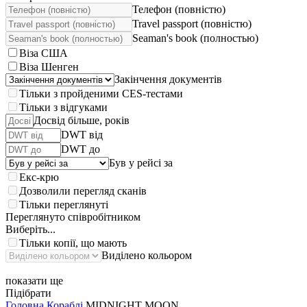
Телефон (повністю)
Travel passport (повністю)
Seaman's book (полностью)
Віза США
Віза Шенген
Закінчення документів
Тільки з пройденими CES-тестами
Тільки з відгуками
Досвід більше, років
DWT від
DWT до
Був у рейсі за
Екс-крю
Дозволили перегляд сканів
Тільки переглянуті
Переглянуто співробітником
Виберіть...
Тільки копії, що мають
Виділено кольором
показати ще
Підібрати
Головна
Кораблі
MIDNIGHT MOON