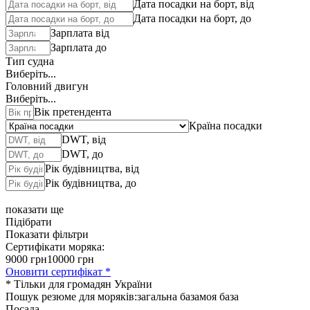
Дата посадки на борт, від
Дата посадки на борт, до
Зарплата від
Зарплата до
Тип судна
Виберіть...
Головний двигун
Виберіть...
Вік претендента
Країна посадки
DWT, від
DWT, до
Рік будівництва, від
Рік будівництва, до
показати ще
Підібрати
Показати фільтри
Сертифікати моряка:
9000 грн
10000 грн
Оновити сертифікат *
* Тільки для громадян України
Пошук резюме для моряків:
загальна база
моя база
Посада