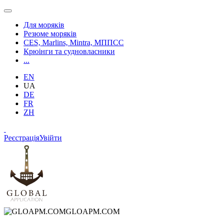
Для моряків
Резюме моряків
CES, Marlins, Mintra, МППСС
Крюінги та судновласники
...
EN
UA
DE
FR
ZH
Реєстрація
Увійти
GLOAPM.COM