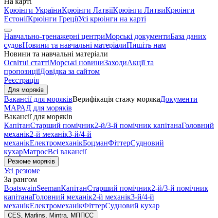
На карті
Крюінги України
Крюінги Латвії
Крюінги Литви
Крюінги
Естонії
Крюінги Греції
Усі крюінги на карті
Навчально-тренажерні центри
Морські документи
База даних
судов
Новини та навчальні матеріали
Пишіть нам
Новини та навчальні матеріали
Освітні статті
Морські новини
Заходи
Акції та
пропозиції
Довідка за сайтом
Реєстрація
Для моряків
Вакансії для моряків
Верифікація стажу моряка
Документи
МАРАД для моряків
Вакансії для моряків
Капітан
Старший помічник
2-й/3-й помічник капітана
Головний
механік
2-й механік
3-й/4-й
механік
Електромеханік
Боцман
Фіттер
Судновий
кухар
Матрос
Всі вакансії
Резюме моряків
Усі резюме
За рангом
Boatswain
Seeman
Капітан
Старший помічник
2-й/3-й помічник
капітана
Головний механік
2-й механік
3-й/4-й
механік
Електромеханік
Фіттер
Судновий кухар
CES, Marlins, Mintra, МППСС