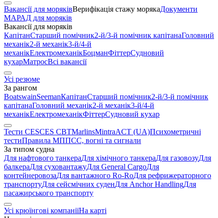
Вакансії для моряків
Верифікація стажу моряка
Документи
МАРАД для моряків
Вакансії для моряків
Капітан
Старший помічник
2-й/3-й помічник капітана
Головний
механік
2-й механік
3-й/4-й
механік
Електромеханік
Боцман
Фіттер
Судновий
кухар
Матрос
Всі вакансії
Усі резюме
За рангом
Boatswain
Seeman
Капітан
Старший помічник
2-й/3-й помічник
капітана
Головний механік
2-й механік
3-й/4-й
механік
Електромеханік
Фіттер
Судновий кухар
Тести CES
CES CBT
Marlins
Mintra
ACT (UA)
Психометричні
тести
Правила МППСС, вогні та сигнали
За типом судна
Для нафтового танкера
Для хімічного танкера
Для газовозу
Для
балкера
Для суховантажу
Для General Cargo
Для
контейнеровоза
Для вантажного Ro-Ro
Для рефрижераторного
транспорту
Для сейсмічних суден
Для Anchor Handling
Для
пасажирського транспорту
Усі крюїнгові компанії
На карті