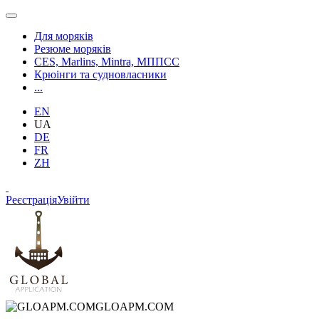
Для моряків
Резюме моряків
CES, Marlins, Mintra, МППСС
Крюінги та судновласники
...
EN
UA
DE
FR
ZH
Реєстрація
Увійти
GLOAPM.COM