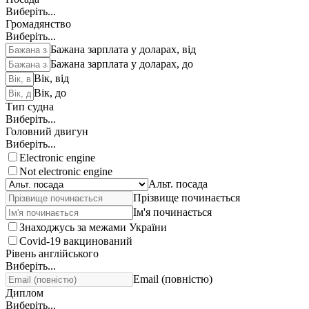
Виберіть...
Громадянство
Виберіть...
Бажана зарплата у доларах, від
Бажана зарплата у доларах, до
Вік, від
Вік, до
Тип судна
Виберіть...
Головний двигун
Виберіть...
Electronic engine
Not electronic engine
Альт. посада
Прізвище починається
Ім'я починається
Знаходжусь за межами України
Covid-19 вакцинований
Рівень англійського
Виберіть...
Email (повністю)
Диплом
Виберіть...