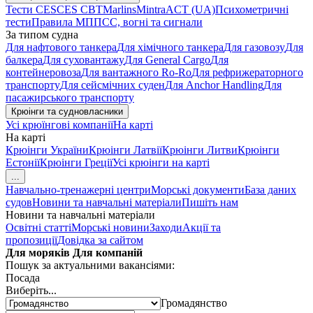
Тести CES
CES CBT
Marlins
Mintra
ACT (UA)
Психометричні
тести
Правила МППСС, вогні та сигнали
За типом судна
Для нафтового танкера
Для хімічного танкера
Для газовозу
Для
балкера
Для суховантажу
Для General Cargo
Для
контейнеровоза
Для вантажного Ro-Ro
Для рефрижераторного
транспорту
Для сейсмічних суден
Для Anchor Handling
Для
пасажирського транспорту
Крюінги та судновласники
Усі крюїнгові компанії
На карті
На карті
Крюінги України
Крюінги Латвії
Крюінги Литви
Крюінги
Естонії
Крюінги Греції
Усі крюінги на карті
...
Навчально-тренажерні центри
Морські документи
База даних
судов
Новини та навчальні матеріали
Пишіть нам
Новини та навчальні матеріали
Освітні статті
Морські новини
Заходи
Акції та
пропозиції
Довідка за сайтом
Для моряків
Для компаній
Пошук за актуальними вакансіями:
Посада
Виберіть...
Громадянство