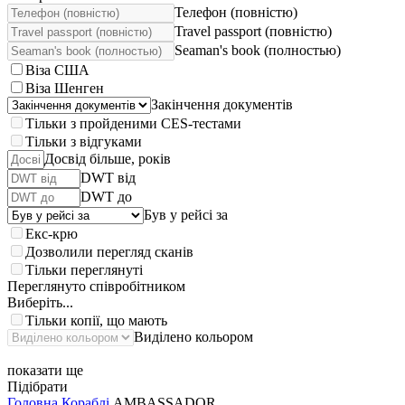
Телефон (повністю)
Travel passport (повністю)
Seaman's book (полностью)
Віза США
Віза Шенген
Закінчення документів
Тільки з пройденими CES-тестами
Тільки з відгуками
Досвід більше, років
DWT від
DWT до
Був у рейсі за
Екс-крю
Дозволили перегляд сканів
Тільки переглянуті
Переглянуто співробітником
Виберіть...
Тільки копії, що мають
Виділено кольором
показати ще
Підібрати
Головна
Кораблі
AMBASSADOR