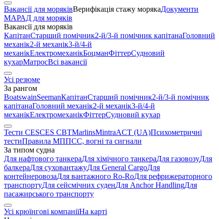
Вакансії для моряків
Верифікація стажу моряка
Документи
МАРАД для моряків
Вакансії для моряків
Капітан
Старший помічник
2-й/3-й помічник капітана
Головний
механік
2-й механік
3-й/4-й
механік
Електромеханік
Боцман
Фіттер
Судновий
кухар
Матрос
Всі вакансії
Усі резюме
За рангом
Boatswain
Seeman
Капітан
Старший помічник
2-й/3-й помічник
капітана
Головний механік
2-й механік
3-й/4-й
механік
Електромеханік
Фіттер
Судновий кухар
Тести CES
CES CBT
Marlins
Mintra
ACT (UA)
Психометричні
тести
Правила МППСС, вогні та сигнали
За типом судна
Для нафтового танкера
Для хімічного танкера
Для газовозу
Для
балкера
Для суховантажу
Для General Cargo
Для
контейнеровоза
Для вантажного Ro-Ro
Для рефрижераторного
транспорту
Для сейсмічних суден
Для Anchor Handling
Для
пасажирського транспорту
Усі крюїнгові компанії
На карті