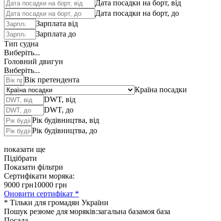
Дата посадки на борт, від
Дата посадки на борт, до
Зарплата від
Зарплата до
Тип судна
Виберіть...
Головний двигун
Виберіть...
Вік претендента
Країна посадки
DWT, від
DWT, до
Рік будівництва, від
Рік будівництва, до
показати ще
Підібрати
Показати фільтри
Сертифікати моряка:
9000 грн
10000 грн
Оновити сертифікат *
* Тільки для громадян України
Пошук резюме для моряків:
загальна база
моя база
Посада