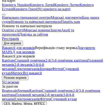
На карті
Крюінги України
Крюінги Латвії
Крюінги Литви
Крюінги
Естонії
Крюінги Греції
Усі крюінги на карті
Навчально-тренажерні центри
Морські документи
База даних
судов
Новини та навчальні матеріали
Пишіть нам
Новини та навчальні матеріали
Освітні статті
Морські новини
Заходи
Акції та
пропозиції
Довідка за сайтом
Реєстрація
Для моряків
Вакансії для моряків
Верифікація стажу моряка
Документи
МАРАД для моряків
Вакансії для моряків
Капітан
Старший помічник
2-й/3-й помічник капітана
Головний
механік
2-й механік
3-й/4-й
механік
Електромеханік
Боцман
Фіттер
Судновий
кухар
Матрос
Всі вакансії
Резюме моряків
Усі резюме
За рангом
Boatswain
Seeman
Капітан
Старший помічник
2-й/3-й помічник
капітана
Головний механік
2-й механік
3-й/4-й
механік
Електромеханік
Фіттер
Судновий кухар
CES, Marlins, Mintra, МППСС