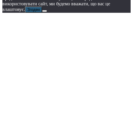
використовувати сайт, ми будемо вважати, що вас це
влаштовує.
Згоден