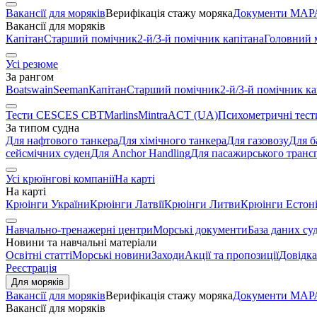
Вакансії для моряків
Верифікація стажу моряка
Документи МАРА
Вакансії для моряків
Капітан
Старший помічник
2-й/3-й помічник капітана
Головний 
Усі резюме
За рангом
Boatswain
Seeman
Капітан
Старший помічник
2-й/3-й помічник ка
Тести CES
CES CBT
Marlins
Mintra
ACT (UA)
Психометричні тест
За типом судна
Для нафтового танкера
Для хімічного танкера
Для газовозу
Для б
сейсмічних суден
Для Anchor Handling
Для пасажирського транс
Усі крюїнгові компанії
На карті
На карті
Крюінги України
Крюінги Латвії
Крюінги Литви
Крюінги Естоні
Навчально-тренажерні центри
Морські документи
База даних су
Новини та навчальні матеріали
Освітні статті
Морські новини
Заходи
Акції та пропозиції
Довідка
Реєстрація
Для моряків
Вакансії для моряків
Верифікація стажу моряка
Документи МАРА
Вакансії для моряків