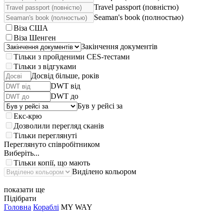
Travel passport (повністю)
Seaman's book (полностью)
Віза США
Віза Шенген
Закінчення документів
Тільки з пройденими CES-тестами
Тільки з відгуками
Досвід більше, років
DWT від
DWT до
Був у рейсі за
Екс-крю
Дозволили перегляд сканів
Тільки переглянуті
Переглянуто співробітником
Виберіть...
Тільки копії, що мають
Виділено кольором
показати ще
Підібрати
Головна
Кораблі
MY WAY