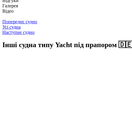
Відгуки
Галерея
Відео
Попереднє судно
Усі судна
Наступне судно
Інші судна типу Yacht під прапором 🇩