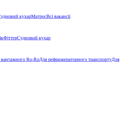
удновий кухар
Матрос
Всі вакансії
ік
Фіттер
Судновий кухар
 вантажного Ro-Ro
Для рефрижераторного транспорту
Для