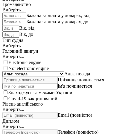
Громадянство
Виберіть...
Бажана зарплата у доларах, від
Бажана зарплата у доларах, до
Вік, від
Вік, до
Тип судна
Виберіть...
Головний двигун
Виберіть...
Electronic engine
Not electronic engine
Альт. посада
Прізвище починається
Ім'я починається
Знаходжусь за межами України
Covid-19 вакцинований
Рівень англійського
Виберіть...
Email (повністю)
Диплом
Виберіть...
Телефон (повністю)