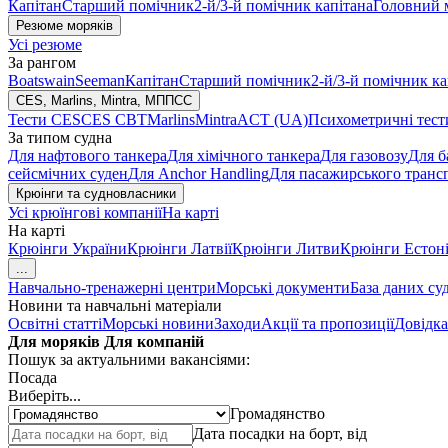
Капітан
Старший помічник
2-й/3-й помічник капітана
Головний 
Резюме моряків
Усі резюме
За рангом
Boatswain
Seeman
Капітан
Старший помічник
2-й/3-й помічник ка
CES, Marlins, Mintra, МППСС
Тести CES
CES CBT
Marlins
Mintra
ACT (UA)
Психометричні тест
За типом судна
Для нафтового танкера
Для хімічного танкера
Для газовозу
Для б
сейсмічних суден
Для Anchor Handling
Для пасажирського транс
Крюінги та судновласники
Усі крюїнгові компанії
На карті
На карті
Крюінги України
Крюінги Латвії
Крюінги Литви
Крюінги Естоні
...
Навчально-тренажерні центри
Морські документи
База даних су
Новини та навчальні матеріали
Освітні статті
Морські новини
Заходи
Акції та пропозиції
Довідка
Для моряків
Для компаній
Пошук за актуальними вакансіями:
Посада
Виберіть...
Громадянство
Дата посадки на борт, від