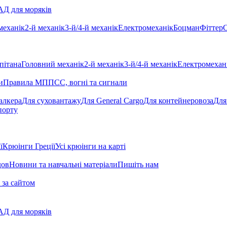
Д для моряків
механік
2-й механік
3-й/4-й механік
Електромеханік
Боцман
Фіттер
С
пітана
Головний механік
2-й механік
3-й/4-й механік
Електромехан
и
Правила МППСС, вогні та сигнали
алкера
Для суховантажу
Для General Cargo
Для контейнеровоза
Для
порту
ї
Крюінги Греції
Усі крюінги на карті
дов
Новини та навчальні матеріали
Пишіть нам
 за сайтом
Д для моряків