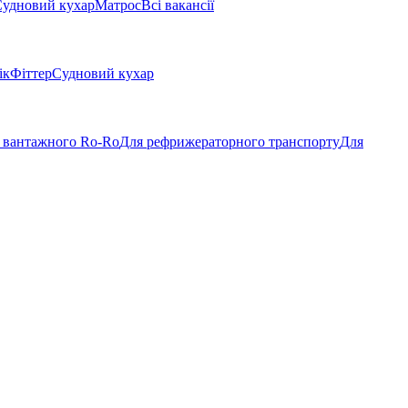
удновий кухар
Матрос
Всі вакансії
ік
Фіттер
Судновий кухар
 вантажного Ro-Ro
Для рефрижераторного транспорту
Для