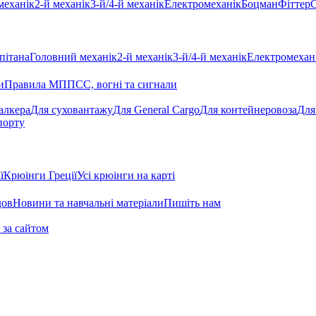
механік
2-й механік
3-й/4-й механік
Електромеханік
Боцман
Фіттер
С
пітана
Головний механік
2-й механік
3-й/4-й механік
Електромехан
и
Правила МППСС, вогні та сигнали
алкера
Для суховантажу
Для General Cargo
Для контейнеровоза
Для
порту
ї
Крюінги Греції
Усі крюінги на карті
дов
Новини та навчальні матеріали
Пишіть нам
 за сайтом