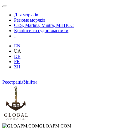
Для моряків
Резюме моряків
CES, Marlins, Mintra, МППСС
Крюінги та судновласники
...
EN
UA
DE
FR
ZH
Реєстрація
Увійти
GLOAPM.COM