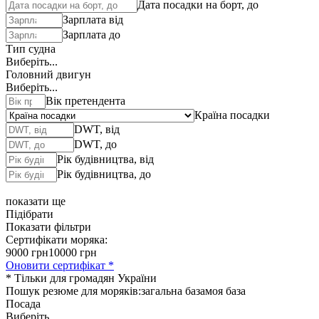
Дата посадки на борт, до
Зарплата від
Зарплата до
Тип судна
Виберіть...
Головний двигун
Виберіть...
Вік претендента
Країна посадки
DWT, від
DWT, до
Рік будівництва, від
Рік будівництва, до
показати ще
Підібрати
Показати фільтри
Сертифікати моряка:
9000 грн
10000 грн
Оновити сертифікат *
* Тільки для громадян України
Пошук резюме для моряків:
загальна база
моя база
Посада
Виберіть...