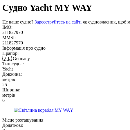
Судно Yacht
MY WAY
Це ваше судно?
Зареєструйтесь на сайті
як судновласник, щоб м
IMO:
211827970
MMSI:
211827970
Інформація про судно
Прапор:
🇩🇪 Germany
Тип судна:
Yacht
Довжина:
метрів
25
Ширина:
метрів
6
Місце розташування
Додатково