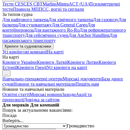
Тести CES
CES CBT
Marlins
Mintra
ACT (UA)
Психометричні
тести
Правила МППСС, вогні та сигнали
За типом судна
Для нафтового танкера
Для хімічного танкера
Для газовозу
Для
балкера
Для суховантажу
Для General Cargo
Для
контейнеровоза
Для вантажного Ro-Ro
Для рефрижераторного
транспорту
Для сейсмічних суден
Для Anchor Handling
Для
пасажирського транспорту
Крюінги та судновласники
Усі крюїнгові компанії
На карті
На карті
Крюінги України
Крюінги Латвії
Крюінги Литви
Крюінги
Естонії
Крюінги Греції
Усі крюінги на карті
...
Навчально-тренажерні центри
Морські документи
База даних
судов
Новини та навчальні матеріали
Пишіть нам
Новини та навчальні матеріали
Освітні статті
Морські новини
Заходи
Акції та
пропозиції
Довідка за сайтом
Для моряків
Для компаній
Пошук за актуальними вакансіями:
Посада
Виберіть...
Громадянство