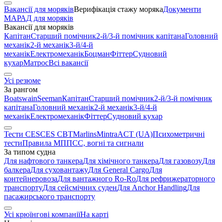
Вакансії для моряків
Верифікація стажу моряка
Документи
МАРАД для моряків
Вакансії для моряків
Капітан
Старший помічник
2-й/3-й помічник капітана
Головний
механік
2-й механік
3-й/4-й
механік
Електромеханік
Боцман
Фіттер
Судновий
кухар
Матрос
Всі вакансії
Усі резюме
За рангом
Boatswain
Seeman
Капітан
Старший помічник
2-й/3-й помічник
капітана
Головний механік
2-й механік
3-й/4-й
механік
Електромеханік
Фіттер
Судновий кухар
Тести CES
CES CBT
Marlins
Mintra
ACT (UA)
Психометричні
тести
Правила МППСС, вогні та сигнали
За типом судна
Для нафтового танкера
Для хімічного танкера
Для газовозу
Для
балкера
Для суховантажу
Для General Cargo
Для
контейнеровоза
Для вантажного Ro-Ro
Для рефрижераторного
транспорту
Для сейсмічних суден
Для Anchor Handling
Для
пасажирського транспорту
Усі крюїнгові компанії
На карті