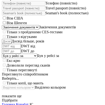
Телефон (повністю)
Travel passport (повністю)
Seaman's book (полностью)
Віза США
Віза Шенген
Закінчення документів
Тільки з пройденими CES-тестами
Тільки з відгуками
Досвід більше, років
DWT від
DWT до
Був у рейсі за
Екс-крю
Дозволили перегляд сканів
Тільки переглянуті
Переглянуто співробітником
Виберіть...
Тільки копії, що мають
Виділено кольором
показати ще
Підібрати
Головна
Кораблі
JC