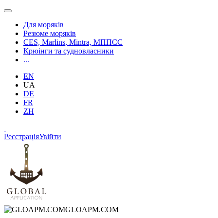
Для моряків
Резюме моряків
CES, Marlins, Mintra, МППСС
Крюінги та судновласники
...
EN
UA
DE
FR
ZH
Реєстрація
Увійти
GLOAPM.COM