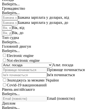
Виберіть...
Громадянство
Виберіть...
Бажана зарплата у доларах, від
Бажана зарплата у доларах, до
Вік, від
Вік, до
Тип судна
Виберіть...
Головний двигун
Виберіть...
Electronic engine
Not electronic engine
Альт. посада
Прізвище починається
Ім'я починається
Знаходжусь за межами України
Covid-19 вакцинований
Рівень англійського
Виберіть...
Email (повністю)
Диплом
Виберіть...