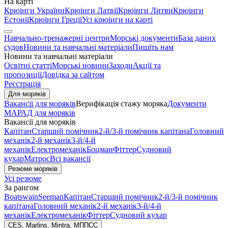
На карті
Крюінги України
Крюінги Латвії
Крюінги Литви
Крюінги
Естонії
Крюінги Греції
Усі крюінги на карті
Навчально-тренажерні центри
Морські документи
База даних
судов
Новини та навчальні матеріали
Пишіть нам
Новини та навчальні матеріали
Освітні статті
Морські новини
Заходи
Акції та
пропозиції
Довідка за сайтом
Реєстрація
Для моряків
Вакансії для моряків
Верифікація стажу моряка
Документи
МАРАД для моряків
Вакансії для моряків
Капітан
Старший помічник
2-й/3-й помічник капітана
Головний
механік
2-й механік
3-й/4-й
механік
Електромеханік
Боцман
Фіттер
Судновий
кухар
Матрос
Всі вакансії
Резюме моряків
Усі резюме
За рангом
Boatswain
Seeman
Капітан
Старший помічник
2-й/3-й помічник
капітана
Головний механік
2-й механік
3-й/4-й
механік
Електромеханік
Фіттер
Судновий кухар
CES, Marlins, Mintra, МППСС