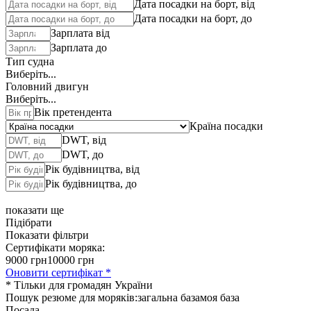
Дата посадки на борт, від
Дата посадки на борт, до
Зарплата від
Зарплата до
Тип судна
Виберіть...
Головний двигун
Виберіть...
Вік претендента
Країна посадки
DWT, від
DWT, до
Рік будівництва, від
Рік будівництва, до
показати ще
Підібрати
Показати фільтри
Сертифікати моряка:
9000 грн
10000 грн
Оновити сертифікат *
* Тільки для громадян України
Пошук резюме для моряків:
загальна база
моя база
Посада