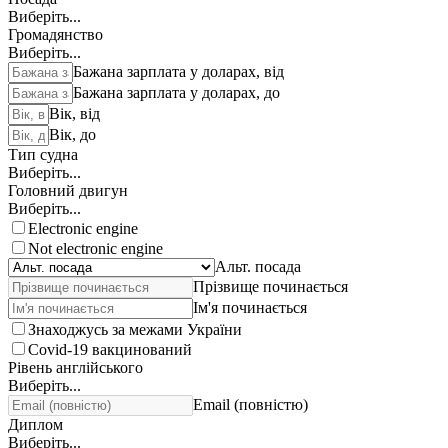
Виберіть...
Громадянство
Виберіть...
Бажана зарплата у доларах, від
Бажана зарплата у доларах, до
Вік, від
Вік, до
Тип судна
Виберіть...
Головний двигун
Виберіть...
Electronic engine
Not electronic engine
Альт. посада
Прізвище починається
Ім'я починається
Знаходжусь за межами України
Covid-19 вакцинований
Рівень англійського
Виберіть...
Email (повністю)
Диплом
Виберіть...