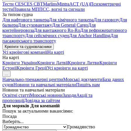
Тести CES
CES CBT
Marlins
Mintra
ACT (UA)
Психометричні
тести
Правила МППСС, вогні та сигнали
За типом судна
Для нафтового танкера
Для хімічного танкера
Для газовозу
Для
балкера
Для суховантажу
Для General Cargo
Для
контейнеровоза
Для вантажного Ro-Ro
Для рефрижераторного
транспорту
Для сейсмічних суден
Для Anchor Handling
Для
пасажирського транспорту
Крюінги та судновласники
Усі крюїнгові компанії
На карті
На карті
Крюінги України
Крюінги Латвії
Крюінги Литви
Крюінги
Естонії
Крюінги Греції
Усі крюінги на карті
...
Навчально-тренажерні центри
Морські документи
База даних
судов
Новини та навчальні матеріали
Пишіть нам
Новини та навчальні матеріали
Освітні статті
Морські новини
Заходи
Акції та
пропозиції
Довідка за сайтом
Для моряків
Для компаній
Пошук за актуальними вакансіями:
Посада
Виберіть...
Громадянство