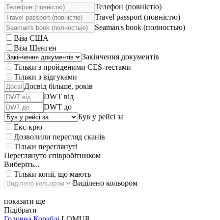
Телефон (повністю)
Travel passport (повністю)
Seaman's book (полностью)
Віза США
Віза Шенген
Закінчення документів
Тільки з пройденими CES-тестами
Тільки з відгуками
Досвід більше, років
DWT від
DWT до
Був у рейсі за
Екс-крю
Дозволили перегляд сканів
Тільки переглянуті
Переглянуто співробітником
Виберіть...
Тільки копії, що мають
Виділено кольором
показати ще
Підібрати
Головна
Кораблі
LOMUR