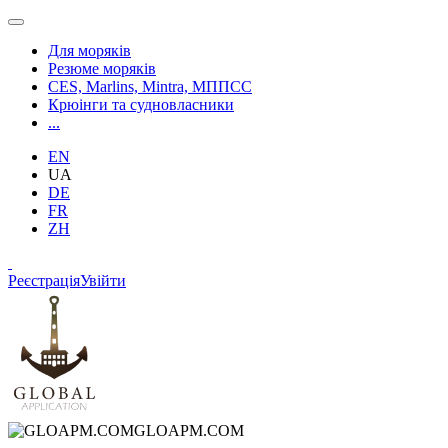
Для моряків
Резюме моряків
CES, Marlins, Mintra, МППСС
Крюінги та судновласники
...
EN
UA
DE
FR
ZH
Реєстрація
Увійти
GLOAPM.COM