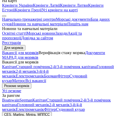
На карті
Крюінги України
Крюінги Латвії
Крюінги Литви
Крюінги
Естонії
Крюінги Греції
Усі крюінги на карті
Навчально-тренажерні центри
Морські документи
База даних
судов
Новини та навчальні матеріали
Пишіть нам
Новини та навчальні матеріали
Освітні статті
Морські новини
Заходи
Акції та
пропозиції
Довідка за сайтом
Реєстрація
Для моряків
Вакансії для моряків
Верифікація стажу моряка
Документи
МАРАД для моряків
Вакансії для моряків
Капітан
Старший помічник
2-й/3-й помічник капітана
Головний
механік
2-й механік
3-й/4-й
механік
Електромеханік
Боцман
Фіттер
Судновий
кухар
Матрос
Всі вакансії
Резюме моряків
Усі резюме
За рангом
Boatswain
Seeman
Капітан
Старший помічник
2-й/3-й помічник
капітана
Головний механік
2-й механік
3-й/4-й
механік
Електромеханік
Фіттер
Судновий кухар
CES, Marlins, Mintra, МППСС