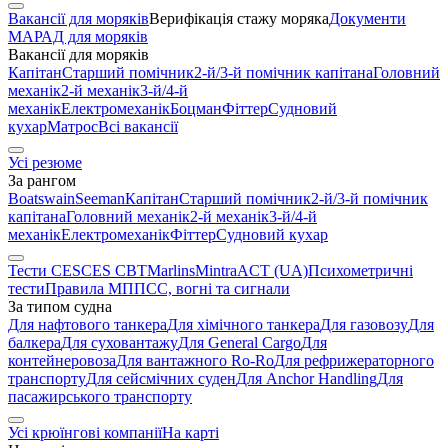
Вакансії для моряків
Верифікація стажу моряка
Документи
МАРАД для моряків
Вакансії для моряків
Капітан
Старший помічник
2-й/3-й помічник капітана
Головний
механік
2-й механік
3-й/4-й
механік
Електромеханік
Боцман
Фіттер
Судновий
кухар
Матрос
Всі вакансії
Усі резюме
За рангом
Boatswain
Seeman
Капітан
Старший помічник
2-й/3-й помічник
капітана
Головний механік
2-й механік
3-й/4-й
механік
Електромеханік
Фіттер
Судновий кухар
Тести CES
CES CBT
Marlins
Mintra
ACT (UA)
Психометричні
тести
Правила МППСС, вогні та сигнали
За типом судна
Для нафтового танкера
Для хімічного танкера
Для газовозу
Для
балкера
Для суховантажу
Для General Cargo
Для
контейнеровоза
Для вантажного Ro-Ro
Для рефрижераторного
транспорту
Для сейсмічних суден
Для Anchor Handling
Для
пасажирського транспорту
Усі крюїнгові компанії
На карті