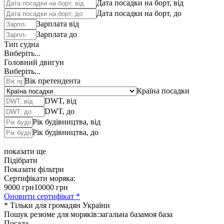
Дата посадки на борт, від
Дата посадки на борт, до
Зарплата від
Зарплата до
Тип судна
Виберіть...
Головний двигун
Виберіть...
Вік претендента
Країна посадки
DWT, від
DWT, до
Рік будівництва, від
Рік будівництва, до
показати ще
Підібрати
Показати фільтри
Сертифікати моряка:
9000 грн
10000 грн
Оновити сертифікат *
* Тільки для громадян України
Пошук резюме для моряків:
загальна база
моя база
Посада