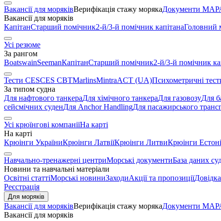
Вакансії для моряків
Верифікація стажу моряка
Документи МАРА
Вакансії для моряків
Капітан
Старший помічник
2-й/3-й помічник капітана
Головний 
Усі резюме
За рангом
Boatswain
Seeman
Капітан
Старший помічник
2-й/3-й помічник ка
Тести CES
CES CBT
Marlins
Mintra
ACT (UA)
Психометричні тест
За типом судна
Для нафтового танкера
Для хімічного танкера
Для газовозу
Для б
сейсмічних суден
Для Anchor Handling
Для пасажирського транс
Усі крюїнгові компанії
На карті
На карті
Крюінги України
Крюінги Латвії
Крюінги Литви
Крюінги Естоні
Навчально-тренажерні центри
Морські документи
База даних су
Новини та навчальні матеріали
Освітні статті
Морські новини
Заходи
Акції та пропозиції
Довідка
Реєстрація
Для моряків
Вакансії для моряків
Верифікація стажу моряка
Документи МАРА
Вакансії для моряків