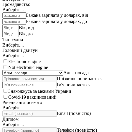
Громадянство
Виберіть...
Бажана зарплата у доларах, від
Бажана зарплата у доларах, до
Вік, від
Вік, до
Тип судна
Виберіть...
Головний двигун
Виберіть...
Electronic engine
Not electronic engine
Альт. посада
Прізвище починається
Ім'я починається
Знаходжусь за межами України
Covid-19 вакцинований
Рівень англійського
Виберіть...
Email (повністю)
Диплом
Виберіть...
Телефон (повністю)