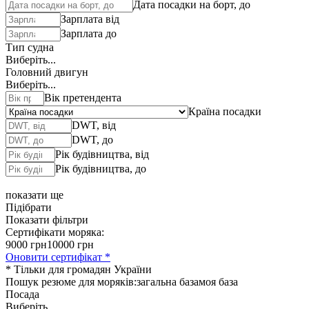
Дата посадки на борт, до
Зарплата від
Зарплата до
Тип судна
Виберіть...
Головний двигун
Виберіть...
Вік претендента
Країна посадки
DWT, від
DWT, до
Рік будівництва, від
Рік будівництва, до
показати ще
Підібрати
Показати фільтри
Сертифікати моряка:
9000 грн
10000 грн
Оновити сертифікат *
* Тільки для громадян України
Пошук резюме для моряків:
загальна база
моя база
Посада
Виберіть...