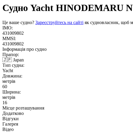
Судно Yacht
HINODEMARU N
Це ваше судно?
Зареєструйтесь на сайті
як судновласник, щоб м
IMO:
431009802
MMSI:
431009802
Інформація про судно
Прапор:
🇯🇵 Japan
Тип судна:
Yacht
Довжина:
метрів
60
Ширина:
метрів
16
Місце розташування
Додатково
Відгуки
Галерея
Відео