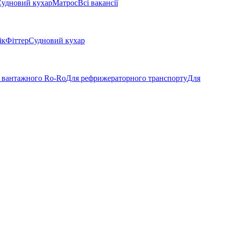
удновий кухар
Матрос
Всі вакансії
ік
Фіттер
Судновий кухар
 вантажного Ro-Ro
Для рефрижераторного транспорту
Для