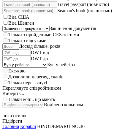
Travel passport (повністю)
Seaman's book (полностью)
Віза США
Віза Шенген
Закінчення документів
Тільки з пройденими CES-тестами
Тільки з відгуками
Досвід більше, років
DWT від
DWT до
Був у рейсі за
Екс-крю
Дозволили перегляд сканів
Тільки переглянуті
Переглянуто співробітником
Виберіть...
Тільки копії, що мають
Виділено кольором
показати ще
Підібрати
Головна
Кораблі
HINODEMARU NO.36