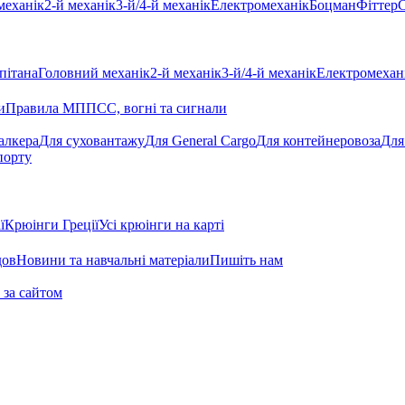
механік
2-й механік
3-й/4-й механік
Електромеханік
Боцман
Фіттер
С
пітана
Головний механік
2-й механік
3-й/4-й механік
Електромехан
и
Правила МППСС, вогні та сигнали
алкера
Для суховантажу
Для General Cargo
Для контейнеровоза
Для
порту
ї
Крюінги Греції
Усі крюінги на карті
дов
Новини та навчальні матеріали
Пишіть нам
 за сайтом