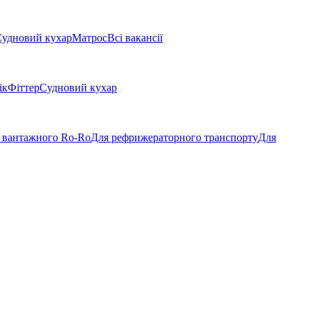
удновий кухар
Матрос
Всі вакансії
ік
Фіттер
Судновий кухар
 вантажного Ro-Ro
Для рефрижераторного транспорту
Для