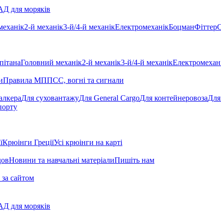
Д для моряків
механік
2-й механік
3-й/4-й механік
Електромеханік
Боцман
Фіттер
С
пітана
Головний механік
2-й механік
3-й/4-й механік
Електромехан
и
Правила МППСС, вогні та сигнали
алкера
Для суховантажу
Для General Cargo
Для контейнеровоза
Для
порту
ї
Крюінги Греції
Усі крюінги на карті
дов
Новини та навчальні матеріали
Пишіть нам
 за сайтом
Д для моряків