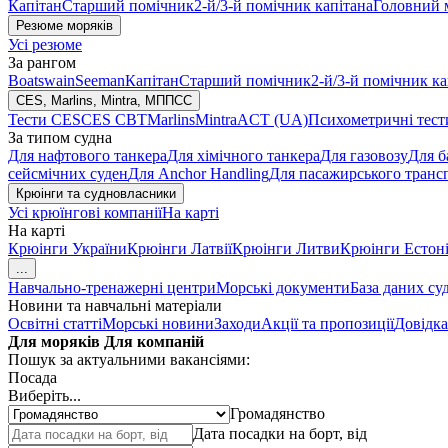
Капітан
Старший помічник
2-й/3-й помічник капітана
Головний 
Резюме моряків
Усі резюме
За рангом
Boatswain
Seeman
Капітан
Старший помічник
2-й/3-й помічник ка
CES, Marlins, Mintra, МППСС
Тести CES
CES CBT
Marlins
Mintra
ACT (UA)
Психометричні тест
За типом судна
Для нафтового танкера
Для хімічного танкера
Для газовозу
Для б
сейсмічних суден
Для Anchor Handling
Для пасажирського транс
Крюінги та судновласники
Усі крюїнгові компанії
На карті
На карті
Крюінги України
Крюінги Латвії
Крюінги Литви
Крюінги Естоні
...
Навчально-тренажерні центри
Морські документи
База даних су
Новини та навчальні матеріали
Освітні статті
Морські новини
Заходи
Акції та пропозиції
Довідка
Для моряків
Для компаній
Пошук за актуальними вакансіями:
Посада
Виберіть...
Громадянство
Дата посадки на борт, від