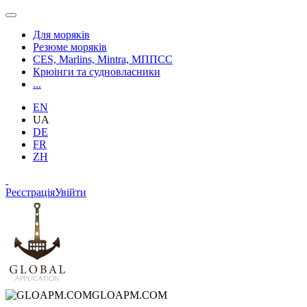
Для моряків
Резюме моряків
CES, Marlins, Mintra, МППСС
Крюінги та судновласники
...
EN
UA
DE
FR
ZH
Реєстрація
Увійти
GLOAPM.COM