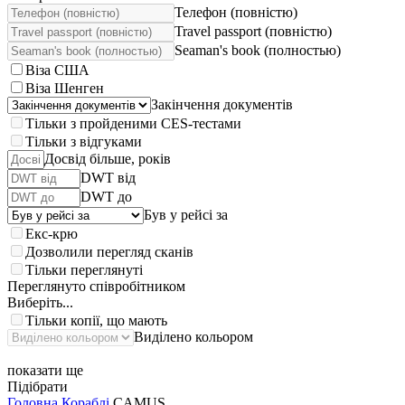
Телефон (повністю)
Travel passport (повністю)
Seaman's book (полностью)
Віза США
Віза Шенген
Закінчення документів
Тільки з пройденими CES-тестами
Тільки з відгуками
Досвід більше, років
DWT від
DWT до
Був у рейсі за
Екс-крю
Дозволили перегляд сканів
Тільки переглянуті
Переглянуто співробітником
Виберіть...
Тільки копії, що мають
Виділено кольором
показати ще
Підібрати
Головна
Кораблі
CAMUS