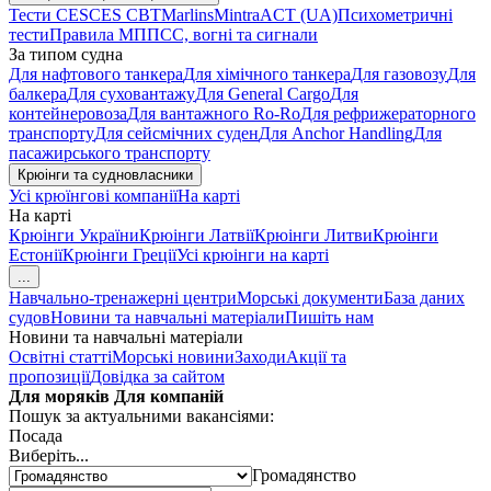
Тести CES
CES CBT
Marlins
Mintra
ACT (UA)
Психометричні
тести
Правила МППСС, вогні та сигнали
За типом судна
Для нафтового танкера
Для хімічного танкера
Для газовозу
Для
балкера
Для суховантажу
Для General Cargo
Для
контейнеровоза
Для вантажного Ro-Ro
Для рефрижераторного
транспорту
Для сейсмічних суден
Для Anchor Handling
Для
пасажирського транспорту
Крюінги та судновласники
Усі крюїнгові компанії
На карті
На карті
Крюінги України
Крюінги Латвії
Крюінги Литви
Крюінги
Естонії
Крюінги Греції
Усі крюінги на карті
...
Навчально-тренажерні центри
Морські документи
База даних
судов
Новини та навчальні матеріали
Пишіть нам
Новини та навчальні матеріали
Освітні статті
Морські новини
Заходи
Акції та
пропозиції
Довідка за сайтом
Для моряків
Для компаній
Пошук за актуальними вакансіями:
Посада
Виберіть...
Громадянство