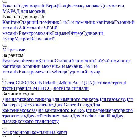
Вакансії для моряків
Верифікація стажу моряка
Документи
МАРАД для моряків
Вакансії для моряків
Капітан
Старший помічник
2-й/3-й помічник капітана
Головний
механік
2-й механік
3-й/4-й
механік
Електромеханік
Боцман
Фіттер
Судновий
кухар
Матрос
Всі вакансії
Усі резюме
За рангом
Boatswain
Seeman
Капітан
Старший помічник
2-й/3-й помічник
капітана
Головний механік
2-й механік
3-й/4-й
механік
Електромеханік
Фіттер
Судновий кухар
Тести CES
CES CBT
Marlins
Mintra
ACT (UA)
Психометричні
тести
Правила МППСС, вогні та сигнали
За типом судна
Для нафтового танкера
Для хімічного танкера
Для газовозу
Для
балкера
Для суховантажу
Для General Cargo
Для
контейнеровоза
Для вантажного Ro-Ro
Для рефрижераторного
транспорту
Для сейсмічних суден
Для Anchor Handling
Для
пасажирського транспорту
Усі крюїнгові компанії
На карті