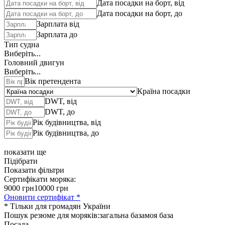
Дата посадки на борт, від
Дата посадки на борт, до
Зарплата від
Зарплата до
Тип судна
Виберіть...
Головний двигун
Виберіть...
Вік претендента
Країна посадки
DWT, від
DWT, до
Рік будівництва, від
Рік будівництва, до
показати ще
Підібрати
Показати фільтри
Сертифікати моряка:
9000 грн
10000 грн
Оновити сертифікат *
* Тільки для громадян України
Пошук резюме для моряків:
загальна база
моя база
Посада