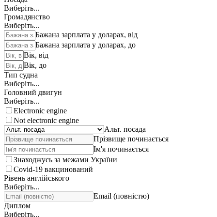
Виберіть...
Громадянство
Виберіть...
Бажана зарплата у доларах, від
Бажана зарплата у доларах, до
Вік, від
Вік, до
Тип судна
Виберіть...
Головний двигун
Виберіть...
Electronic engine
Not electronic engine
Альт. посада
Прізвище починається
Ім'я починається
Знаходжусь за межами України
Covid-19 вакцинований
Рівень англійського
Виберіть...
Email (повністю)
Диплом
Виберіть...