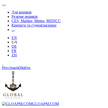
Для моряків
Резюме моряків
CES, Marlins, Mintra, МППСС
Крюінги та судновласники
...
EN
UA
DE
FR
ZH
Реєстрація
Увійти
GLOAPM.COM