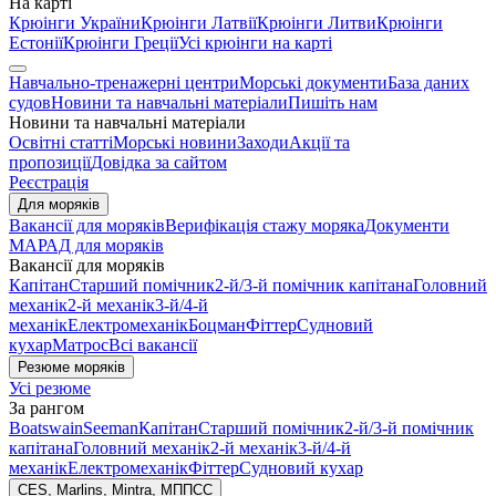
На карті
Крюінги України
Крюінги Латвії
Крюінги Литви
Крюінги
Естонії
Крюінги Греції
Усі крюінги на карті
Навчально-тренажерні центри
Морські документи
База даних
судов
Новини та навчальні матеріали
Пишіть нам
Новини та навчальні матеріали
Освітні статті
Морські новини
Заходи
Акції та
пропозиції
Довідка за сайтом
Реєстрація
Для моряків
Вакансії для моряків
Верифікація стажу моряка
Документи
МАРАД для моряків
Вакансії для моряків
Капітан
Старший помічник
2-й/3-й помічник капітана
Головний
механік
2-й механік
3-й/4-й
механік
Електромеханік
Боцман
Фіттер
Судновий
кухар
Матрос
Всі вакансії
Резюме моряків
Усі резюме
За рангом
Boatswain
Seeman
Капітан
Старший помічник
2-й/3-й помічник
капітана
Головний механік
2-й механік
3-й/4-й
механік
Електромеханік
Фіттер
Судновий кухар
CES, Marlins, Mintra, МППСС