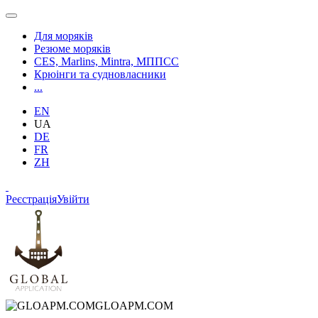
Для моряків
Резюме моряків
CES, Marlins, Mintra, МППСС
Крюінги та судновласники
...
EN
UA
DE
FR
ZH
Реєстрація
Увійти
GLOAPM.COM