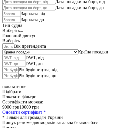
Дата посадки на борт, від
Дата посадки на борт, до
Зарплата від
Зарплата до
Тип судна
Виберіть...
Головний двигун
Виберіть...
Вік претендента
Країна посадки
DWT, від
DWT, до
Рік будівництва, від
Рік будівництва, до
показати ще
Підібрати
Показати фільтри
Сертифікати моряка:
9000 грн
10000 грн
Оновити сертифікат *
* Тільки для громадян України
Пошук резюме для моряків:
загальна база
моя база
Посада