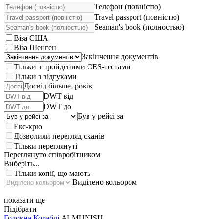
Телефон (повністю)
Travel passport (повністю)
Seaman's book (полностью)
Віза США
Віза Шенген
Закінчення документів
Тільки з пройденими CES-тестами
Тільки з відгуками
Досвід більше, років
DWT від
DWT до
Був у рейсі за
Екс-крю
Дозволили перегляд сканів
Тільки переглянуті
Переглянуто співробітником
Виберіть...
Тільки копії, що мають
Виділено кольором
показати ще
Підібрати
Головна
Кораблі
ALMUNISH