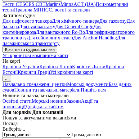
Тести CES
CES CBT
Marlins
Mintra
ACT (UA)
Психометричні
тести
Правила МППСС, вогні та сигнали
За типом судна
Для нафтового танкера
Для хімічного танкера
Для газовозу
Для
балкера
Для суховантажу
Для General Cargo
Для
контейнеровоза
Для вантажного Ro-Ro
Для рефрижераторного
транспорту
Для сейсмічних суден
Для Anchor Handling
Для
пасажирського транспорту
Крюінги та судновласники
Усі крюїнгові компанії
На карті
На карті
Крюінги України
Крюінги Латвії
Крюінги Литви
Крюінги
Естонії
Крюінги Греції
Усі крюінги на карті
...
Навчально-тренажерні центри
Морські документи
База даних
судов
Новини та навчальні матеріали
Пишіть нам
Новини та навчальні матеріали
Освітні статті
Морські новини
Заходи
Акції та
пропозиції
Довідка за сайтом
Для моряків
Для компаній
Пошук за актуальними вакансіями:
Посада
Виберіть...
Громадянство