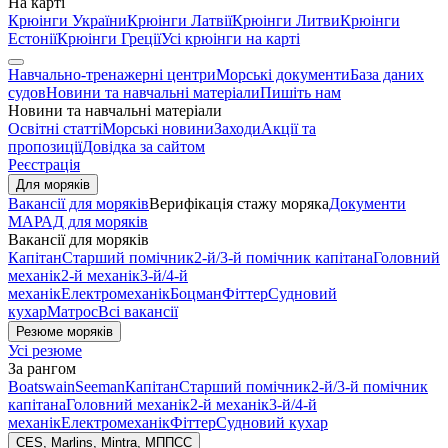
На карті
Крюінги України
Крюінги Латвії
Крюінги Литви
Крюінги
Естонії
Крюінги Греції
Усі крюінги на карті
Навчально-тренажерні центри
Морські документи
База даних
судов
Новини та навчальні матеріали
Пишіть нам
Новини та навчальні матеріали
Освітні статті
Морські новини
Заходи
Акції та
пропозиції
Довідка за сайтом
Реєстрація
Для моряків
Вакансії для моряків
Верифікація стажу моряка
Документи
МАРАД для моряків
Вакансії для моряків
Капітан
Старший помічник
2-й/3-й помічник капітана
Головний
механік
2-й механік
3-й/4-й
механік
Електромеханік
Боцман
Фіттер
Судновий
кухар
Матрос
Всі вакансії
Резюме моряків
Усі резюме
За рангом
Boatswain
Seeman
Капітан
Старший помічник
2-й/3-й помічник
капітана
Головний механік
2-й механік
3-й/4-й
механік
Електромеханік
Фіттер
Судновий кухар
CES, Marlins, Mintra, МППСС