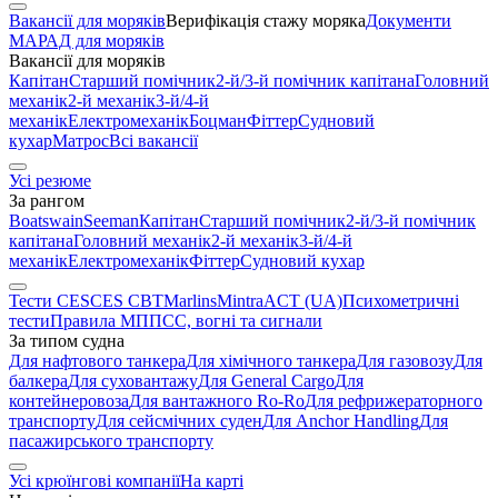
Вакансії для моряків
Верифікація стажу моряка
Документи
МАРАД для моряків
Вакансії для моряків
Капітан
Старший помічник
2-й/3-й помічник капітана
Головний
механік
2-й механік
3-й/4-й
механік
Електромеханік
Боцман
Фіттер
Судновий
кухар
Матрос
Всі вакансії
Усі резюме
За рангом
Boatswain
Seeman
Капітан
Старший помічник
2-й/3-й помічник
капітана
Головний механік
2-й механік
3-й/4-й
механік
Електромеханік
Фіттер
Судновий кухар
Тести CES
CES CBT
Marlins
Mintra
ACT (UA)
Психометричні
тести
Правила МППСС, вогні та сигнали
За типом судна
Для нафтового танкера
Для хімічного танкера
Для газовозу
Для
балкера
Для суховантажу
Для General Cargo
Для
контейнеровоза
Для вантажного Ro-Ro
Для рефрижераторного
транспорту
Для сейсмічних суден
Для Anchor Handling
Для
пасажирського транспорту
Усі крюїнгові компанії
На карті