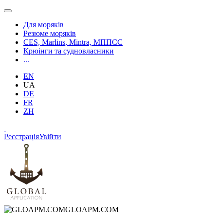
Для моряків
Резюме моряків
CES, Marlins, Mintra, МППСС
Крюінги та судновласники
...
EN
UA
DE
FR
ZH
Реєстрація
Увійти
GLOAPM.COM