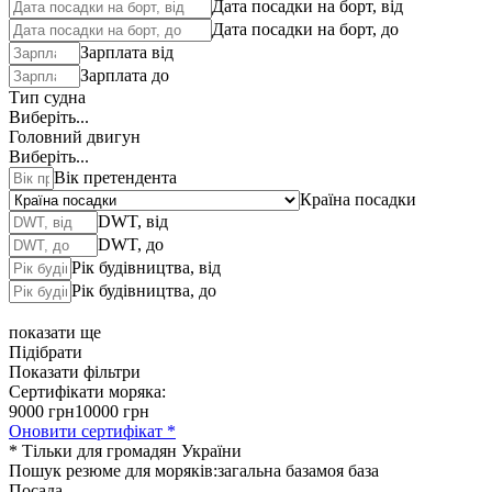
Дата посадки на борт, від
Дата посадки на борт, до
Зарплата від
Зарплата до
Тип судна
Виберіть...
Головний двигун
Виберіть...
Вік претендента
Країна посадки
DWT, від
DWT, до
Рік будівництва, від
Рік будівництва, до
показати ще
Підібрати
Показати фільтри
Сертифікати моряка:
9000 грн
10000 грн
Оновити сертифікат *
* Тільки для громадян України
Пошук резюме для моряків:
загальна база
моя база
Посада