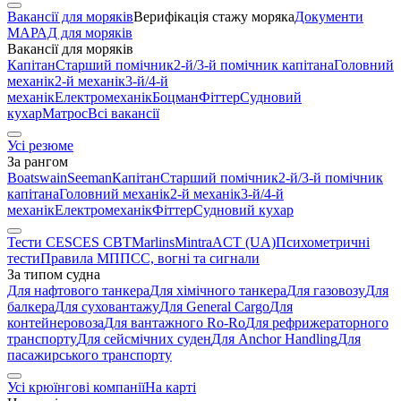
Вакансії для моряків
Верифікація стажу моряка
Документи
МАРАД для моряків
Вакансії для моряків
Капітан
Старший помічник
2-й/3-й помічник капітана
Головний
механік
2-й механік
3-й/4-й
механік
Електромеханік
Боцман
Фіттер
Судновий
кухар
Матрос
Всі вакансії
Усі резюме
За рангом
Boatswain
Seeman
Капітан
Старший помічник
2-й/3-й помічник
капітана
Головний механік
2-й механік
3-й/4-й
механік
Електромеханік
Фіттер
Судновий кухар
Тести CES
CES CBT
Marlins
Mintra
ACT (UA)
Психометричні
тести
Правила МППСС, вогні та сигнали
За типом судна
Для нафтового танкера
Для хімічного танкера
Для газовозу
Для
балкера
Для суховантажу
Для General Cargo
Для
контейнеровоза
Для вантажного Ro-Ro
Для рефрижераторного
транспорту
Для сейсмічних суден
Для Anchor Handling
Для
пасажирського транспорту
Усі крюїнгові компанії
На карті