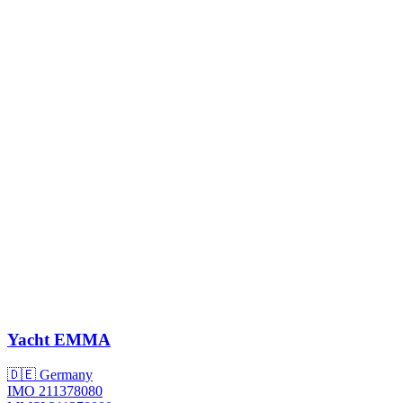
Yacht
EMMA
🇩🇪 Germany
IMO 211378080