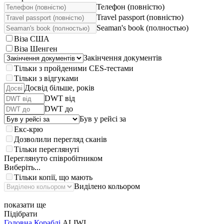
Телефон (повністю)
Travel passport (повністю)
Seaman's book (полностью)
Віза США
Віза Шенген
Закінчення документів
Тільки з пройденими CES-тестами
Тільки з відгуками
Досвід більше, років
DWT від
DWT до
Був у рейсі за
Екс-крю
Дозволили перегляд сканів
Тільки переглянуті
Переглянуто співробітником
Виберіть...
Тільки копії, що мають
Виділено кольором
показати ще
Підібрати
Головна
Кораблі
ALIWI