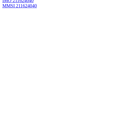
IMO 211624040
MMSI 211624040