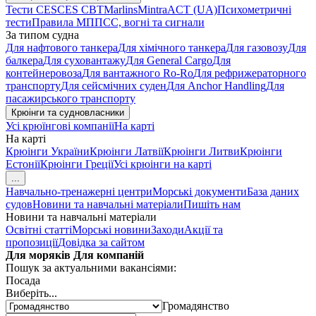
Тести CES
CES CBT
Marlins
Mintra
ACT (UA)
Психометричні
тести
Правила МППСС, вогні та сигнали
За типом судна
Для нафтового танкера
Для хімічного танкера
Для газовозу
Для
балкера
Для суховантажу
Для General Cargo
Для
контейнеровоза
Для вантажного Ro-Ro
Для рефрижераторного
транспорту
Для сейсмічних суден
Для Anchor Handling
Для
пасажирського транспорту
Крюінги та судновласники
Усі крюїнгові компанії
На карті
На карті
Крюінги України
Крюінги Латвії
Крюінги Литви
Крюінги
Естонії
Крюінги Греції
Усі крюінги на карті
...
Навчально-тренажерні центри
Морські документи
База даних
судов
Новини та навчальні матеріали
Пишіть нам
Новини та навчальні матеріали
Освітні статті
Морські новини
Заходи
Акції та
пропозиції
Довідка за сайтом
Для моряків
Для компаній
Пошук за актуальними вакансіями:
Посада
Виберіть...
Громадянство