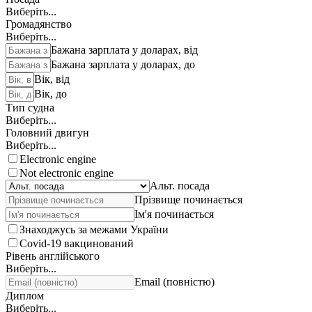
Виберіть...
Громадянство
Виберіть...
Бажана зарплата у доларах, від
Бажана зарплата у доларах, до
Вік, від
Вік, до
Тип судна
Виберіть...
Головний двигун
Виберіть...
Electronic engine
Not electronic engine
Альт. посада
Прізвище починається
Ім'я починається
Знаходжусь за межами України
Covid-19 вакцинований
Рівень англійського
Виберіть...
Email (повністю)
Диплом
Виберіть...