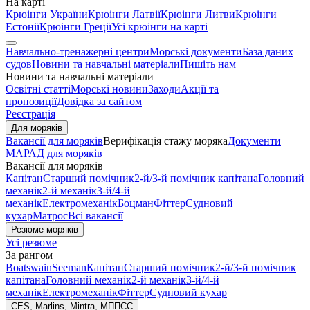
На карті
Крюінги України
Крюінги Латвії
Крюінги Литви
Крюінги
Естонії
Крюінги Греції
Усі крюінги на карті
Навчально-тренажерні центри
Морські документи
База даних
судов
Новини та навчальні матеріали
Пишіть нам
Новини та навчальні матеріали
Освітні статті
Морські новини
Заходи
Акції та
пропозиції
Довідка за сайтом
Реєстрація
Для моряків
Вакансії для моряків
Верифікація стажу моряка
Документи
МАРАД для моряків
Вакансії для моряків
Капітан
Старший помічник
2-й/3-й помічник капітана
Головний
механік
2-й механік
3-й/4-й
механік
Електромеханік
Боцман
Фіттер
Судновий
кухар
Матрос
Всі вакансії
Резюме моряків
Усі резюме
За рангом
Boatswain
Seeman
Капітан
Старший помічник
2-й/3-й помічник
капітана
Головний механік
2-й механік
3-й/4-й
механік
Електромеханік
Фіттер
Судновий кухар
CES, Marlins, Mintra, МППСС