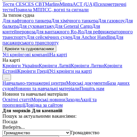
Тести CES
CES CBT
Marlins
Mintra
ACT (UA)
Психометричні
тести
Правила МППСС, вогні та сигнали
За типом судна
Для нафтового танкера
Для хімічного танкера
Для газовозу
Для
балкера
Для суховантажу
Для General Cargo
Для
контейнеровоза
Для вантажного Ro-Ro
Для рефрижераторного
транспорту
Для сейсмічних суден
Для Anchor Handling
Для
пасажирського транспорту
Крюінги та судновласники
Усі крюїнгові компанії
На карті
На карті
Крюінги України
Крюінги Латвії
Крюінги Литви
Крюінги
Естонії
Крюінги Греції
Усі крюінги на карті
...
Навчально-тренажерні центри
Морські документи
База даних
судов
Новини та навчальні матеріали
Пишіть нам
Новини та навчальні матеріали
Освітні статті
Морські новини
Заходи
Акції та
пропозиції
Довідка за сайтом
Для моряків
Для компаній
Пошук за актуальними вакансіями:
Посада
Виберіть...
Громадянство