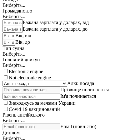
Виберіть...
Громадянство
Виберіть...
Бажана зарплата у доларах, від
Бажана зарплата у доларах, до
Вік, від
Вік, до
Тип судна
Виберіть...
Головний двигун
Виберіть...
Electronic engine
Not electronic engine
Альт. посада
Прізвище починається
Ім'я починається
Знаходжусь за межами України
Covid-19 вакцинований
Рівень англійського
Виберіть...
Email (повністю)
Диплом
Виберіть...