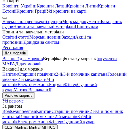
На карті
Крюінги України
Крюінги Латвії
Крюінги Литви
Крюінги
Естонії
Крюінги Греції
Усі крюінги на карті
Навчально-тренажерні центри
Морські документи
База даних
судов
Новини та навчальні матеріали
Пишіть нам
Новини та навчальні матеріали
Освітні статті
Морські новини
Заходи
Акції та
пропозиції
Довідка за сайтом
Реєстрація
Для моряків
Вакансії для моряків
Верифікація стажу моряка
Документи
МАРАД для моряків
Вакансії для моряків
Капітан
Старший помічник
2-й/3-й помічник капітана
Головний
механік
2-й механік
3-й/4-й
механік
Електромеханік
Боцман
Фіттер
Судновий
кухар
Матрос
Всі вакансії
Резюме моряків
Усі резюме
За рангом
Boatswain
Seeman
Капітан
Старший помічник
2-й/3-й помічник
капітана
Головний механік
2-й механік
3-й/4-й
механік
Електромеханік
Фіттер
Судновий кухар
CES, Marlins, Mintra, МППСС