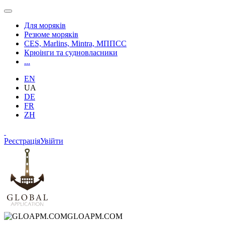
Для моряків
Резюме моряків
CES, Marlins, Mintra, МППСС
Крюінги та судновласники
...
EN
UA
DE
FR
ZH
Реєстрація
Увійти
GLOAPM.COM