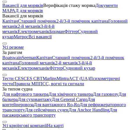
Вакансії для моряків
Верифікація стажу моряка
Документи
МАРАД для моряків
Вакансії для моряків
Капітан
Старший помічник
2-й/3-й помічник капітана
Головний
механік
2-й механік
3-й/4-й
механік
Електромеханік
Боцман
Фіттер
Судновий
кухар
Матрос
Всі вакансії
Усі резюме
За рангом
Boatswain
Seeman
Капітан
Старший помічник
2-й/3-й помічник
капітана
Головний механік
2-й механік
3-й/4-й
механік
Електромеханік
Фіттер
Судновий кухар
Тести CES
CES CBT
Marlins
Mintra
ACT (UA)
Психометричні
тести
Правила МППСС, вогні та сигнали
За типом судна
Для нафтового танкера
Для хімічного танкера
Для газовозу
Для
балкера
Для суховантажу
Для General Cargo
Для
контейнеровоза
Для вантажного Ro-Ro
Для рефрижераторного
транспорту
Для сейсмічних суден
Для Anchor Handling
Для
пасажирського транспорту
Усі крюїнгові компанії
На карті