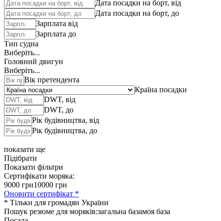
Дата посадки на борт, від
Дата посадки на борт, до
Зарплата від
Зарплата до
Тип судна
Виберіть...
Головний двигун
Виберіть...
Вік претендента
Країна посадки
DWT, від
DWT, до
Рік будівництва, від
Рік будівництва, до
показати ще
Підібрати
Показати фільтри
Сертифікати моряка:
9000 грн
10000 грн
Оновити сертифікат *
* Тільки для громадян України
Пошук резюме для моряків:
загальна база
моя база
Посада