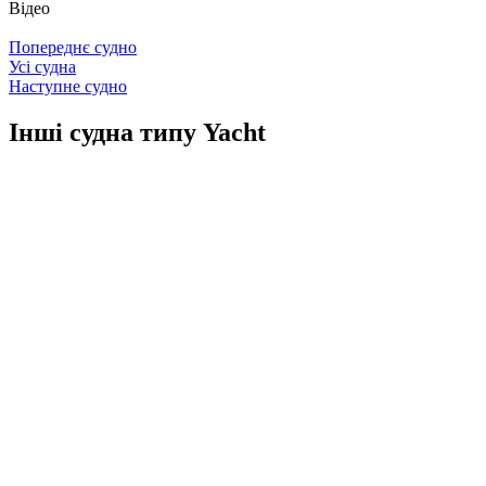
Відео
Попереднє судно
Усі судна
Наступне судно
Інші судна типу Yacht