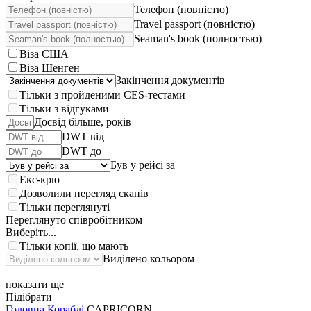
Телефон (повністю)
Travel passport (повністю)
Seaman's book (полностью)
Віза США
Віза Шенген
Закінчення документів
Тільки з пройденими CES-тестами
Тільки з відгуками
Досвід більше, років
DWT від
DWT до
Був у рейсі за
Екс-крю
Дозволили перегляд сканів
Тільки переглянуті
Переглянуто співробітником
Виберіть...
Тільки копії, що мають
Виділено кольором
показати ще
Підібрати
Головна
Кораблі
CAPRICORN