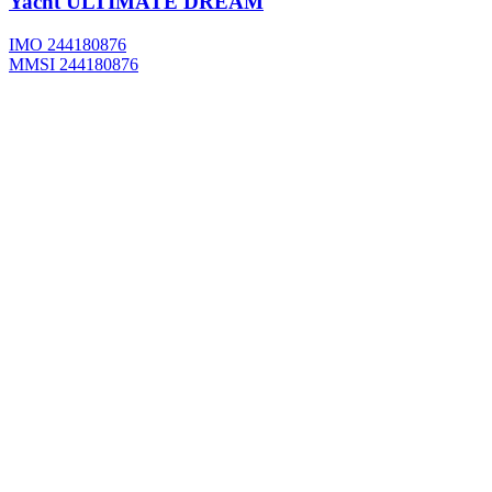
Yacht
ULTIMATE DREAM
IMO 244180876
MMSI 244180876