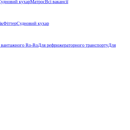
удновий кухар
Матрос
Всі вакансії
ік
Фіттер
Судновий кухар
 вантажного Ro-Ro
Для рефрижераторного транспорту
Для