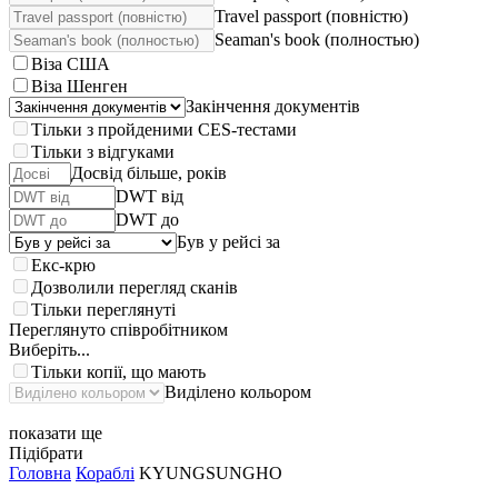
Travel passport (повністю)
Seaman's book (полностью)
Віза США
Віза Шенген
Закінчення документів
Тільки з пройденими CES-тестами
Тільки з відгуками
Досвід більше, років
DWT від
DWT до
Був у рейсі за
Екс-крю
Дозволили перегляд сканів
Тільки переглянуті
Переглянуто співробітником
Виберіть...
Тільки копії, що мають
Виділено кольором
показати ще
Підібрати
Головна
Кораблі
KYUNGSUNGHO