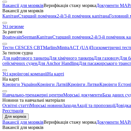
Вакансії для моряків
Верифікація стажу моряка
Документи МАРА
Вакансії для моряків
Капітан
Старший помічник
2-й/3-й помічник капітана
Головний 
Усі резюме
За рангом
Boatswain
Seeman
Капітан
Старший помічник
2-й/3-й помічник ка
Тести CES
CES CBT
Marlins
Mintra
ACT (UA)
Психометричні тест
За типом судна
Для нафтового танкера
Для хімічного танкера
Для газовозу
Для б
сейсмічних суден
Для Anchor Handling
Для пасажирського транс
Усі крюїнгові компанії
На карті
На карті
Крюінги України
Крюінги Латвії
Крюінги Литви
Крюінги Естоні
Навчально-тренажерні центри
Морські документи
База даних су
Новини та навчальні матеріали
Освітні статті
Морські новини
Заходи
Акції та пропозиції
Довідка
Реєстрація
Для моряків
Вакансії для моряків
Верифікація стажу моряка
Документи МАРА
Вакансії для моряків