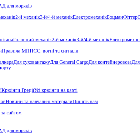
Д для моряків
механік
2-й механік
3-й/4-й механік
Електромеханік
Боцман
Фіттер
С
пітана
Головний механік
2-й механік
3-й/4-й механік
Електромехан
и
Правила МППСС, вогні та сигнали
алкера
Для суховантажу
Для General Cargo
Для контейнеровоза
Для
порту
ї
Крюінги Греції
Усі крюінги на карті
дов
Новини та навчальні матеріали
Пишіть нам
 за сайтом
Д для моряків