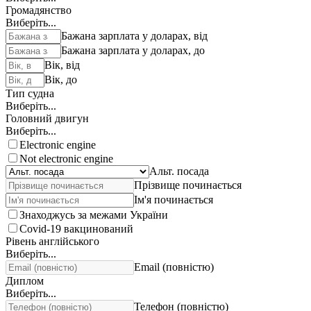
Громадянство
Виберіть...
Бажана зарплата у доларах, від
Бажана зарплата у доларах, до
Вік, від
Вік, до
Тип судна
Виберіть...
Головний двигун
Виберіть...
Electronic engine
Not electronic engine
Альт. посада
Прізвище починається
Ім'я починається
Знаходжусь за межами України
Covid-19 вакцинований
Рівень англійського
Виберіть...
Email (повністю)
Диплом
Виберіть...
Телефон (повністю)