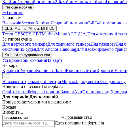
Капітан
Старший помічник
2-й/3-й помічник капітана
Головний 
Резюме моряків
Усі резюме
За рангом
Boatswain
Seeman
Капітан
Старший помічник
2-й/3-й помічник ка
CES, Marlins, Mintra, МППСС
Тести CES
CES CBT
Marlins
Mintra
ACT (UA)
Психометричні тест
За типом судна
Для нафтового танкера
Для хімічного танкера
Для газовозу
Для б
сейсмічних суден
Для Anchor Handling
Для пасажирського транс
Крюінги та судновласники
Усі крюїнгові компанії
На карті
На карті
Крюінги України
Крюінги Латвії
Крюінги Литви
Крюінги Естоні
...
Навчально-тренажерні центри
Морські документи
База даних су
Новини та навчальні матеріали
Освітні статті
Морські новини
Заходи
Акції та пропозиції
Довідка
Для моряків
Для компаній
Пошук за актуальними вакансіями:
Посада
Виберіть...
Громадянство
Дата посадки на борт, від