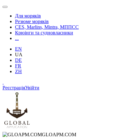
Для моряків
Резюме моряків
CES, Marlins, Mintra, МППСС
Крюінги та судновласники
...
EN
UA
DE
FR
ZH
Реєстрація
Увійти
GLOAPM.COM