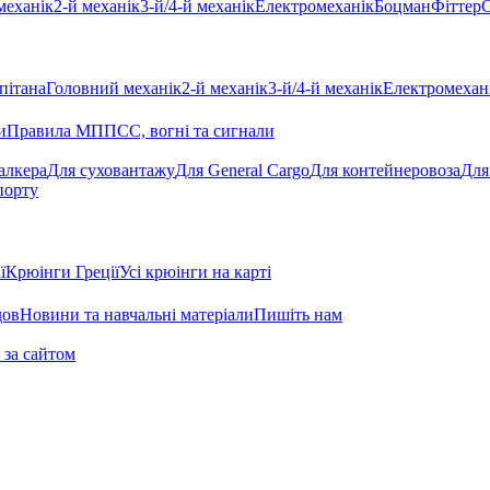
механік
2-й механік
3-й/4-й механік
Електромеханік
Боцман
Фіттер
С
пітана
Головний механік
2-й механік
3-й/4-й механік
Електромехан
и
Правила МППСС, вогні та сигнали
алкера
Для суховантажу
Для General Cargo
Для контейнеровоза
Для
порту
ї
Крюінги Греції
Усі крюінги на карті
дов
Новини та навчальні матеріали
Пишіть нам
 за сайтом