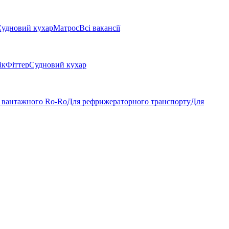
удновий кухар
Матрос
Всі вакансії
ік
Фіттер
Судновий кухар
 вантажного Ro-Ro
Для рефрижераторного транспорту
Для