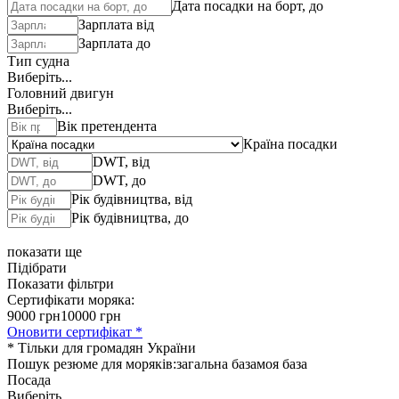
Дата посадки на борт, до
Зарплата від
Зарплата до
Тип судна
Виберіть...
Головний двигун
Виберіть...
Вік претендента
Країна посадки
DWT, від
DWT, до
Рік будівництва, від
Рік будівництва, до
показати ще
Підібрати
Показати фільтри
Сертифікати моряка:
9000 грн
10000 грн
Оновити сертифікат *
* Тільки для громадян України
Пошук резюме для моряків:
загальна база
моя база
Посада
Виберіть...