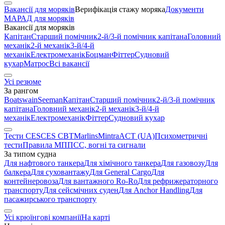
Вакансії для моряків
Верифікація стажу моряка
Документи
МАРАД для моряків
Вакансії для моряків
Капітан
Старший помічник
2-й/3-й помічник капітана
Головний
механік
2-й механік
3-й/4-й
механік
Електромеханік
Боцман
Фіттер
Судновий
кухар
Матрос
Всі вакансії
Усі резюме
За рангом
Boatswain
Seeman
Капітан
Старший помічник
2-й/3-й помічник
капітана
Головний механік
2-й механік
3-й/4-й
механік
Електромеханік
Фіттер
Судновий кухар
Тести CES
CES CBT
Marlins
Mintra
ACT (UA)
Психометричні
тести
Правила МППСС, вогні та сигнали
За типом судна
Для нафтового танкера
Для хімічного танкера
Для газовозу
Для
балкера
Для суховантажу
Для General Cargo
Для
контейнеровоза
Для вантажного Ro-Ro
Для рефрижераторного
транспорту
Для сейсмічних суден
Для Anchor Handling
Для
пасажирського транспорту
Усі крюїнгові компанії
На карті