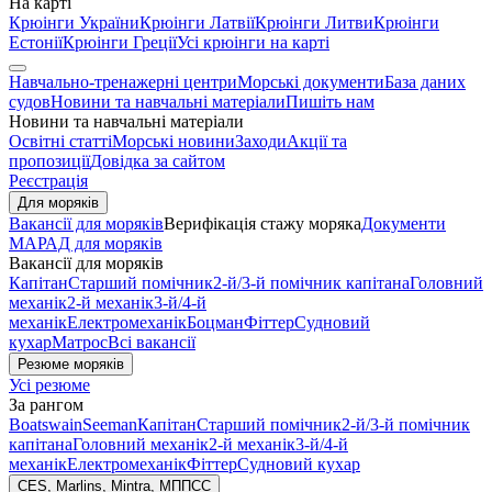
На карті
Крюінги України
Крюінги Латвії
Крюінги Литви
Крюінги
Естонії
Крюінги Греції
Усі крюінги на карті
Навчально-тренажерні центри
Морські документи
База даних
судов
Новини та навчальні матеріали
Пишіть нам
Новини та навчальні матеріали
Освітні статті
Морські новини
Заходи
Акції та
пропозиції
Довідка за сайтом
Реєстрація
Для моряків
Вакансії для моряків
Верифікація стажу моряка
Документи
МАРАД для моряків
Вакансії для моряків
Капітан
Старший помічник
2-й/3-й помічник капітана
Головний
механік
2-й механік
3-й/4-й
механік
Електромеханік
Боцман
Фіттер
Судновий
кухар
Матрос
Всі вакансії
Резюме моряків
Усі резюме
За рангом
Boatswain
Seeman
Капітан
Старший помічник
2-й/3-й помічник
капітана
Головний механік
2-й механік
3-й/4-й
механік
Електромеханік
Фіттер
Судновий кухар
CES, Marlins, Mintra, МППСС