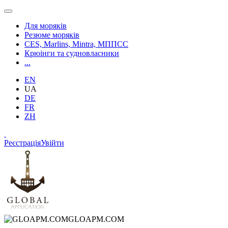
Для моряків
Резюме моряків
CES, Marlins, Mintra, МППСС
Крюінги та судновласники
...
EN
UA
DE
FR
ZH
Реєстрація
Увійти
GLOAPM.COM