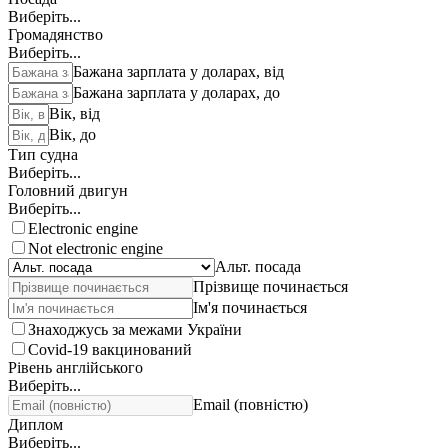
Виберіть...
Громадянство
Виберіть...
Бажана зарплата у доларах, від
Бажана зарплата у доларах, до
Вік, від
Вік, до
Тип судна
Виберіть...
Головний двигун
Виберіть...
Electronic engine
Not electronic engine
Альт. посада
Прізвище починається
Ім'я починається
Знаходжусь за межами України
Covid-19 вакцинований
Рівень англійського
Виберіть...
Email (повністю)
Диплом
Виберіть...