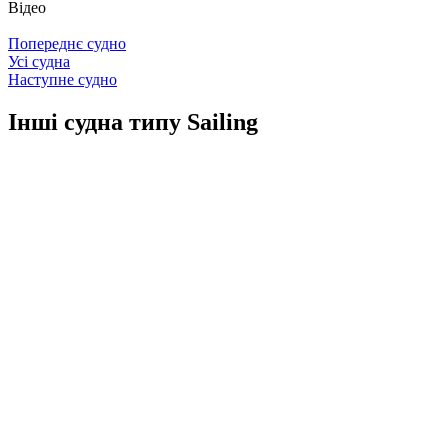
Відео
Попереднє судно
Усі судна
Наступне судно
Інші судна типу Sailing