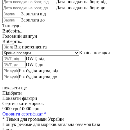
Дата посадки на борт, від
Дата посадки на борт, до
Зарплата від
Зарплата до
Тип судна
Виберіть...
Головний двигун
Виберіть...
Вік претендента
Країна посадки
DWT, від
DWT, до
Рік будівництва, від
Рік будівництва, до
показати ще
Підібрати
Показати фільтри
Сертифікати моряка:
9000 грн
10000 грн
Оновити сертифікат *
* Тільки для громадян України
Пошук резюме для моряків:
загальна база
моя база
Посада