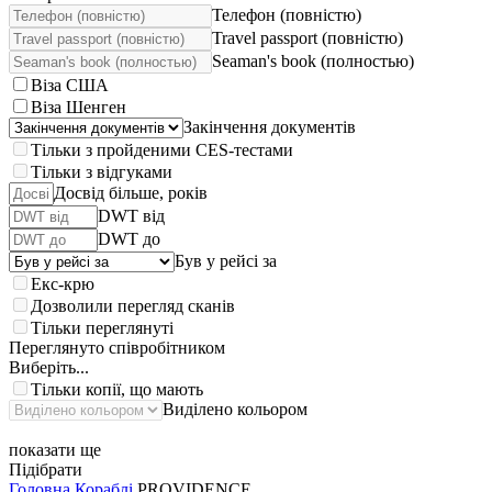
Телефон (повністю)
Travel passport (повністю)
Seaman's book (полностью)
Віза США
Віза Шенген
Закінчення документів
Тільки з пройденими CES-тестами
Тільки з відгуками
Досвід більше, років
DWT від
DWT до
Був у рейсі за
Екс-крю
Дозволили перегляд сканів
Тільки переглянуті
Переглянуто співробітником
Виберіть...
Тільки копії, що мають
Виділено кольором
показати ще
Підібрати
Головна
Кораблі
PROVIDENCE