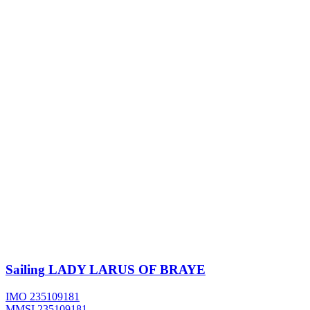
Sailing
LADY LARUS OF BRAYE
IMO 235109181
MMSI 235109181