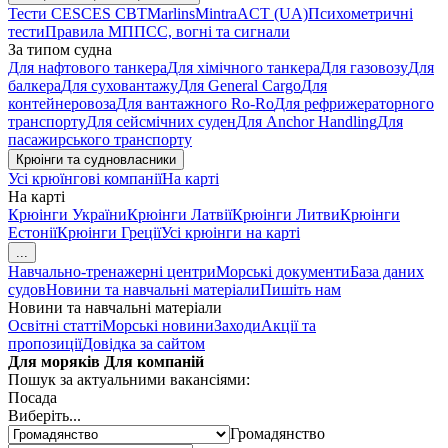
Тести CES
CES CBT
Marlins
Mintra
ACT (UA)
Психометричні
тести
Правила МППСС, вогні та сигнали
За типом судна
Для нафтового танкера
Для хімічного танкера
Для газовозу
Для
балкера
Для суховантажу
Для General Cargo
Для
контейнеровоза
Для вантажного Ro-Ro
Для рефрижераторного
транспорту
Для сейсмічних суден
Для Anchor Handling
Для
пасажирського транспорту
Крюінги та судновласники
Усі крюїнгові компанії
На карті
На карті
Крюінги України
Крюінги Латвії
Крюінги Литви
Крюінги
Естонії
Крюінги Греції
Усі крюінги на карті
...
Навчально-тренажерні центри
Морські документи
База даних
судов
Новини та навчальні матеріали
Пишіть нам
Новини та навчальні матеріали
Освітні статті
Морські новини
Заходи
Акції та
пропозиції
Довідка за сайтом
Для моряків
Для компаній
Пошук за актуальними вакансіями:
Посада
Виберіть...
Громадянство