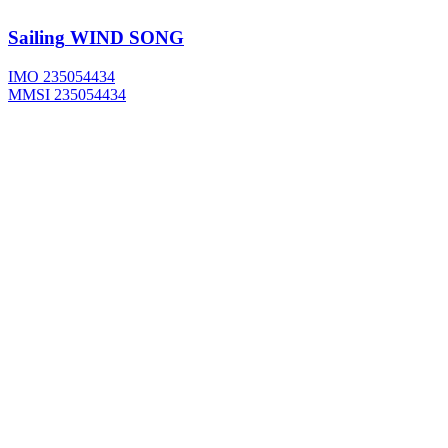
Sailing
WIND SONG
IMO 235054434
MMSI 235054434