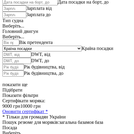
Дата посадки на борт, до
Зарплата від
Зарплата до
Тип судна
Виберіть...
Головний двигун
Виберіть...
Вік претендента
Країна посадки
DWT, від
DWT, до
Рік будівництва, від
Рік будівництва, до
показати ще
Підібрати
Показати фільтри
Сертифікати моряка:
9000 грн
10000 грн
Оновити сертифікат *
* Тільки для громадян України
Пошук резюме для моряків:
загальна база
моя база
Посада
Виберіть...