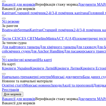
Вакансії для моряків
Верифікація стажу моряка
Документи МАРА
Вакансії для моряків
Капітан
Старший помічник
2-й/3-й помічник капітана
Головний 
Усі резюме
За рангом
Boatswain
Seeman
Капітан
Старший помічник
2-й/3-й помічник ка
Тести CES
CES CBT
Marlins
Mintra
ACT (UA)
Психометричні тест
За типом судна
Для нафтового танкера
Для хімічного танкера
Для газовозу
Для б
сейсмічних суден
Для Anchor Handling
Для пасажирського транс
Усі крюїнгові компанії
На карті
На карті
Крюінги України
Крюінги Латвії
Крюінги Литви
Крюінги Естоні
Навчально-тренажерні центри
Морські документи
База даних су
Новини та навчальні матеріали
Освітні статті
Морські новини
Заходи
Акції та пропозиції
Довідка
Реєстрація
Для моряків
Вакансії для моряків
Верифікація стажу моряка
Документи МАРА
Вакансії для моряків