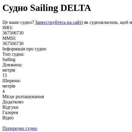
Судно Sailing
DELTA
Це ваше судно?
Зареєструйтесь на сайті
як судновласник, щоб м
IMO:
367506730
MMSI:
367506730
Інформація про судно
Тип судна:
Sailing
Довжина:
метрів
15
Ширина:
метрів
4
Місце розташування
Додатково
Відгуки
Галерея
Відео
Попереднє судно