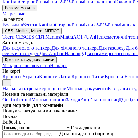
Капітан
Старший помічник
2-й/3-й помічник капітана
Головний 
Резюме моряків
Усі резюме
За рангом
Boatswain
Seeman
Капітан
Старший помічник
2-й/3-й помічник ка
CES, Marlins, Mintra, МППСС
Тести CES
CES CBT
Marlins
Mintra
ACT (UA)
Психометричні тест
За типом судна
Для нафтового танкера
Для хімічного танкера
Для газовозу
Для б
сейсмічних суден
Для Anchor Handling
Для пасажирського транс
Крюінги та судновласники
Усі крюїнгові компанії
На карті
На карті
Крюінги України
Крюінги Латвії
Крюінги Литви
Крюінги Естоні
...
Навчально-тренажерні центри
Морські документи
База даних су
Новини та навчальні матеріали
Освітні статті
Морські новини
Заходи
Акції та пропозиції
Довідка
Для моряків
Для компаній
Пошук за актуальними вакансіями:
Посада
Виберіть...
Громадянство
Дата посадки на борт, від