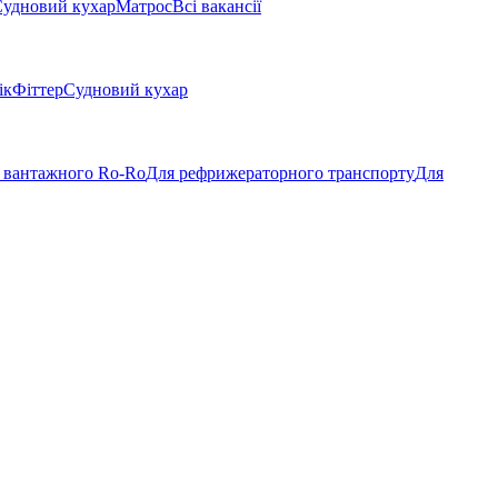
удновий кухар
Матрос
Всі вакансії
ік
Фіттер
Судновий кухар
 вантажного Ro-Ro
Для рефрижераторного транспорту
Для