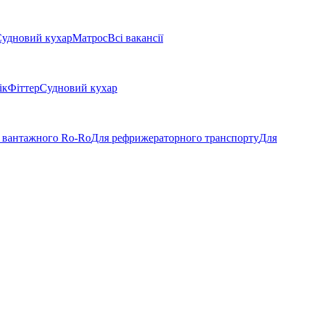
удновий кухар
Матрос
Всі вакансії
ік
Фіттер
Судновий кухар
 вантажного Ro-Ro
Для рефрижераторного транспорту
Для