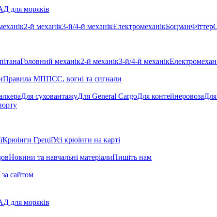
Д для моряків
механік
2-й механік
3-й/4-й механік
Електромеханік
Боцман
Фіттер
С
пітана
Головний механік
2-й механік
3-й/4-й механік
Електромехан
и
Правила МППСС, вогні та сигнали
алкера
Для суховантажу
Для General Cargo
Для контейнеровоза
Для
порту
ї
Крюінги Греції
Усі крюінги на карті
дов
Новини та навчальні матеріали
Пишіть нам
 за сайтом
Д для моряків