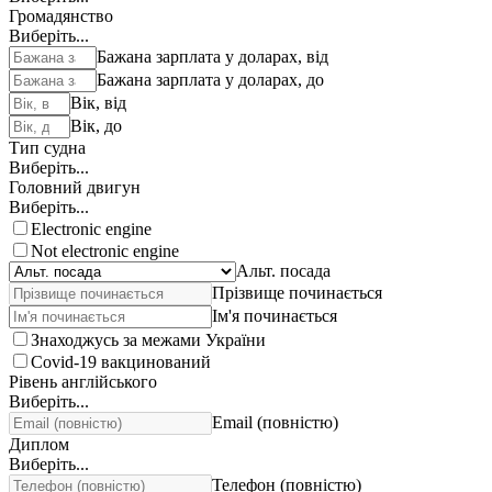
Громадянство
Виберіть...
Бажана зарплата у доларах, від
Бажана зарплата у доларах, до
Вік, від
Вік, до
Тип судна
Виберіть...
Головний двигун
Виберіть...
Electronic engine
Not electronic engine
Альт. посада
Прізвище починається
Ім'я починається
Знаходжусь за межами України
Covid-19 вакцинований
Рівень англійського
Виберіть...
Email (повністю)
Диплом
Виберіть...
Телефон (повністю)