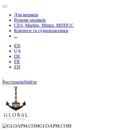
Для моряків
Резюме моряків
CES, Marlins, Mintra, МППСС
Крюінги та судновласники
...
EN
UA
DE
FR
ZH
Реєстрація
Увійти
GLOAPM.COM