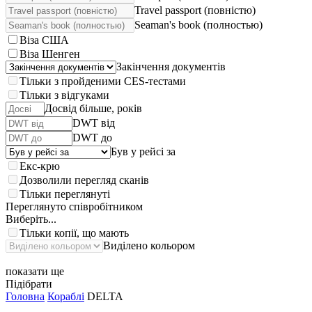
Travel passport (повністю)
Seaman's book (полностью)
Віза США
Віза Шенген
Закінчення документів
Тільки з пройденими CES-тестами
Тільки з відгуками
Досвід більше, років
DWT від
DWT до
Був у рейсі за
Екс-крю
Дозволили перегляд сканів
Тільки переглянуті
Переглянуто співробітником
Виберіть...
Тільки копії, що мають
Виділено кольором
показати ще
Підібрати
Головна
Кораблі
DELTA