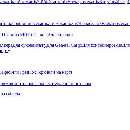
механік
2-й механік
3-й/4-й механік
Електромеханік
Боцман
Фіттер
С
пітана
Головний механік
2-й механік
3-й/4-й механік
Електромехан
и
Правила МППСС, вогні та сигнали
алкера
Для суховантажу
Для General Cargo
Для контейнеровоза
Для
порту
ї
Крюінги Греції
Усі крюінги на карті
дов
Новини та навчальні матеріали
Пишіть нам
 за сайтом