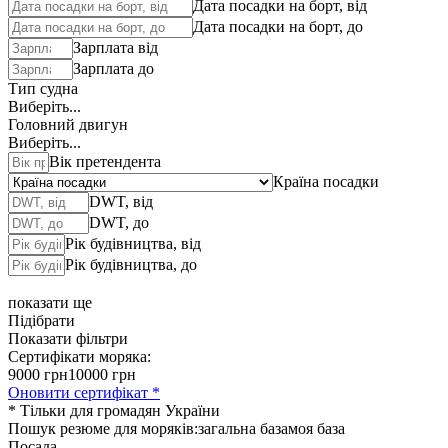
Дата посадки на борт, від
Дата посадки на борт, до
Зарплата від
Зарплата до
Тип судна
Виберіть...
Головний двигун
Виберіть...
Вік претендента
Країна посадки
DWT, від
DWT, до
Рік будівництва, від
Рік будівництва, до
показати ще
Підібрати
Показати фільтри
Сертифікати моряка:
9000 грн
10000 грн
Оновити сертифікат *
* Тільки для громадян України
Пошук резюме для моряків:
загальна база
моя база
Посада