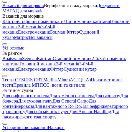
Вакансії для моряків
Верифікація стажу моряка
Документи
МАРАД для моряків
Вакансії для моряків
Капітан
Старший помічник
2-й/3-й помічник капітана
Головний
механік
2-й механік
3-й/4-й
механік
Електромеханік
Боцман
Фіттер
Судновий
кухар
Матрос
Всі вакансії
Усі резюме
За рангом
Boatswain
Seeman
Капітан
Старший помічник
2-й/3-й помічник
капітана
Головний механік
2-й механік
3-й/4-й
механік
Електромеханік
Фіттер
Судновий кухар
Тести CES
CES CBT
Marlins
Mintra
ACT (UA)
Психометричні
тести
Правила МППСС, вогні та сигнали
За типом судна
Для нафтового танкера
Для хімічного танкера
Для газовозу
Для
балкера
Для суховантажу
Для General Cargo
Для
контейнеровоза
Для вантажного Ro-Ro
Для рефрижераторного
транспорту
Для сейсмічних суден
Для Anchor Handling
Для
пасажирського транспорту
Усі крюїнгові компанії
На карті