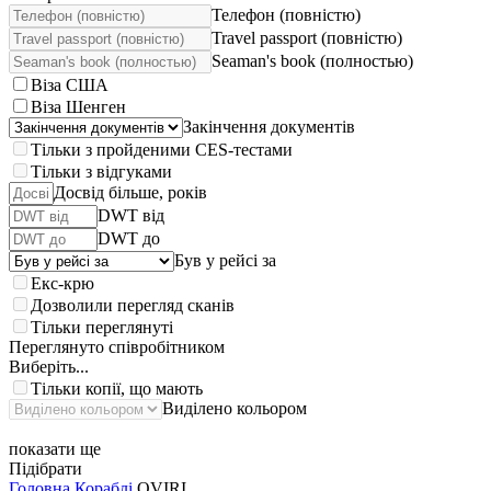
Телефон (повністю)
Travel passport (повністю)
Seaman's book (полностью)
Віза США
Віза Шенген
Закінчення документів
Тільки з пройденими CES-тестами
Тільки з відгуками
Досвід більше, років
DWT від
DWT до
Був у рейсі за
Екс-крю
Дозволили перегляд сканів
Тільки переглянуті
Переглянуто співробітником
Виберіть...
Тільки копії, що мають
Виділено кольором
показати ще
Підібрати
Головна
Кораблі
OVIRI