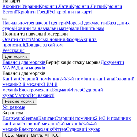
На карті
Крюінги України
Крюінги Латвії
Крюінги Литви
Крюінги
Естонії
Крюінги Греції
Усі крюінги на карті
Навчально-тренажерні центри
Морські документи
База даних
судов
Новини та навчальні матеріали
Пишіть нам
Новини та навчальні матеріали
Освітні статті
Морські новини
Заходи
Акції та
пропозиції
Довідка за сайтом
Реєстрація
Для моряків
Вакансії для моряків
Верифікація стажу моряка
Документи
МАРАД для моряків
Вакансії для моряків
Капітан
Старший помічник
2-й/3-й помічник капітана
Головний
механік
2-й механік
3-й/4-й
механік
Електромеханік
Боцман
Фіттер
Судновий
кухар
Матрос
Всі вакансії
Резюме моряків
Усі резюме
За рангом
Boatswain
Seeman
Капітан
Старший помічник
2-й/3-й помічник
капітана
Головний механік
2-й механік
3-й/4-й
механік
Електромеханік
Фіттер
Судновий кухар
CES, Marlins, Mintra, МППСС