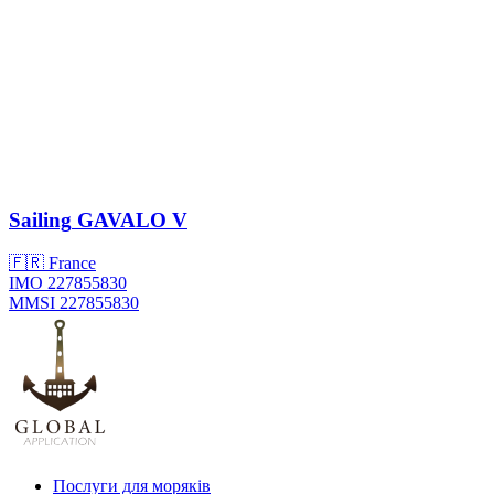
Sailing
GAVALO V
🇫🇷 France
IMO 227855830
MMSI 227855830
Послуги для моряків