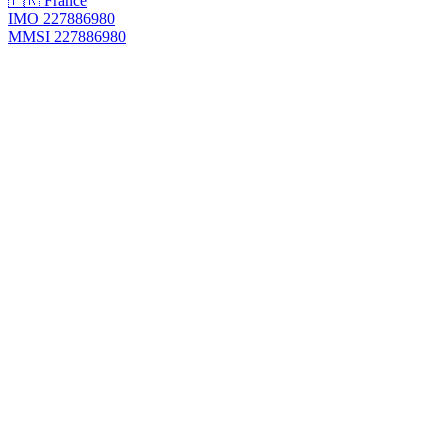
🇫🇷 France
IMO 227886980
MMSI 227886980