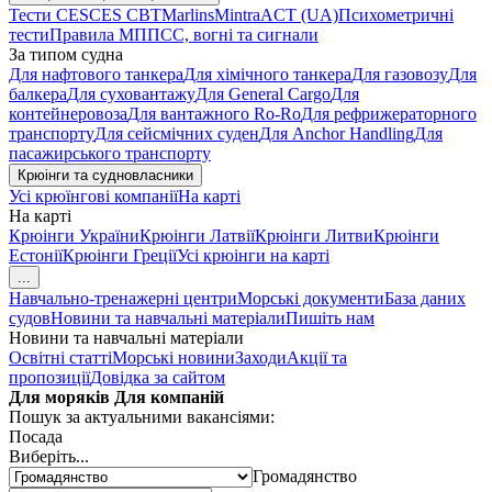
Тести CES
CES CBT
Marlins
Mintra
ACT (UA)
Психометричні
тести
Правила МППСС, вогні та сигнали
За типом судна
Для нафтового танкера
Для хімічного танкера
Для газовозу
Для
балкера
Для суховантажу
Для General Cargo
Для
контейнеровоза
Для вантажного Ro-Ro
Для рефрижераторного
транспорту
Для сейсмічних суден
Для Anchor Handling
Для
пасажирського транспорту
Крюінги та судновласники
Усі крюїнгові компанії
На карті
На карті
Крюінги України
Крюінги Латвії
Крюінги Литви
Крюінги
Естонії
Крюінги Греції
Усі крюінги на карті
...
Навчально-тренажерні центри
Морські документи
База даних
судов
Новини та навчальні матеріали
Пишіть нам
Новини та навчальні матеріали
Освітні статті
Морські новини
Заходи
Акції та
пропозиції
Довідка за сайтом
Для моряків
Для компаній
Пошук за актуальними вакансіями:
Посада
Виберіть...
Громадянство