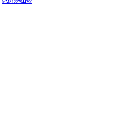
MMSI 227944390