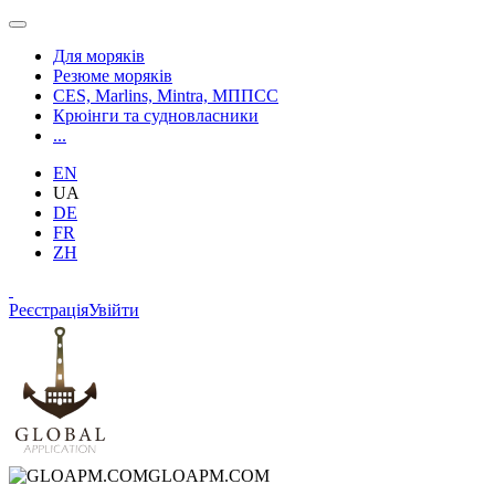
Для моряків
Резюме моряків
CES, Marlins, Mintra, МППСС
Крюінги та судновласники
...
EN
UA
DE
FR
ZH
Реєстрація
Увійти
GLOAPM.COM