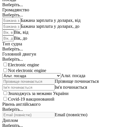
Виберіть...
Громадянство
Виберіть...
Бажана зарплата у доларах, від
Бажана зарплата у доларах, до
Вік, від
Вік, до
Тип судна
Виберіть...
Головний двигун
Виберіть...
Electronic engine
Not electronic engine
Альт. посада
Прізвище починається
Ім'я починається
Знаходжусь за межами України
Covid-19 вакцинований
Рівень англійського
Виберіть...
Email (повністю)
Диплом
Виберіть...