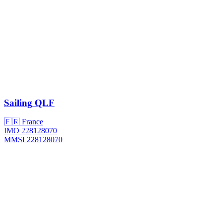
Sailing
QLF
🇫🇷 France
IMO 228128070
MMSI 228128070