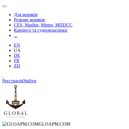
Для моряків
Резюме моряків
CES, Marlins, Mintra, МППСС
Крюінги та судновласники
...
EN
UA
DE
FR
ZH
Реєстрація
Увійти
GLOAPM.COM