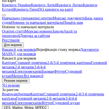
На карті
Крюінги України
Крюінги Латвії
Крюінги Литви
Крюінги
Естонії
Крюінги Греції
Усі крюінги на карті
Навчально-тренажерні центри
Морські документи
База даних
судов
Новини та навчальні матеріали
Пишіть нам
Новини та навчальні матеріали
Освітні статті
Морські новини
Заходи
Акції та
пропозиції
Довідка за сайтом
Реєстрація
Для моряків
Вакансії для моряків
Верифікація стажу моряка
Документи
МАРАД для моряків
Вакансії для моряків
Капітан
Старший помічник
2-й/3-й помічник капітана
Головний
механік
2-й механік
3-й/4-й
механік
Електромеханік
Боцман
Фіттер
Судновий
кухар
Матрос
Всі вакансії
Резюме моряків
Усі резюме
За рангом
Boatswain
Seeman
Капітан
Старший помічник
2-й/3-й помічник
капітана
Головний механік
2-й механік
3-й/4-й
механік
Електромеханік
Фіттер
Судновий кухар
CES, Marlins, Mintra, МППСС