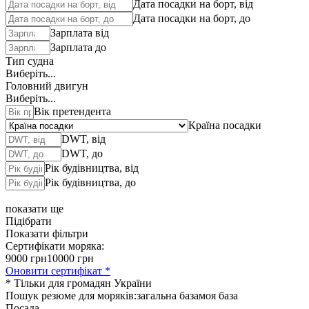
Дата посадки на борт, від
Дата посадки на борт, до
Зарплата від
Зарплата до
Тип судна
Виберіть...
Головний двигун
Виберіть...
Вік претендента
Країна посадки
DWT, від
DWT, до
Рік будівництва, від
Рік будівництва, до
показати ще
Підібрати
Показати фільтри
Сертифікати моряка:
9000 грн
10000 грн
Оновити сертифікат *
* Тільки для громадян України
Пошук резюме для моряків:
загальна база
моя база
Посада