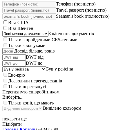
Телефон (повністю)
Travel passport (повністю)
Seaman's book (полностью)
Віза США
Віза Шенген
Закінчення документів
Тільки з пройденими CES-тестами
Тільки з відгуками
Досвід більше, років
DWT від
DWT до
Був у рейсі за
Екс-крю
Дозволили перегляд сканів
Тільки переглянуті
Переглянуто співробітником
Виберіть...
Тільки копії, що мають
Виділено кольором
показати ще
Підібрати
Головна
Кораблі
GAME ON