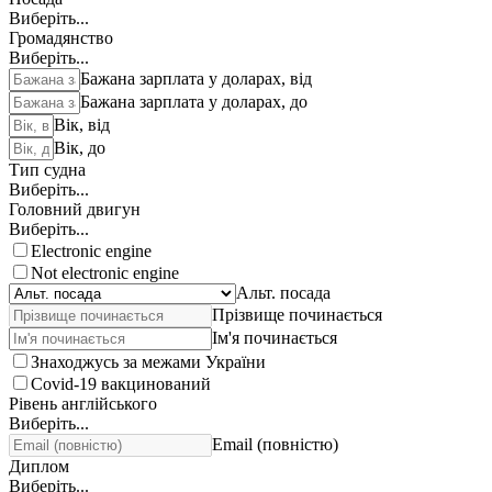
Виберіть...
Громадянство
Виберіть...
Бажана зарплата у доларах, від
Бажана зарплата у доларах, до
Вік, від
Вік, до
Тип судна
Виберіть...
Головний двигун
Виберіть...
Electronic engine
Not electronic engine
Альт. посада
Прізвище починається
Ім'я починається
Знаходжусь за межами України
Covid-19 вакцинований
Рівень англійського
Виберіть...
Email (повністю)
Диплом
Виберіть...