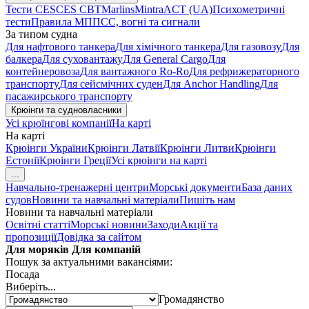
Тести CES
CES CBT
Marlins
Mintra
ACT (UA)
Психометричні
тести
Правила МППСС, вогні та сигнали
За типом судна
Для нафтового танкера
Для хімічного танкера
Для газовозу
Для
балкера
Для суховантажу
Для General Cargo
Для
контейнеровоза
Для вантажного Ro-Ro
Для рефрижераторного
транспорту
Для сейсмічних суден
Для Anchor Handling
Для
пасажирського транспорту
Крюінги та судновласники
Усі крюїнгові компанії
На карті
На карті
Крюінги України
Крюінги Латвії
Крюінги Литви
Крюінги
Естонії
Крюінги Греції
Усі крюінги на карті
...
Навчально-тренажерні центри
Морські документи
База даних
судов
Новини та навчальні матеріали
Пишіть нам
Новини та навчальні матеріали
Освітні статті
Морські новини
Заходи
Акції та
пропозиції
Довідка за сайтом
Для моряків
Для компаній
Пошук за актуальними вакансіями:
Посада
Виберіть...
Громадянство