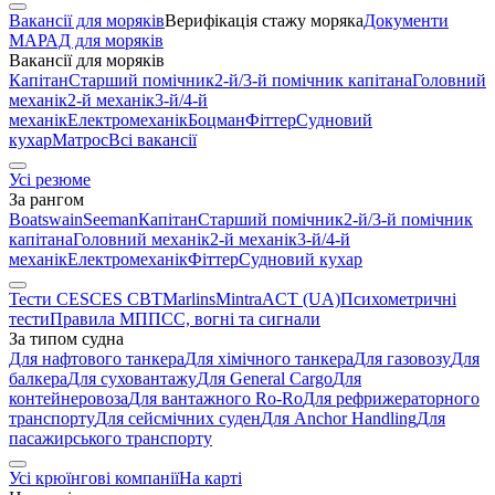
Вакансії для моряків
Верифікація стажу моряка
Документи
МАРАД для моряків
Вакансії для моряків
Капітан
Старший помічник
2-й/3-й помічник капітана
Головний
механік
2-й механік
3-й/4-й
механік
Електромеханік
Боцман
Фіттер
Судновий
кухар
Матрос
Всі вакансії
Усі резюме
За рангом
Boatswain
Seeman
Капітан
Старший помічник
2-й/3-й помічник
капітана
Головний механік
2-й механік
3-й/4-й
механік
Електромеханік
Фіттер
Судновий кухар
Тести CES
CES CBT
Marlins
Mintra
ACT (UA)
Психометричні
тести
Правила МППСС, вогні та сигнали
За типом судна
Для нафтового танкера
Для хімічного танкера
Для газовозу
Для
балкера
Для суховантажу
Для General Cargo
Для
контейнеровоза
Для вантажного Ro-Ro
Для рефрижераторного
транспорту
Для сейсмічних суден
Для Anchor Handling
Для
пасажирського транспорту
Усі крюїнгові компанії
На карті