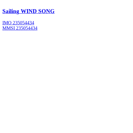
Sailing
WIND SONG
IMO 235054434
MMSI 235054434