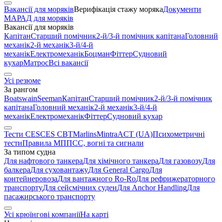
Вакансії для моряків
Верифікація стажу моряка
Документи
МАРАД для моряків
Вакансії для моряків
Капітан
Старший помічник
2-й/3-й помічник капітана
Головний
механік
2-й механік
3-й/4-й
механік
Електромеханік
Боцман
Фіттер
Судновий
кухар
Матрос
Всі вакансії
Усі резюме
За рангом
Boatswain
Seeman
Капітан
Старший помічник
2-й/3-й помічник
капітана
Головний механік
2-й механік
3-й/4-й
механік
Електромеханік
Фіттер
Судновий кухар
Тести CES
CES CBT
Marlins
Mintra
ACT (UA)
Психометричні
тести
Правила МППСС, вогні та сигнали
За типом судна
Для нафтового танкера
Для хімічного танкера
Для газовозу
Для
балкера
Для суховантажу
Для General Cargo
Для
контейнеровоза
Для вантажного Ro-Ro
Для рефрижераторного
транспорту
Для сейсмічних суден
Для Anchor Handling
Для
пасажирського транспорту
Усі крюїнгові компанії
На карті