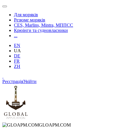
Для моряків
Резюме моряків
CES, Marlins, Mintra, МППСС
Крюінги та судновласники
...
EN
UA
DE
FR
ZH
Реєстрація
Увійти
GLOAPM.COM