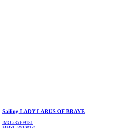
Sailing
LADY LARUS OF BRAYE
IMO 235109181
MMSI 235109181