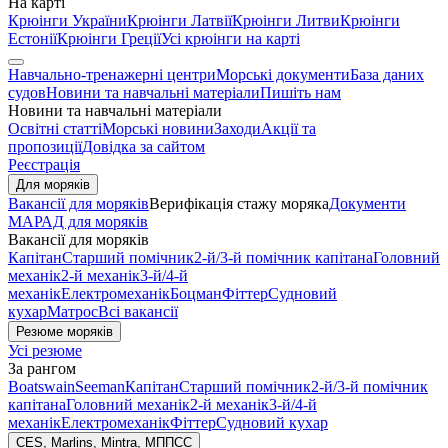
На карті
Крюінги України
Крюінги Латвії
Крюінги Литви
Крюінги
Естонії
Крюінги Греції
Усі крюінги на карті
Навчально-тренажерні центри
Морські документи
База даних
судов
Новини та навчальні матеріали
Пишіть нам
Новини та навчальні матеріали
Освітні статті
Морські новини
Заходи
Акції та
пропозиції
Довідка за сайтом
Реєстрація
Для моряків
Вакансії для моряків
Верифікація стажу моряка
Документи
МАРАД для моряків
Вакансії для моряків
Капітан
Старший помічник
2-й/3-й помічник капітана
Головний
механік
2-й механік
3-й/4-й
механік
Електромеханік
Боцман
Фіттер
Судновий
кухар
Матрос
Всі вакансії
Резюме моряків
Усі резюме
За рангом
Boatswain
Seeman
Капітан
Старший помічник
2-й/3-й помічник
капітана
Головний механік
2-й механік
3-й/4-й
механік
Електромеханік
Фіттер
Судновий кухар
CES, Marlins, Mintra, МППСС