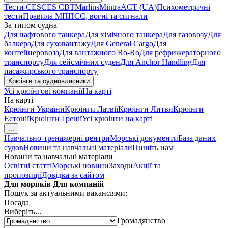
Тести CES
CES CBT
Marlins
Mintra
ACT (UA)
Психометричні
тести
Правила МППСС, вогні та сигнали
За типом судна
Для нафтового танкера
Для хімічного танкера
Для газовозу
Для
балкера
Для суховантажу
Для General Cargo
Для
контейнеровоза
Для вантажного Ro-Ro
Для рефрижераторного
транспорту
Для сейсмічних суден
Для Anchor Handling
Для
пасажирського транспорту
Крюінги та судновласники
Усі крюїнгові компанії
На карті
На карті
Крюінги України
Крюінги Латвії
Крюінги Литви
Крюінги
Естонії
Крюінги Греції
Усі крюінги на карті
...
Навчально-тренажерні центри
Морські документи
База даних
судов
Новини та навчальні матеріали
Пишіть нам
Новини та навчальні матеріали
Освітні статті
Морські новини
Заходи
Акції та
пропозиції
Довідка за сайтом
Для моряків
Для компаній
Пошук за актуальними вакансіями:
Посада
Виберіть...
Громадянство