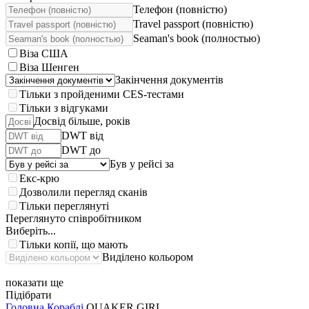
Телефон (повністю)
Travel passport (повністю)
Seaman's book (полностью)
Віза США
Віза Шенген
Закінчення документів
Тільки з пройденими CES-тестами
Тільки з відгуками
Досвід більше, років
DWT від
DWT до
Був у рейсі за
Екс-крю
Дозволили перегляд сканів
Тільки переглянуті
Переглянуто співробітником
Виберіть...
Тільки копії, що мають
Виділено кольором
показати ще
Підібрати
Головна
Кораблі
QUAKER GIRL