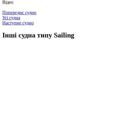
Відео
Попереднє судно
Усі судна
Наступне судно
Інші судна типу Sailing