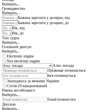
Виберіть...
Громадянство
Виберіть...
Бажана зарплата у доларах, від
Бажана зарплата у доларах, до
Вік, від
Вік, до
Тип судна
Виберіть...
Головний двигун
Виберіть...
Electronic engine
Not electronic engine
Альт. посада
Прізвище починається
Ім'я починається
Знаходжусь за межами України
Covid-19 вакцинований
Рівень англійського
Виберіть...
Email (повністю)
Диплом
Виберіть...