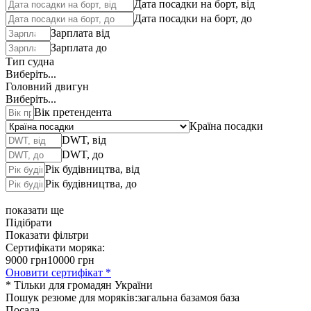
Дата посадки на борт, від
Дата посадки на борт, до
Зарплата від
Зарплата до
Тип судна
Виберіть...
Головний двигун
Виберіть...
Вік претендента
Країна посадки
DWT, від
DWT, до
Рік будівництва, від
Рік будівництва, до
показати ще
Підібрати
Показати фільтри
Сертифікати моряка:
9000 грн
10000 грн
Оновити сертифікат *
* Тільки для громадян України
Пошук резюме для моряків:
загальна база
моя база
Посада