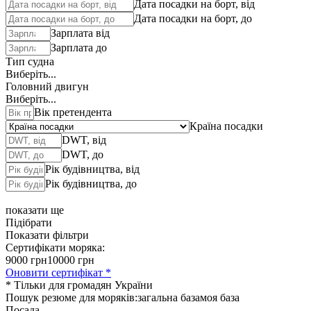
Дата посадки на борт, від
Дата посадки на борт, до
Зарплата від
Зарплата до
Тип судна
Виберіть...
Головний двигун
Виберіть...
Вік претендента
Країна посадки
DWT, від
DWT, до
Рік будівництва, від
Рік будівництва, до
показати ще
Підібрати
Показати фільтри
Сертифікати моряка:
9000 грн
10000 грн
Оновити сертифікат *
* Тільки для громадян України
Пошук резюме для моряків:
загальна база
моя база
Посада