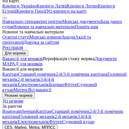
На карті
Крюінги України
Крюінги Латвії
Крюінги Литви
Крюінги
Естонії
Крюінги Греції
Усі крюінги на карті
Навчально-тренажерні центри
Морські документи
База даних
судов
Новини та навчальні матеріали
Пишіть нам
Новини та навчальні матеріали
Освітні статті
Морські новини
Заходи
Акції та
пропозиції
Довідка за сайтом
Реєстрація
Для моряків
Вакансії для моряків
Верифікація стажу моряка
Документи
МАРАД для моряків
Вакансії для моряків
Капітан
Старший помічник
2-й/3-й помічник капітана
Головний
механік
2-й механік
3-й/4-й
механік
Електромеханік
Боцман
Фіттер
Судновий
кухар
Матрос
Всі вакансії
Резюме моряків
Усі резюме
За рангом
Boatswain
Seeman
Капітан
Старший помічник
2-й/3-й помічник
капітана
Головний механік
2-й механік
3-й/4-й
механік
Електромеханік
Фіттер
Судновий кухар
CES, Marlins, Mintra, МППСС