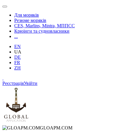
Для моряків
Резюме моряків
CES, Marlins, Mintra, МППСС
Крюінги та судновласники
...
EN
UA
DE
FR
ZH
Реєстрація
Увійти
GLOAPM.COM