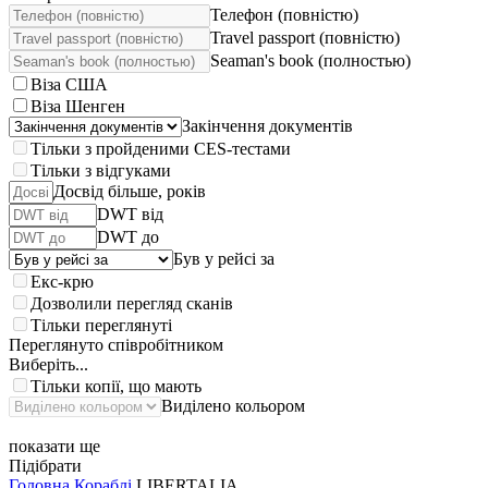
Телефон (повністю)
Travel passport (повністю)
Seaman's book (полностью)
Віза США
Віза Шенген
Закінчення документів
Тільки з пройденими CES-тестами
Тільки з відгуками
Досвід більше, років
DWT від
DWT до
Був у рейсі за
Екс-крю
Дозволили перегляд сканів
Тільки переглянуті
Переглянуто співробітником
Виберіть...
Тільки копії, що мають
Виділено кольором
показати ще
Підібрати
Головна
Кораблі
LIBERTALIA