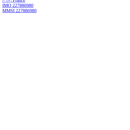
🇫🇷 France
IMO 227886980
MMSI 227886980