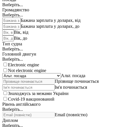
Виберіть...
Громадянство
Виберіть...
Бажана зарплата у доларах, від
Бажана зарплата у доларах, до
Вік, від
Вік, до
Тип судна
Виберіть...
Головний двигун
Виберіть...
Electronic engine
Not electronic engine
Альт. посада
Прізвище починається
Ім'я починається
Знаходжусь за межами України
Covid-19 вакцинований
Рівень англійського
Виберіть...
Email (повністю)
Диплом
Виберіть...