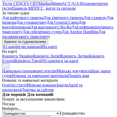
Тести CES
CES CBT
Marlins
Mintra
ACT (UA)
Психометричні
тести
Правила МППСС, вогні та сигнали
За типом судна
Для нафтового танкера
Для хімічного танкера
Для газовозу
Для
балкера
Для суховантажу
Для General Cargo
Для
контейнеровоза
Для вантажного Ro-Ro
Для рефрижераторного
транспорту
Для сейсмічних суден
Для Anchor Handling
Для
пасажирського транспорту
Крюінги та судновласники
Усі крюїнгові компанії
На карті
На карті
Крюінги України
Крюінги Латвії
Крюінги Литви
Крюінги
Естонії
Крюінги Греції
Усі крюінги на карті
...
Навчально-тренажерні центри
Морські документи
База даних
судов
Новини та навчальні матеріали
Пишіть нам
Новини та навчальні матеріали
Освітні статті
Морські новини
Заходи
Акції та
пропозиції
Довідка за сайтом
Для моряків
Для компаній
Пошук за актуальними вакансіями:
Посада
Виберіть...
Громадянство