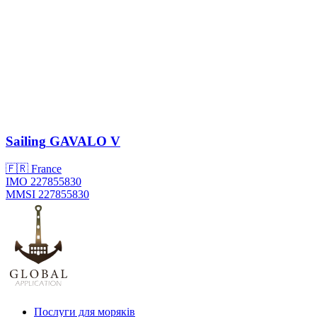
Sailing
GAVALO V
🇫🇷 France
IMO 227855830
MMSI 227855830
Послуги для моряків