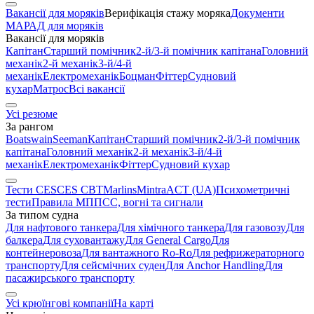
Вакансії для моряків
Верифікація стажу моряка
Документи
МАРАД для моряків
Вакансії для моряків
Капітан
Старший помічник
2-й/3-й помічник капітана
Головний
механік
2-й механік
3-й/4-й
механік
Електромеханік
Боцман
Фіттер
Судновий
кухар
Матрос
Всі вакансії
Усі резюме
За рангом
Boatswain
Seeman
Капітан
Старший помічник
2-й/3-й помічник
капітана
Головний механік
2-й механік
3-й/4-й
механік
Електромеханік
Фіттер
Судновий кухар
Тести CES
CES CBT
Marlins
Mintra
ACT (UA)
Психометричні
тести
Правила МППСС, вогні та сигнали
За типом судна
Для нафтового танкера
Для хімічного танкера
Для газовозу
Для
балкера
Для суховантажу
Для General Cargo
Для
контейнеровоза
Для вантажного Ro-Ro
Для рефрижераторного
транспорту
Для сейсмічних суден
Для Anchor Handling
Для
пасажирського транспорту
Усі крюїнгові компанії
На карті