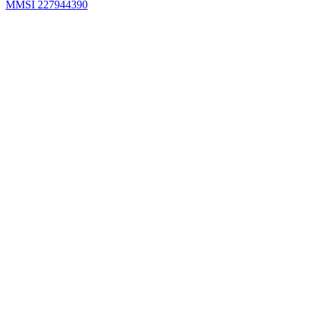
MMSI 227944390