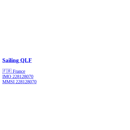
Sailing
QLF
🇫🇷 France
IMO 228128070
MMSI 228128070