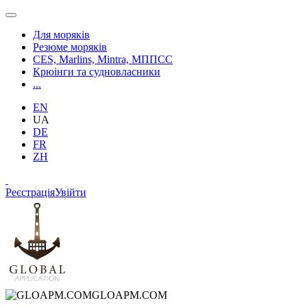
Для моряків
Резюме моряків
CES, Marlins, Mintra, МППСС
Крюінги та судновласники
...
EN
UA
DE
FR
ZH
Реєстрація
Увійти
GLOAPM.COM