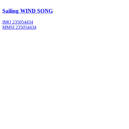
Sailing
WIND SONG
IMO 235054434
MMSI 235054434