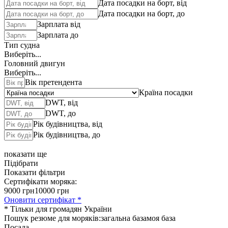
Дата посадки на борт, від
Дата посадки на борт, до
Зарплата від
Зарплата до
Тип судна
Виберіть...
Головний двигун
Виберіть...
Вік претендента
Країна посадки
DWT, від
DWT, до
Рік будівництва, від
Рік будівництва, до
показати ще
Підібрати
Показати фільтри
Сертифікати моряка:
9000 грн
10000 грн
Оновити сертифікат *
* Тільки для громадян України
Пошук резюме для моряків:
загальна база
моя база
Посада