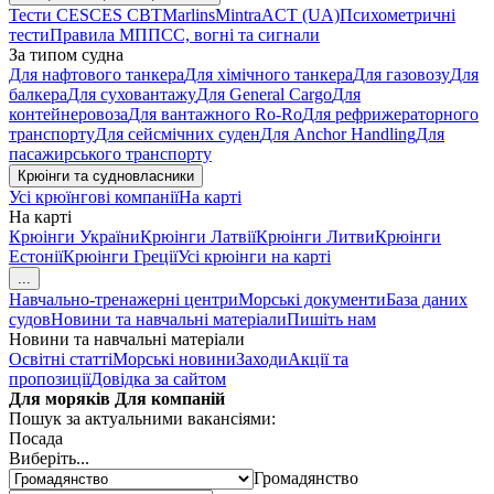
Тести CES
CES CBT
Marlins
Mintra
ACT (UA)
Психометричні
тести
Правила МППСС, вогні та сигнали
За типом судна
Для нафтового танкера
Для хімічного танкера
Для газовозу
Для
балкера
Для суховантажу
Для General Cargo
Для
контейнеровоза
Для вантажного Ro-Ro
Для рефрижераторного
транспорту
Для сейсмічних суден
Для Anchor Handling
Для
пасажирського транспорту
Крюінги та судновласники
Усі крюїнгові компанії
На карті
На карті
Крюінги України
Крюінги Латвії
Крюінги Литви
Крюінги
Естонії
Крюінги Греції
Усі крюінги на карті
...
Навчально-тренажерні центри
Морські документи
База даних
судов
Новини та навчальні матеріали
Пишіть нам
Новини та навчальні матеріали
Освітні статті
Морські новини
Заходи
Акції та
пропозиції
Довідка за сайтом
Для моряків
Для компаній
Пошук за актуальними вакансіями:
Посада
Виберіть...
Громадянство