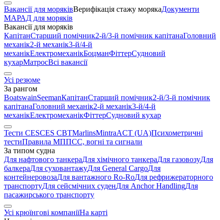
Вакансії для моряків
Верифікація стажу моряка
Документи
МАРАД для моряків
Вакансії для моряків
Капітан
Старший помічник
2-й/3-й помічник капітана
Головний
механік
2-й механік
3-й/4-й
механік
Електромеханік
Боцман
Фіттер
Судновий
кухар
Матрос
Всі вакансії
Усі резюме
За рангом
Boatswain
Seeman
Капітан
Старший помічник
2-й/3-й помічник
капітана
Головний механік
2-й механік
3-й/4-й
механік
Електромеханік
Фіттер
Судновий кухар
Тести CES
CES CBT
Marlins
Mintra
ACT (UA)
Психометричні
тести
Правила МППСС, вогні та сигнали
За типом судна
Для нафтового танкера
Для хімічного танкера
Для газовозу
Для
балкера
Для суховантажу
Для General Cargo
Для
контейнеровоза
Для вантажного Ro-Ro
Для рефрижераторного
транспорту
Для сейсмічних суден
Для Anchor Handling
Для
пасажирського транспорту
Усі крюїнгові компанії
На карті