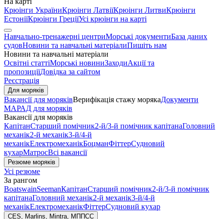
На карті
Крюінги України
Крюінги Латвії
Крюінги Литви
Крюінги
Естонії
Крюінги Греції
Усі крюінги на карті
Навчально-тренажерні центри
Морські документи
База даних
судов
Новини та навчальні матеріали
Пишіть нам
Новини та навчальні матеріали
Освітні статті
Морські новини
Заходи
Акції та
пропозиції
Довідка за сайтом
Реєстрація
Для моряків
Вакансії для моряків
Верифікація стажу моряка
Документи
МАРАД для моряків
Вакансії для моряків
Капітан
Старший помічник
2-й/3-й помічник капітана
Головний
механік
2-й механік
3-й/4-й
механік
Електромеханік
Боцман
Фіттер
Судновий
кухар
Матрос
Всі вакансії
Резюме моряків
Усі резюме
За рангом
Boatswain
Seeman
Капітан
Старший помічник
2-й/3-й помічник
капітана
Головний механік
2-й механік
3-й/4-й
механік
Електромеханік
Фіттер
Судновий кухар
CES, Marlins, Mintra, МППСС