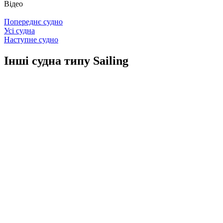
Відео
Попереднє судно
Усі судна
Наступне судно
Інші судна типу Sailing