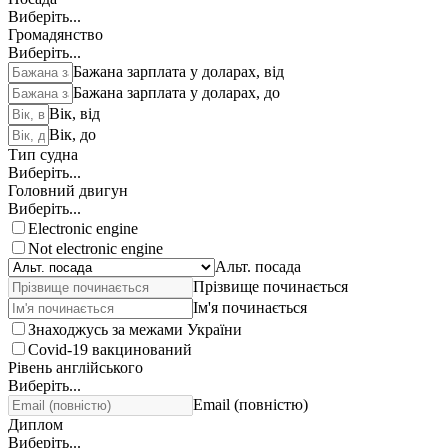
Виберіть...
Громадянство
Виберіть...
Бажана зарплата у доларах, від
Бажана зарплата у доларах, до
Вік, від
Вік, до
Тип судна
Виберіть...
Головний двигун
Виберіть...
Electronic engine
Not electronic engine
Альт. посада
Прізвище починається
Ім'я починається
Знаходжусь за межами України
Covid-19 вакцинований
Рівень англійського
Виберіть...
Email (повністю)
Диплом
Виберіть...