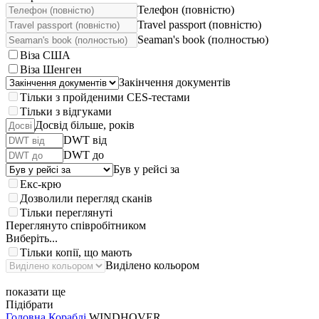
Телефон (повністю)
Travel passport (повністю)
Seaman's book (полностью)
Віза США
Віза Шенген
Закінчення документів
Тільки з пройденими CES-тестами
Тільки з відгуками
Досвід більше, років
DWT від
DWT до
Був у рейсі за
Екс-крю
Дозволили перегляд сканів
Тільки переглянуті
Переглянуто співробітником
Виберіть...
Тільки копії, що мають
Виділено кольором
показати ще
Підібрати
Головна
Кораблі
WINDHOVER