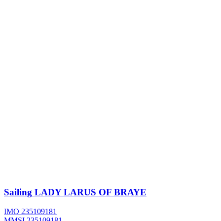
Sailing
LADY LARUS OF BRAYE
IMO 235109181
MMSI 235109181