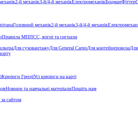
механік
2-й механік
3-й/4-й механік
Електромеханік
Боцман
Фіттер
С
пітана
Головний механік
2-й механік
3-й/4-й механік
Електромехан
и
Правила МППСС, вогні та сигнали
алкера
Для суховантажу
Для General Cargo
Для контейнеровоза
Для
порту
ї
Крюінги Греції
Усі крюінги на карті
дов
Новини та навчальні матеріали
Пишіть нам
 за сайтом