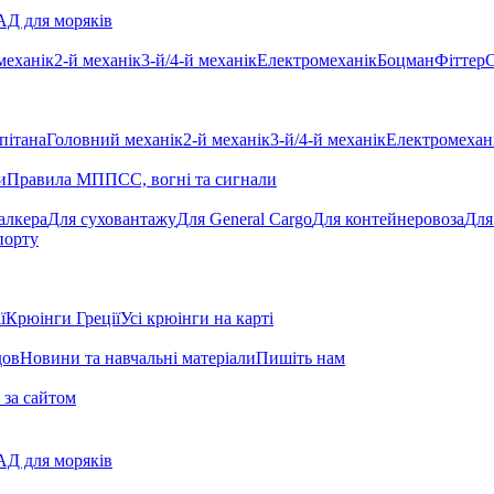
Д для моряків
механік
2-й механік
3-й/4-й механік
Електромеханік
Боцман
Фіттер
С
пітана
Головний механік
2-й механік
3-й/4-й механік
Електромехан
и
Правила МППСС, вогні та сигнали
алкера
Для суховантажу
Для General Cargo
Для контейнеровоза
Для
порту
ї
Крюінги Греції
Усі крюінги на карті
дов
Новини та навчальні матеріали
Пишіть нам
 за сайтом
Д для моряків