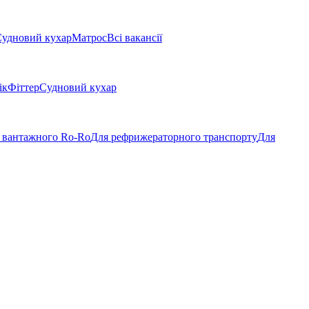
удновий кухар
Матрос
Всі вакансії
ік
Фіттер
Судновий кухар
 вантажного Ro-Ro
Для рефрижераторного транспорту
Для