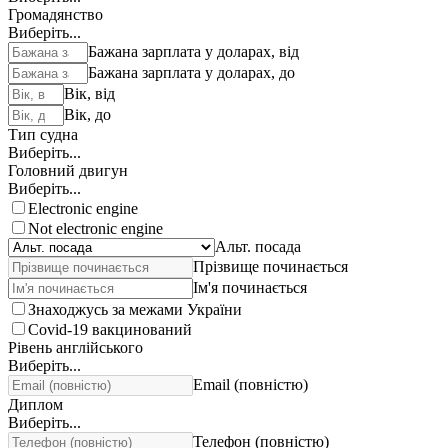
Громадянство
Виберіть...
Бажана зарплата у доларах, від
Бажана зарплата у доларах, до
Вік, від
Вік, до
Тип судна
Виберіть...
Головний двигун
Виберіть...
Electronic engine
Not electronic engine
Альт. посада
Прізвище починається
Ім'я починається
Знаходжусь за межами України
Covid-19 вакцинований
Рівень англійського
Виберіть...
Email (повністю)
Диплом
Виберіть...
Телефон (повністю)