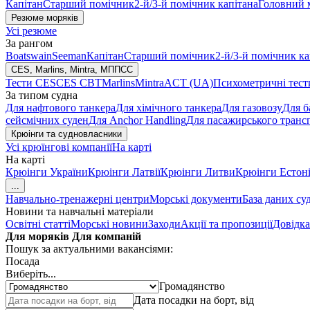
Капітан
Старший помічник
2-й/3-й помічник капітана
Головний 
Резюме моряків
Усі резюме
За рангом
Boatswain
Seeman
Капітан
Старший помічник
2-й/3-й помічник ка
CES, Marlins, Mintra, МППСС
Тести CES
CES CBT
Marlins
Mintra
ACT (UA)
Психометричні тест
За типом судна
Для нафтового танкера
Для хімічного танкера
Для газовозу
Для б
сейсмічних суден
Для Anchor Handling
Для пасажирського транс
Крюінги та судновласники
Усі крюїнгові компанії
На карті
На карті
Крюінги України
Крюінги Латвії
Крюінги Литви
Крюінги Естоні
...
Навчально-тренажерні центри
Морські документи
База даних су
Новини та навчальні матеріали
Освітні статті
Морські новини
Заходи
Акції та пропозиції
Довідка
Для моряків
Для компаній
Пошук за актуальними вакансіями:
Посада
Виберіть...
Громадянство
Дата посадки на борт, від