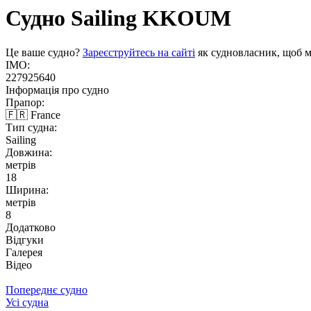
Судно Sailing
KKOUM
Це ваше судно?
Зареєструйтесь на сайті
як судновласник, щоб м
IMO:
227925640
Інформація про судно
Прапор:
🇫🇷 France
Тип судна:
Sailing
Довжина:
метрів
18
Ширина:
метрів
8
Додатково
Відгуки
Галерея
Відео
Попереднє судно
Усі судна