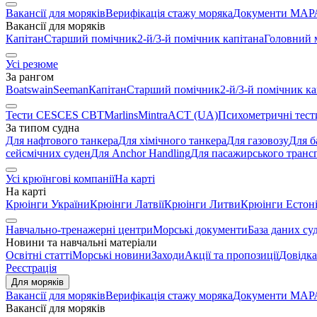
Вакансії для моряків
Верифікація стажу моряка
Документи МАРА
Вакансії для моряків
Капітан
Старший помічник
2-й/3-й помічник капітана
Головний 
Усі резюме
За рангом
Boatswain
Seeman
Капітан
Старший помічник
2-й/3-й помічник ка
Тести CES
CES CBT
Marlins
Mintra
ACT (UA)
Психометричні тест
За типом судна
Для нафтового танкера
Для хімічного танкера
Для газовозу
Для б
сейсмічних суден
Для Anchor Handling
Для пасажирського транс
Усі крюїнгові компанії
На карті
На карті
Крюінги України
Крюінги Латвії
Крюінги Литви
Крюінги Естоні
Навчально-тренажерні центри
Морські документи
База даних су
Новини та навчальні матеріали
Освітні статті
Морські новини
Заходи
Акції та пропозиції
Довідка
Реєстрація
Для моряків
Вакансії для моряків
Верифікація стажу моряка
Документи МАРА
Вакансії для моряків