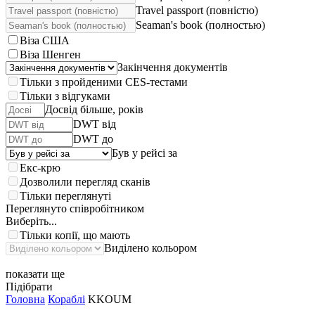
Travel passport (повністю)
Seaman's book (полностью)
Віза США
Віза Шенген
Закінчення документів
Тільки з пройденими CES-тестами
Тільки з відгуками
Досвід більше, років
DWT від
DWT до
Був у рейсі за
Екс-крю
Дозволили перегляд сканів
Тільки переглянуті
Переглянуто співробітником
Виберіть...
Тільки копії, що мають
Виділено кольором
показати ще
Підібрати
Головна
Кораблі
KKOUM