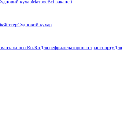
удновий кухар
Матрос
Всі вакансії
ік
Фіттер
Судновий кухар
 вантажного Ro-Ro
Для рефрижераторного транспорту
Для