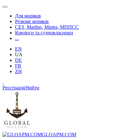
Для моряків
Резюме моряків
CES, Marlins, Mintra, МППСС
Крюінги та судновласники
...
EN
UA
DE
FR
ZH
Реєстрація
Увійти
GLOAPM.COM