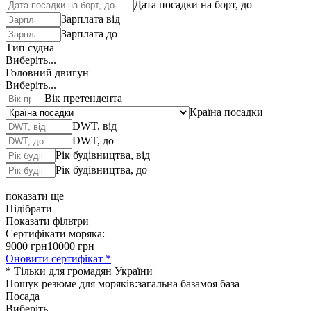
Дата посадки на борт, до
Зарплата від
Зарплата до
Тип судна
Виберіть...
Головний двигун
Виберіть...
Вік претендента
Країна посадки
DWT, від
DWT, до
Рік будівництва, від
Рік будівництва, до
показати ще
Підібрати
Показати фільтри
Сертифікати моряка:
9000 грн
10000 грн
Оновити сертифікат *
* Тільки для громадян України
Пошук резюме для моряків:
загальна база
моя база
Посада
Виберіть...