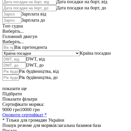
Дата посадки на борт, від
Дата посадки на борт, до
Зарплата від
Зарплата до
Тип судна
Виберіть...
Головний двигун
Виберіть...
Вік претендента
Країна посадки
DWT, від
DWT, до
Рік будівництва, від
Рік будівництва, до
показати ще
Підібрати
Показати фільтри
Сертифікати моряка:
9000 грн
10000 грн
Оновити сертифікат *
* Тільки для громадян України
Пошук резюме для моряків:
загальна база
моя база
Посада