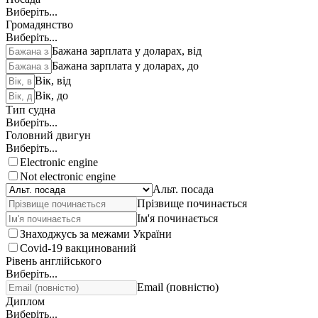
Виберіть...
Громадянство
Виберіть...
Бажана зарплата у доларах, від
Бажана зарплата у доларах, до
Вік, від
Вік, до
Тип судна
Виберіть...
Головний двигун
Виберіть...
Electronic engine
Not electronic engine
Альт. посада
Прізвище починається
Ім'я починається
Знаходжусь за межами України
Covid-19 вакцинований
Рівень англійського
Виберіть...
Email (повністю)
Диплом
Виберіть...