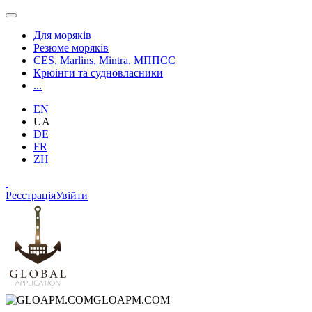
Для моряків
Резюме моряків
CES, Marlins, Mintra, МППСС
Крюінги та судновласники
...
EN
UA
DE
FR
ZH
Реєстрація
Увійти
GLOAPM.COM