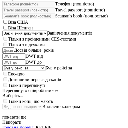
Телефон (повністю)
Travel passport (повністю)
Seaman's book (полностью)
Віза США
Віза Шенген
Закінчення документів
Тільки з пройденими CES-тестами
Тільки з відгуками
Досвід більше, років
DWT від
DWT до
Був у рейсі за
Екс-крю
Дозволили перегляд сканів
Тільки переглянуті
Переглянуто співробітником
Виберіть...
Тільки копії, що мають
Виділено кольором
показати ще
Підібрати
Головна
Кораблі
KELPIE