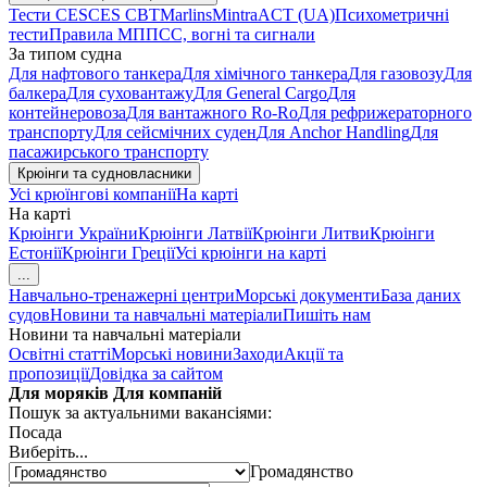
Тести CES
CES CBT
Marlins
Mintra
ACT (UA)
Психометричні
тести
Правила МППСС, вогні та сигнали
За типом судна
Для нафтового танкера
Для хімічного танкера
Для газовозу
Для
балкера
Для суховантажу
Для General Cargo
Для
контейнеровоза
Для вантажного Ro-Ro
Для рефрижераторного
транспорту
Для сейсмічних суден
Для Anchor Handling
Для
пасажирського транспорту
Крюінги та судновласники
Усі крюїнгові компанії
На карті
На карті
Крюінги України
Крюінги Латвії
Крюінги Литви
Крюінги
Естонії
Крюінги Греції
Усі крюінги на карті
...
Навчально-тренажерні центри
Морські документи
База даних
судов
Новини та навчальні матеріали
Пишіть нам
Новини та навчальні матеріали
Освітні статті
Морські новини
Заходи
Акції та
пропозиції
Довідка за сайтом
Для моряків
Для компаній
Пошук за актуальними вакансіями:
Посада
Виберіть...
Громадянство