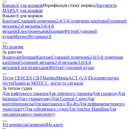
Вакансії для моряків
Верифікація стажу моряка
Документи
МАРАД для моряків
Вакансії для моряків
Капітан
Старший помічник
2-й/3-й помічник капітана
Головний
механік
2-й механік
3-й/4-й
механік
Електромеханік
Боцман
Фіттер
Судновий
кухар
Матрос
Всі вакансії
Усі резюме
За рангом
Boatswain
Seeman
Капітан
Старший помічник
2-й/3-й помічник
капітана
Головний механік
2-й механік
3-й/4-й
механік
Електромеханік
Фіттер
Судновий кухар
Тести CES
CES CBT
Marlins
Mintra
ACT (UA)
Психометричні
тести
Правила МППСС, вогні та сигнали
За типом судна
Для нафтового танкера
Для хімічного танкера
Для газовозу
Для
балкера
Для суховантажу
Для General Cargo
Для
контейнеровоза
Для вантажного Ro-Ro
Для рефрижераторного
транспорту
Для сейсмічних суден
Для Anchor Handling
Для
пасажирського транспорту
Усі крюїнгові компанії
На карті