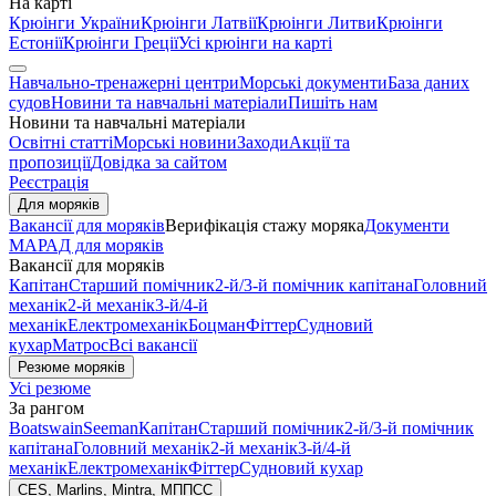
На карті
Крюінги України
Крюінги Латвії
Крюінги Литви
Крюінги
Естонії
Крюінги Греції
Усі крюінги на карті
Навчально-тренажерні центри
Морські документи
База даних
судов
Новини та навчальні матеріали
Пишіть нам
Новини та навчальні матеріали
Освітні статті
Морські новини
Заходи
Акції та
пропозиції
Довідка за сайтом
Реєстрація
Для моряків
Вакансії для моряків
Верифікація стажу моряка
Документи
МАРАД для моряків
Вакансії для моряків
Капітан
Старший помічник
2-й/3-й помічник капітана
Головний
механік
2-й механік
3-й/4-й
механік
Електромеханік
Боцман
Фіттер
Судновий
кухар
Матрос
Всі вакансії
Резюме моряків
Усі резюме
За рангом
Boatswain
Seeman
Капітан
Старший помічник
2-й/3-й помічник
капітана
Головний механік
2-й механік
3-й/4-й
механік
Електромеханік
Фіттер
Судновий кухар
CES, Marlins, Mintra, МППСС