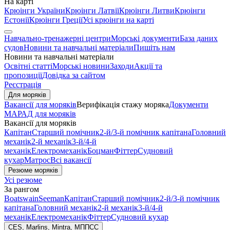
На карті
Крюінги України
Крюінги Латвії
Крюінги Литви
Крюінги
Естонії
Крюінги Греції
Усі крюінги на карті
Навчально-тренажерні центри
Морські документи
База даних
судов
Новини та навчальні матеріали
Пишіть нам
Новини та навчальні матеріали
Освітні статті
Морські новини
Заходи
Акції та
пропозиції
Довідка за сайтом
Реєстрація
Для моряків
Вакансії для моряків
Верифікація стажу моряка
Документи
МАРАД для моряків
Вакансії для моряків
Капітан
Старший помічник
2-й/3-й помічник капітана
Головний
механік
2-й механік
3-й/4-й
механік
Електромеханік
Боцман
Фіттер
Судновий
кухар
Матрос
Всі вакансії
Резюме моряків
Усі резюме
За рангом
Boatswain
Seeman
Капітан
Старший помічник
2-й/3-й помічник
капітана
Головний механік
2-й механік
3-й/4-й
механік
Електромеханік
Фіттер
Судновий кухар
CES, Marlins, Mintra, МППСС