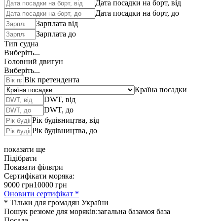
Дата посадки на борт, від
Дата посадки на борт, до
Зарплата від
Зарплата до
Тип судна
Виберіть...
Головний двигун
Виберіть...
Вік претендента
Країна посадки
DWT, від
DWT, до
Рік будівництва, від
Рік будівництва, до
показати ще
Підібрати
Показати фільтри
Сертифікати моряка:
9000 грн
10000 грн
Оновити сертифікат *
* Тільки для громадян України
Пошук резюме для моряків:
загальна база
моя база
Посада