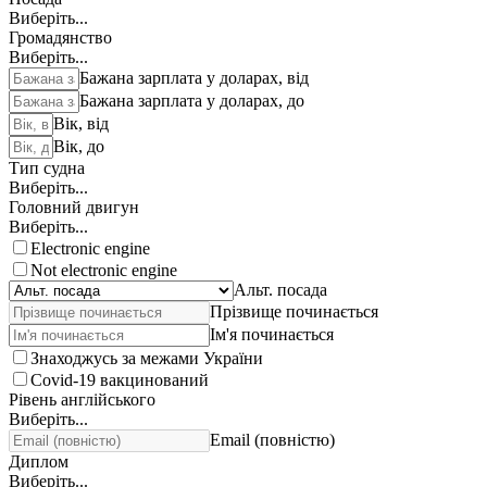
Виберіть...
Громадянство
Виберіть...
Бажана зарплата у доларах, від
Бажана зарплата у доларах, до
Вік, від
Вік, до
Тип судна
Виберіть...
Головний двигун
Виберіть...
Electronic engine
Not electronic engine
Альт. посада
Прізвище починається
Ім'я починається
Знаходжусь за межами України
Covid-19 вакцинований
Рівень англійського
Виберіть...
Email (повністю)
Диплом
Виберіть...