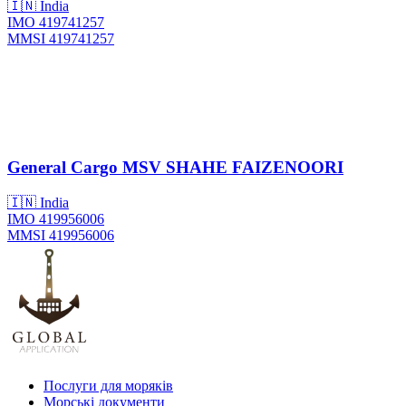
🇮🇳 India
IMO 419741257
MMSI 419741257
General Cargo
MSV SHAHE FAIZENOORI
🇮🇳 India
IMO 419956006
MMSI 419956006
Послуги для моряків
Морські документи