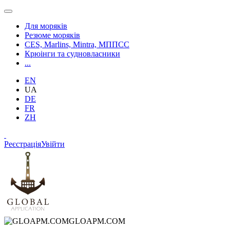
Для моряків
Резюме моряків
CES, Marlins, Mintra, МППСС
Крюінги та судновласники
...
EN
UA
DE
FR
ZH
Реєстрація
Увійти
GLOAPM.COM