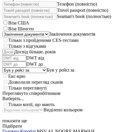
Телефон (повністю)
Travel passport (повністю)
Seaman's book (полностью)
Віза США
Віза Шенген
Закінчення документів
Тільки з пройденими CES-тестами
Тільки з відгуками
Досвід більше, років
DWT від
DWT до
Був у рейсі за
Екс-крю
Дозволили перегляд сканів
Тільки переглянуті
Переглянуто співробітником
Виберіть...
Тільки копії, що мають
Виділено кольором
показати ще
Підібрати
Головна
Кораблі
MSV.AL NOORE MARWAH