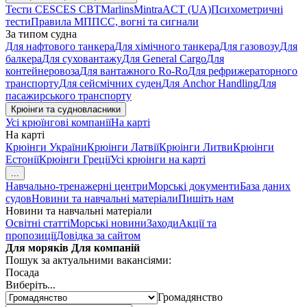
Тести CES
CES CBT
Marlins
Mintra
ACT (UA)
Психометричні
тести
Правила МППСС, вогні та сигнали
За типом судна
Для нафтового танкера
Для хімічного танкера
Для газовозу
Для
балкера
Для суховантажу
Для General Cargo
Для
контейнеровоза
Для вантажного Ro-Ro
Для рефрижераторного
транспорту
Для сейсмічних суден
Для Anchor Handling
Для
пасажирського транспорту
Крюінги та судновласники
Усі крюїнгові компанії
На карті
На карті
Крюінги України
Крюінги Латвії
Крюінги Литви
Крюінги
Естонії
Крюінги Греції
Усі крюінги на карті
...
Навчально-тренажерні центри
Морські документи
База даних
судов
Новини та навчальні матеріали
Пишіть нам
Новини та навчальні матеріали
Освітні статті
Морські новини
Заходи
Акції та
пропозиції
Довідка за сайтом
Для моряків
Для компаній
Пошук за актуальними вакансіями:
Посада
Виберіть...
Громадянство