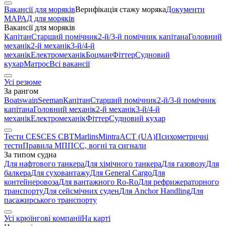
Вакансії для моряків
Верифікація стажу моряка
Документи
МАРАД для моряків
Вакансії для моряків
Капітан
Старший помічник
2-й/3-й помічник капітана
Головний
механік
2-й механік
3-й/4-й
механік
Електромеханік
Боцман
Фіттер
Судновий
кухар
Матрос
Всі вакансії
Усі резюме
За рангом
Boatswain
Seeman
Капітан
Старший помічник
2-й/3-й помічник
капітана
Головний механік
2-й механік
3-й/4-й
механік
Електромеханік
Фіттер
Судновий кухар
Тести CES
CES CBT
Marlins
Mintra
ACT (UA)
Психометричні
тести
Правила МППСС, вогні та сигнали
За типом судна
Для нафтового танкера
Для хімічного танкера
Для газовозу
Для
балкера
Для суховантажу
Для General Cargo
Для
контейнеровоза
Для вантажного Ro-Ro
Для рефрижераторного
транспорту
Для сейсмічних суден
Для Anchor Handling
Для
пасажирського транспорту
Усі крюїнгові компанії
На карті