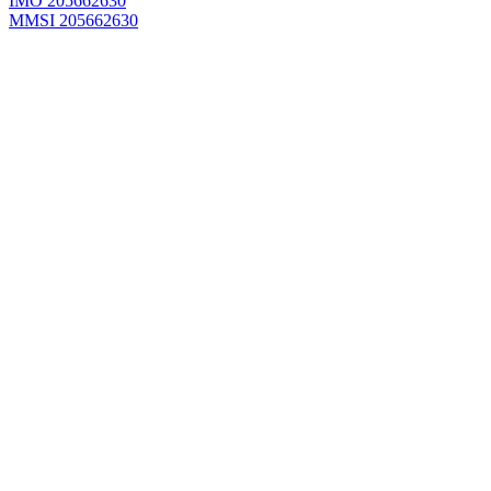
IMO 205662630
MMSI 205662630