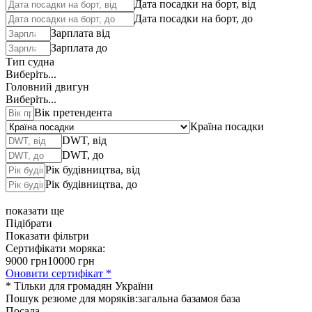
Дата посадки на борт, від
Дата посадки на борт, до
Зарплата від
Зарплата до
Тип судна
Виберіть...
Головний двигун
Виберіть...
Вік претендента
Країна посадки
DWT, від
DWT, до
Рік будівництва, від
Рік будівництва, до
показати ще
Підібрати
Показати фільтри
Сертифікати моряка:
9000 грн
10000 грн
Оновити сертифікат *
* Тільки для громадян України
Пошук резюме для моряків:
загальна база
моя база
Посада