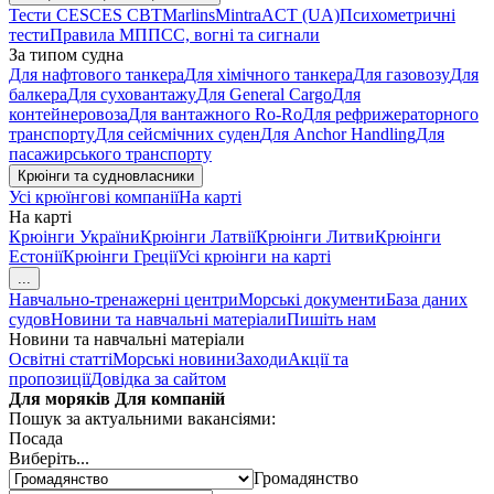
Тести CES
CES CBT
Marlins
Mintra
ACT (UA)
Психометричні
тести
Правила МППСС, вогні та сигнали
За типом судна
Для нафтового танкера
Для хімічного танкера
Для газовозу
Для
балкера
Для суховантажу
Для General Cargo
Для
контейнеровоза
Для вантажного Ro-Ro
Для рефрижераторного
транспорту
Для сейсмічних суден
Для Anchor Handling
Для
пасажирського транспорту
Крюінги та судновласники
Усі крюїнгові компанії
На карті
На карті
Крюінги України
Крюінги Латвії
Крюінги Литви
Крюінги
Естонії
Крюінги Греції
Усі крюінги на карті
...
Навчально-тренажерні центри
Морські документи
База даних
судов
Новини та навчальні матеріали
Пишіть нам
Новини та навчальні матеріали
Освітні статті
Морські новини
Заходи
Акції та
пропозиції
Довідка за сайтом
Для моряків
Для компаній
Пошук за актуальними вакансіями:
Посада
Виберіть...
Громадянство