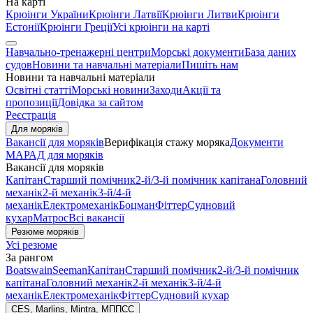
На карті
Крюінги України
Крюінги Латвії
Крюінги Литви
Крюінги
Естонії
Крюінги Греції
Усі крюінги на карті
Навчально-тренажерні центри
Морські документи
База даних
судов
Новини та навчальні матеріали
Пишіть нам
Новини та навчальні матеріали
Освітні статті
Морські новини
Заходи
Акції та
пропозиції
Довідка за сайтом
Реєстрація
Для моряків
Вакансії для моряків
Верифікація стажу моряка
Документи
МАРАД для моряків
Вакансії для моряків
Капітан
Старший помічник
2-й/3-й помічник капітана
Головний
механік
2-й механік
3-й/4-й
механік
Електромеханік
Боцман
Фіттер
Судновий
кухар
Матрос
Всі вакансії
Резюме моряків
Усі резюме
За рангом
Boatswain
Seeman
Капітан
Старший помічник
2-й/3-й помічник
капітана
Головний механік
2-й механік
3-й/4-й
механік
Електромеханік
Фіттер
Судновий кухар
CES, Marlins, Mintra, МППСС