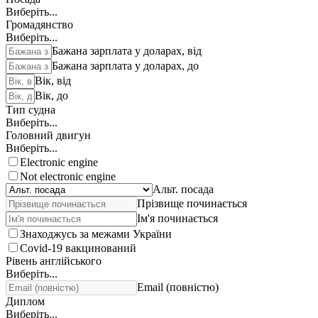
Виберіть...
Громадянство
Виберіть...
Бажана зарплата у доларах, від
Бажана зарплата у доларах, до
Вік, від
Вік, до
Тип судна
Виберіть...
Головний двигун
Виберіть...
Electronic engine
Not electronic engine
Альт. посада
Прізвище починається
Ім'я починається
Знаходжусь за межами України
Covid-19 вакцинований
Рівень англійського
Виберіть...
Email (повністю)
Диплом
Виберіть...