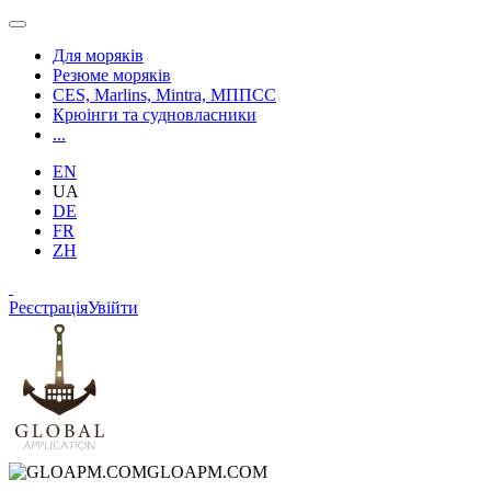
Для моряків
Резюме моряків
CES, Marlins, Mintra, МППСС
Крюінги та судновласники
...
EN
UA
DE
FR
ZH
Реєстрація
Увійти
GLOAPM.COM