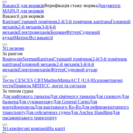
Вакансії для моряків
Верифікація стажу моряка
Документи
МАРАД для моряків
Вакансії для моряків
Капітан
Старший помічник
2-й/3-й помічник капітана
Головний
механік
2-й механік
3-й/4-й
механік
Електромеханік
Боцман
Фіттер
Судновий
кухар
Матрос
Всі вакансії
Усі резюме
За рангом
Boatswain
Seeman
Капітан
Старший помічник
2-й/3-й помічник
капітана
Головний механік
2-й механік
3-й/4-й
механік
Електромеханік
Фіттер
Судновий кухар
Тести CES
CES CBT
Marlins
Mintra
ACT (UA)
Психометричні
тести
Правила МППСС, вогні та сигнали
За типом судна
Для нафтового танкера
Для хімічного танкера
Для газовозу
Для
балкера
Для суховантажу
Для General Cargo
Для
контейнеровоза
Для вантажного Ro-Ro
Для рефрижераторного
транспорту
Для сейсмічних суден
Для Anchor Handling
Для
пасажирського транспорту
Усі крюїнгові компанії
На карті