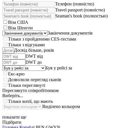
Телефон (повністю)
Travel passport (повністю)
Seaman's book (полностью)
Віза США
Віза Шенген
Закінчення документів
Тільки з пройденими CES-тестами
Тільки з відгуками
Досвід більше, років
DWT від
DWT до
Був у рейсі за
Екс-крю
Дозволили перегляд сканів
Тільки переглянуті
Переглянуто співробітником
Виберіть...
Тільки копії, що мають
Виділено кольором
показати ще
Підібрати
Головна
Кораблі
PEN GWYN