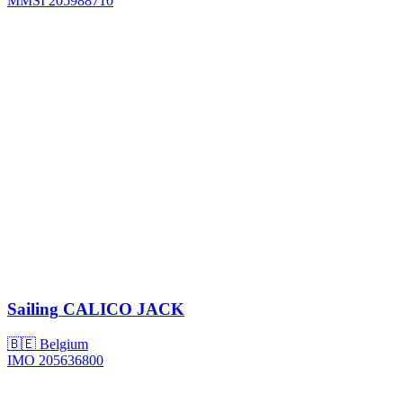
MMSI 205988710
Sailing
CALICO JACK
🇧🇪 Belgium
IMO 205636800