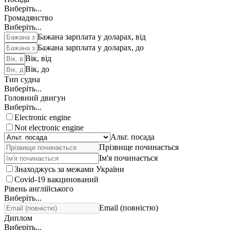
Виберіть...
Громадянство
Виберіть...
Бажана зарплата у доларах, від
Бажана зарплата у доларах, до
Вік, від
Вік, до
Тип судна
Виберіть...
Головний двигун
Виберіть...
Electronic engine
Not electronic engine
Альт. посада
Прізвище починається
Ім'я починається
Знаходжусь за межами України
Covid-19 вакцинований
Рівень англійського
Виберіть...
Email (повністю)
Диплом
Виберіть...