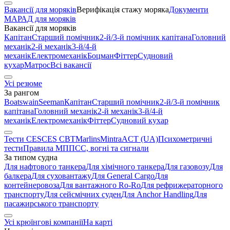
Вакансії для моряків
Верифікація стажу моряка
Документи
МАРАД для моряків
Вакансії для моряків
Капітан
Старший помічник
2-й/3-й помічник капітана
Головний
механік
2-й механік
3-й/4-й
механік
Електромеханік
Боцман
Фіттер
Судновий
кухар
Матрос
Всі вакансії
Усі резюме
За рангом
Boatswain
Seeman
Капітан
Старший помічник
2-й/3-й помічник
капітана
Головний механік
2-й механік
3-й/4-й
механік
Електромеханік
Фіттер
Судновий кухар
Тести CES
CES CBT
Marlins
Mintra
ACT (UA)
Психометричні
тести
Правила МППСС, вогні та сигнали
За типом судна
Для нафтового танкера
Для хімічного танкера
Для газовозу
Для
балкера
Для суховантажу
Для General Cargo
Для
контейнеровоза
Для вантажного Ro-Ro
Для рефрижераторного
транспорту
Для сейсмічних суден
Для Anchor Handling
Для
пасажирського транспорту
Усі крюїнгові компанії
На карті