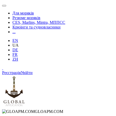
Для моряків
Резюме моряків
CES, Marlins, Mintra, МППСС
Крюінги та судновласники
...
EN
UA
DE
FR
ZH
Реєстрація
Увійти
GLOAPM.COM