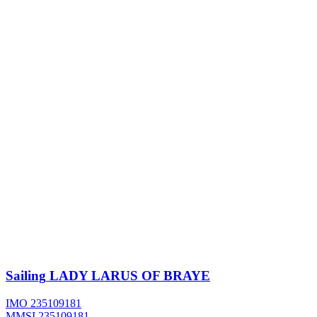
Sailing
LADY LARUS OF BRAYE
IMO 235109181
MMSI 235109181