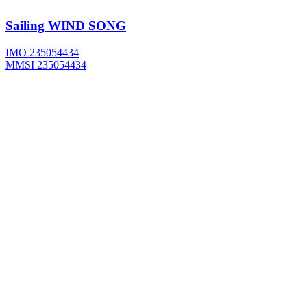
Sailing
WIND SONG
IMO 235054434
MMSI 235054434