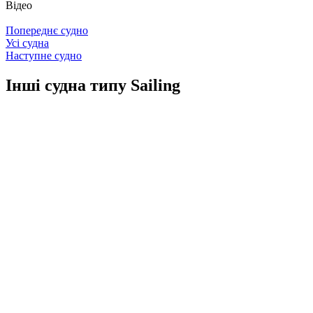
Відео
Попереднє судно
Усі судна
Наступне судно
Інші судна типу Sailing