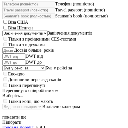
Телефон (повністю)
Travel passport (повністю)
Seaman's book (полностью)
Віза США
Віза Шенген
Закінчення документів
Тільки з пройденими CES-тестами
Тільки з відгуками
Досвід більше, років
DWT від
DWT до
Був у рейсі за
Екс-крю
Дозволили перегляд сканів
Тільки переглянуті
Переглянуто співробітником
Виберіть...
Тільки копії, що мають
Виділено кольором
показати ще
Підібрати
Головна
Кораблі
JOLI