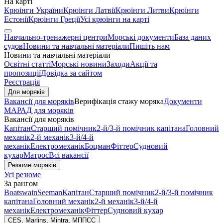
На карті
Крюінги України
Крюінги Латвії
Крюінги Литви
Крюінги
Естонії
Крюінги Греції
Усі крюінги на карті
Навчально-тренажерні центри
Морські документи
База даних
судов
Новини та навчальні матеріали
Пишіть нам
Новини та навчальні матеріали
Освітні статті
Морські новини
Заходи
Акції та
пропозиції
Довідка за сайтом
Реєстрація
Для моряків
Вакансії для моряків
Верифікація стажу моряка
Документи
МАРАД для моряків
Вакансії для моряків
Капітан
Старший помічник
2-й/3-й помічник капітана
Головний
механік
2-й механік
3-й/4-й
механік
Електромеханік
Боцман
Фіттер
Судновий
кухар
Матрос
Всі вакансії
Резюме моряків
Усі резюме
За рангом
Boatswain
Seeman
Капітан
Старший помічник
2-й/3-й помічник
капітана
Головний механік
2-й механік
3-й/4-й
механік
Електромеханік
Фіттер
Судновий кухар
CES, Marlins, Mintra, МППСС