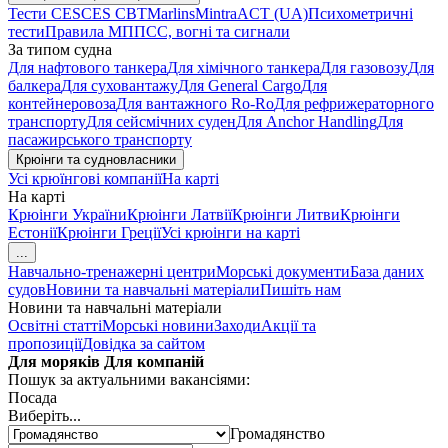
Тести CES
CES CBT
Marlins
Mintra
ACT (UA)
Психометричні
тести
Правила МППСС, вогні та сигнали
За типом судна
Для нафтового танкера
Для хімічного танкера
Для газовозу
Для
балкера
Для суховантажу
Для General Cargo
Для
контейнеровоза
Для вантажного Ro-Ro
Для рефрижераторного
транспорту
Для сейсмічних суден
Для Anchor Handling
Для
пасажирського транспорту
Крюінги та судновласники
Усі крюїнгові компанії
На карті
На карті
Крюінги України
Крюінги Латвії
Крюінги Литви
Крюінги
Естонії
Крюінги Греції
Усі крюінги на карті
...
Навчально-тренажерні центри
Морські документи
База даних
судов
Новини та навчальні матеріали
Пишіть нам
Новини та навчальні матеріали
Освітні статті
Морські новини
Заходи
Акції та
пропозиції
Довідка за сайтом
Для моряків
Для компаній
Пошук за актуальними вакансіями:
Посада
Виберіть...
Громадянство