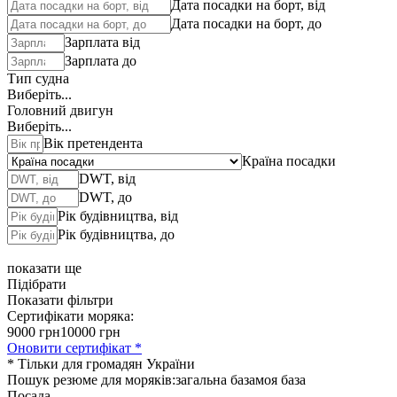
Дата посадки на борт, від
Дата посадки на борт, до
Зарплата від
Зарплата до
Тип судна
Виберіть...
Головний двигун
Виберіть...
Вік претендента
Країна посадки
DWT, від
DWT, до
Рік будівництва, від
Рік будівництва, до
показати ще
Підібрати
Показати фільтри
Сертифікати моряка:
9000 грн
10000 грн
Оновити сертифікат *
* Тільки для громадян України
Пошук резюме для моряків:
загальна база
моя база
Посада