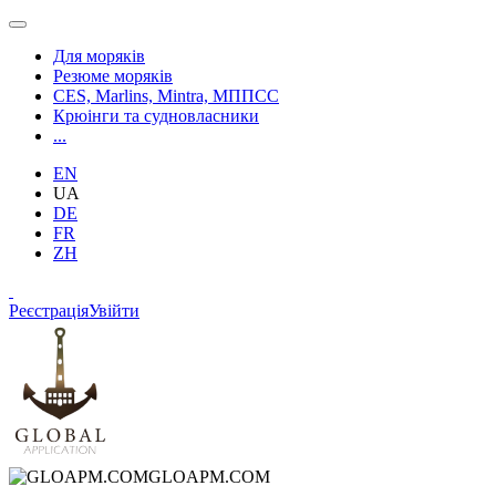
Для моряків
Резюме моряків
CES, Marlins, Mintra, МППСС
Крюінги та судновласники
...
EN
UA
DE
FR
ZH
Реєстрація
Увійти
GLOAPM.COM