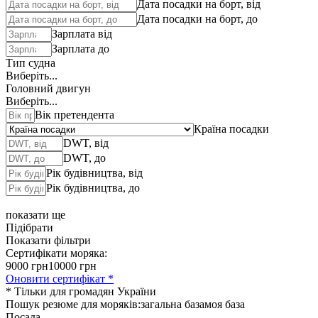
Дата посадки на борт, від
Дата посадки на борт, до
Зарплата від
Зарплата до
Тип судна
Виберіть...
Головний двигун
Виберіть...
Вік претендента
Країна посадки
DWT, від
DWT, до
Рік будівництва, від
Рік будівництва, до
показати ще
Підібрати
Показати фільтри
Сертифікати моряка:
9000 грн
10000 грн
Оновити сертифікат *
* Тільки для громадян України
Пошук резюме для моряків:
загальна база
моя база
Посада