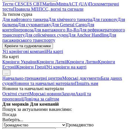
Тести CES
CES CBT
Marlins
Mintra
ACT (UA)
Психометричні
тести
Правила МППСС, вогні та сигнали
За типом судна
Для нафтового танкера
Для хімічного танкера
Для газовозу
Для
балкера
Для суховантажу
Для General Cargo
Для
контейнеровоза
Для вантажного Ro-Ro
Для рефрижераторного
транспорту
Для сейсмічних суден
Для Anchor Handling
Для
пасажирського транспорту
Крюінги та судновласники
Усі крюїнгові компанії
На карті
На карті
Крюінги України
Крюінги Латвії
Крюінги Литви
Крюінги
Естонії
Крюінги Греції
Усі крюінги на карті
...
Навчально-тренажерні центри
Морські документи
База даних
судов
Новини та навчальні матеріали
Пишіть нам
Новини та навчальні матеріали
Освітні статті
Морські новини
Заходи
Акції та
пропозиції
Довідка за сайтом
Для моряків
Для компаній
Пошук за актуальними вакансіями:
Посада
Виберіть...
Громадянство