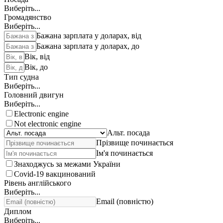
Виберіть...
Громадянство
Виберіть...
Бажана зарплата у доларах, від
Бажана зарплата у доларах, до
Вік, від
Вік, до
Тип судна
Виберіть...
Головний двигун
Виберіть...
Electronic engine
Not electronic engine
Альт. посада
Прізвище починається
Ім'я починається
Знаходжусь за межами України
Covid-19 вакцинований
Рівень англійського
Виберіть...
Email (повністю)
Диплом
Виберіть...