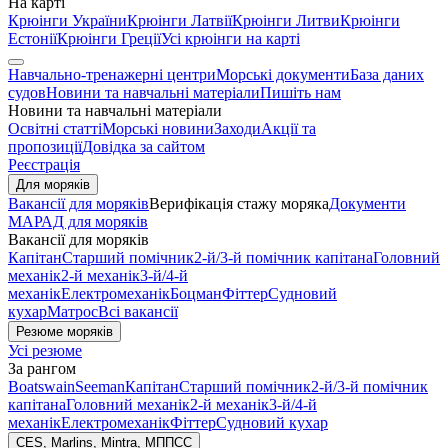
На карті
Крюінги України
Крюінги Латвії
Крюінги Литви
Крюінги
Естонії
Крюінги Греції
Усі крюінги на карті
Навчально-тренажерні центри
Морські документи
База даних
судов
Новини та навчальні матеріали
Пишіть нам
Новини та навчальні матеріали
Освітні статті
Морські новини
Заходи
Акції та
пропозиції
Довідка за сайтом
Реєстрація
Для моряків
Вакансії для моряків
Верифікація стажу моряка
Документи
МАРАД для моряків
Вакансії для моряків
Капітан
Старший помічник
2-й/3-й помічник капітана
Головний
механік
2-й механік
3-й/4-й
механік
Електромеханік
Боцман
Фіттер
Судновий
кухар
Матрос
Всі вакансії
Резюме моряків
Усі резюме
За рангом
Boatswain
Seeman
Капітан
Старший помічник
2-й/3-й помічник
капітана
Головний механік
2-й механік
3-й/4-й
механік
Електромеханік
Фіттер
Судновий кухар
CES, Marlins, Mintra, МППСС