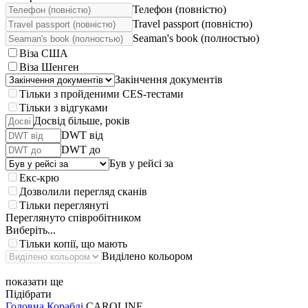
Телефон (повністю)
Travel passport (повністю)
Seaman's book (полностью)
Віза США
Віза Шенген
Закінчення документів
Тільки з пройденими CES-тестами
Тільки з відгуками
Досвід більше, років
DWT від
DWT до
Був у рейсі за
Екс-крю
Дозволили перегляд сканів
Тільки переглянуті
Переглянуто співробітником
Виберіть...
Тільки копії, що мають
Виділено кольором
показати ще
Підібрати
Головна
Кораблі
CAROLINE