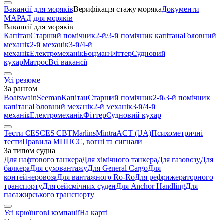
Вакансії для моряків
Верифікація стажу моряка
Документи
МАРАД для моряків
Вакансії для моряків
Капітан
Старший помічник
2-й/3-й помічник капітана
Головний
механік
2-й механік
3-й/4-й
механік
Електромеханік
Боцман
Фіттер
Судновий
кухар
Матрос
Всі вакансії
Усі резюме
За рангом
Boatswain
Seeman
Капітан
Старший помічник
2-й/3-й помічник
капітана
Головний механік
2-й механік
3-й/4-й
механік
Електромеханік
Фіттер
Судновий кухар
Тести CES
CES CBT
Marlins
Mintra
ACT (UA)
Психометричні
тести
Правила МППСС, вогні та сигнали
За типом судна
Для нафтового танкера
Для хімічного танкера
Для газовозу
Для
балкера
Для суховантажу
Для General Cargo
Для
контейнеровоза
Для вантажного Ro-Ro
Для рефрижераторного
транспорту
Для сейсмічних суден
Для Anchor Handling
Для
пасажирського транспорту
Усі крюїнгові компанії
На карті