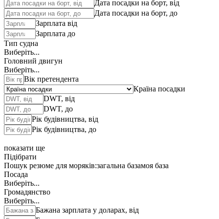
Дата посадки на борт, від
Дата посадки на борт, до
Зарплата від
Зарплата до
Тип судна
Виберіть...
Головний двигун
Виберіть...
Вік претендента
Країна посадки
DWT, від
DWT, до
Рік будівництва, від
Рік будівництва, до
показати ще
Підібрати
Пошук резюме для моряків:
загальна база
моя база
Посада
Виберіть...
Громадянство
Виберіть...
Бажана зарплата у доларах, від