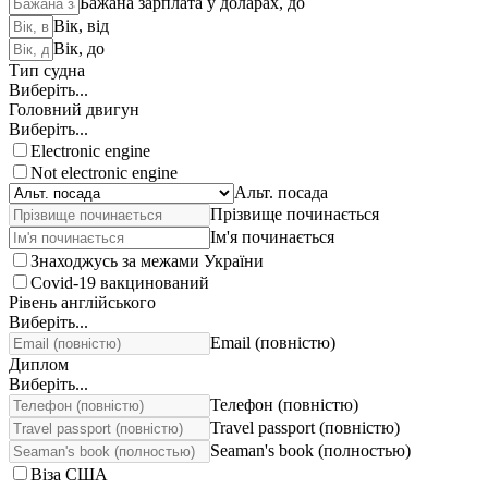
Бажана зарплата у доларах, до
Вік, від
Вік, до
Тип судна
Виберіть...
Головний двигун
Виберіть...
Electronic engine
Not electronic engine
Альт. посада
Прізвище починається
Ім'я починається
Знаходжусь за межами України
Covid-19 вакцинований
Рівень англійського
Виберіть...
Email (повністю)
Диплом
Виберіть...
Телефон (повністю)
Travel passport (повністю)
Seaman's book (полностью)
Віза США