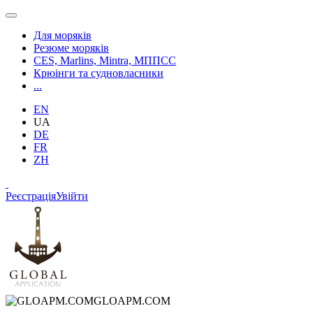
Для моряків
Резюме моряків
CES, Marlins, Mintra, МППСС
Крюінги та судновласники
...
EN
UA
DE
FR
ZH
Реєстрація
Увійти
GLOAPM.COM