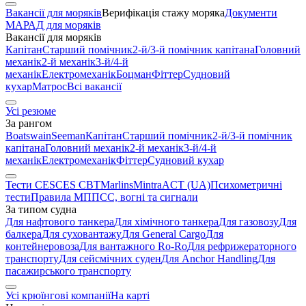
Вакансії для моряків
Верифікація стажу моряка
Документи
МАРАД для моряків
Вакансії для моряків
Капітан
Старший помічник
2-й/3-й помічник капітана
Головний
механік
2-й механік
3-й/4-й
механік
Електромеханік
Боцман
Фіттер
Судновий
кухар
Матрос
Всі вакансії
Усі резюме
За рангом
Boatswain
Seeman
Капітан
Старший помічник
2-й/3-й помічник
капітана
Головний механік
2-й механік
3-й/4-й
механік
Електромеханік
Фіттер
Судновий кухар
Тести CES
CES CBT
Marlins
Mintra
ACT (UA)
Психометричні
тести
Правила МППСС, вогні та сигнали
За типом судна
Для нафтового танкера
Для хімічного танкера
Для газовозу
Для
балкера
Для суховантажу
Для General Cargo
Для
контейнеровоза
Для вантажного Ro-Ro
Для рефрижераторного
транспорту
Для сейсмічних суден
Для Anchor Handling
Для
пасажирського транспорту
Усі крюїнгові компанії
На карті