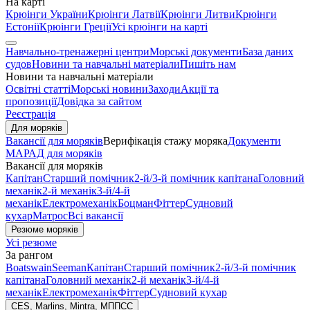
На карті
Крюінги України
Крюінги Латвії
Крюінги Литви
Крюінги
Естонії
Крюінги Греції
Усі крюінги на карті
Навчально-тренажерні центри
Морські документи
База даних
судов
Новини та навчальні матеріали
Пишіть нам
Новини та навчальні матеріали
Освітні статті
Морські новини
Заходи
Акції та
пропозиції
Довідка за сайтом
Реєстрація
Для моряків
Вакансії для моряків
Верифікація стажу моряка
Документи
МАРАД для моряків
Вакансії для моряків
Капітан
Старший помічник
2-й/3-й помічник капітана
Головний
механік
2-й механік
3-й/4-й
механік
Електромеханік
Боцман
Фіттер
Судновий
кухар
Матрос
Всі вакансії
Резюме моряків
Усі резюме
За рангом
Boatswain
Seeman
Капітан
Старший помічник
2-й/3-й помічник
капітана
Головний механік
2-й механік
3-й/4-й
механік
Електромеханік
Фіттер
Судновий кухар
CES, Marlins, Mintra, МППСС