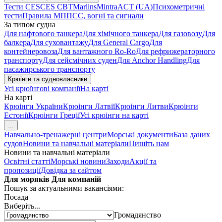
Тести CES
CES CBT
Marlins
Mintra
ACT (UA)
Психометричні
тести
Правила МППСС, вогні та сигнали
За типом судна
Для нафтового танкера
Для хімічного танкера
Для газовозу
Для
балкера
Для суховантажу
Для General Cargo
Для
контейнеровоза
Для вантажного Ro-Ro
Для рефрижераторного
транспорту
Для сейсмічних суден
Для Anchor Handling
Для
пасажирського транспорту
Крюінги та судновласники
Усі крюїнгові компанії
На карті
На карті
Крюінги України
Крюінги Латвії
Крюінги Литви
Крюінги
Естонії
Крюінги Греції
Усі крюінги на карті
...
Навчально-тренажерні центри
Морські документи
База даних
судов
Новини та навчальні матеріали
Пишіть нам
Новини та навчальні матеріали
Освітні статті
Морські новини
Заходи
Акції та
пропозиції
Довідка за сайтом
Для моряків
Для компаній
Пошук за актуальними вакансіями:
Посада
Виберіть...
Громадянство