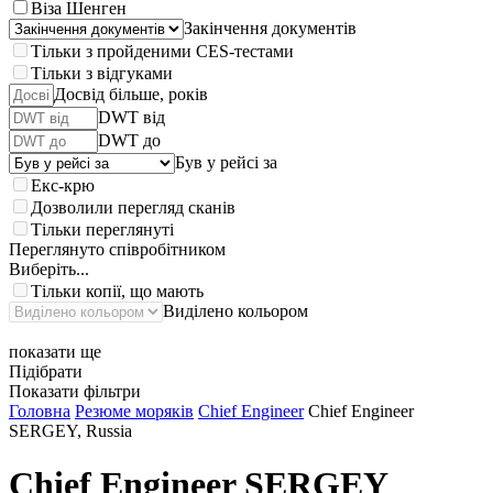
Віза Шенген
Закінчення документів
Тільки з пройденими CES-тестами
Тільки з відгуками
Досвід більше, років
DWT від
DWT до
Був у рейсі за
Екс-крю
Дозволили перегляд сканів
Тільки переглянуті
Переглянуто співробітником
Виберіть...
Тільки копії, що мають
Виділено кольором
показати ще
Підібрати
Показати фільтри
Головна
Резюме моряків
Chief Engineer
Chief Engineer
SERGEY, Russia
Chief Engineer
SERGEY