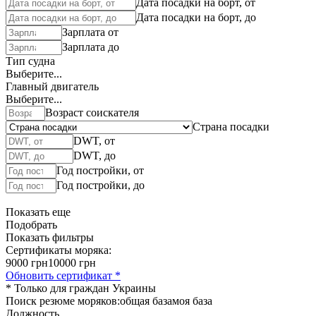
Дата посадки на борт, от
Дата посадки на борт, до
Зарплата от
Зарплата до
Тип судна
Выберите...
Главный двигатель
Выберите...
Возраст соискателя
Страна посадки
DWT, от
DWT, до
Год постройки, от
Год постройки, до
Показать еще
Подобрать
Показать фильтры
Сертификаты моряка:
9000 грн
10000 грн
Обновить сертификат *
* Только для граждан Украины
Поиск резюме моряков:
общая база
моя база
Должность