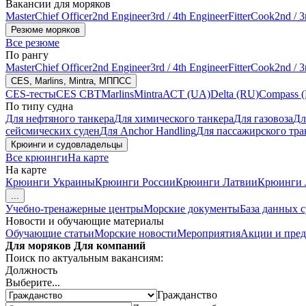
Вакансии для моряков
Master
Chief Officer
2nd Engineer
3rd / 4th Engineer
Fitter
Cook
2nd / 3
Резюме моряков
Все резюме
По рангу
Master
Chief Officer
2nd Engineer
3rd / 4th Engineer
Fitter
Cook
2nd / 3
CES, Marlins, Mintra, МППСС
CES-тесты
CES CBT
Marlins
Mintra
АСТ (UA)
Delta (RU)
Compass 
По типу судна
Для нефтяного танкера
Для химического танкера
Для газовоза
Дл
сейсмических суден
Для Anchor Handling
Для пассажирского тра
Крюинги и судовладельцы
Все крюинги
На карте
На карте
Крюинги Украины
Крюинги России
Крюинги Латвии
Крюинги 
...
Учебно-тренажерные центры
Морские документы
База данных 
Новости и обучающие материалы
Обучающие статьи
Морские новости
Мероприятия
Акции и пре
Для моряков
Для компаний
Поиск по актуальным вакансиям:
Должность
Выберите...
Гражданство