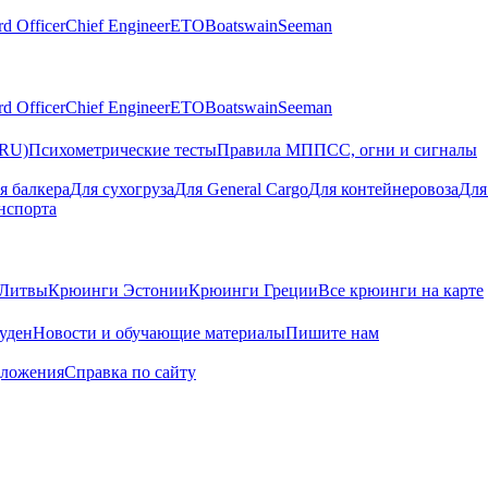
rd Officer
Chief Engineer
ETO
Boatswain
Seeman
rd Officer
Chief Engineer
ETO
Boatswain
Seeman
(RU)
Психометрические тесты
Правила МППСС, огни и сигналы
я балкера
Для сухогруза
Для General Cargo
Для контейнеровоза
Для
нспорта
Литвы
Крюинги Эстонии
Крюинги Греции
Все крюинги на карте
суден
Новости и обучающие материалы
Пишите нам
дложения
Справка по сайту