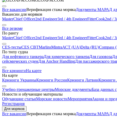
GLOAPM.COM
Все вакансии
Верификация стажа моряка
Документы МАРАД дл
Вакансии для моряков
Master
Chief Officer
2nd Engineer
3rd / 4th Engineer
Fitter
Cook
2nd / 3
Все резюме
По рангу
Master
Chief Officer
2nd Engineer
3rd / 4th Engineer
Fitter
Cook
2nd / 3
CES-тесты
CES CBT
Marlins
Mintra
АСТ (UA)
Delta (RU)
Compass 
По типу судна
Для нефтяного танкера
Для химического танкера
Для газовоза
Дл
сейсмических суден
Для Anchor Handling
Для пассажирского тра
Все крюинги
На карте
На карте
Крюинги Украины
Крюинги России
Крюинги Латвии
Крюинги 
Учебно-тренажерные центры
Морские документы
База данных 
Новости и обучающие материалы
Обучающие статьи
Морские новости
Мероприятия
Акции и пре
Регистрация
Для моряков
Все вакансии
Верификация стажа моряка
Документы МАРАД дл