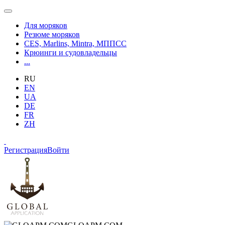
Для моряков
Резюме моряков
CES, Marlins, Mintra, МППСС
Крюинги и судовладельцы
...
RU
EN
UA
DE
FR
ZH
Регистрация
Войти