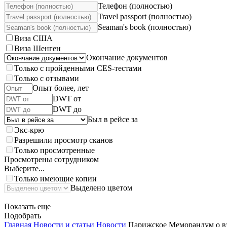
Телефон (полностью)
Travel passport (полностью)
Seaman's book (полностью)
Виза США
Виза Шенген
Окончание документов
Только с пройденными CES-тестами
Только с отзывами
Опыт более, лет
DWT от
DWT до
Был в рейсе за
Экс-крю
Разрешили просмотр сканов
Только просмотренные
Просмотрены сотрудником
Выберите...
Только имеющие копии
Выделено цветом
Показать еще
Подобрать
Главная
Новости и статьи
Новости
Парижское Меморандум о в