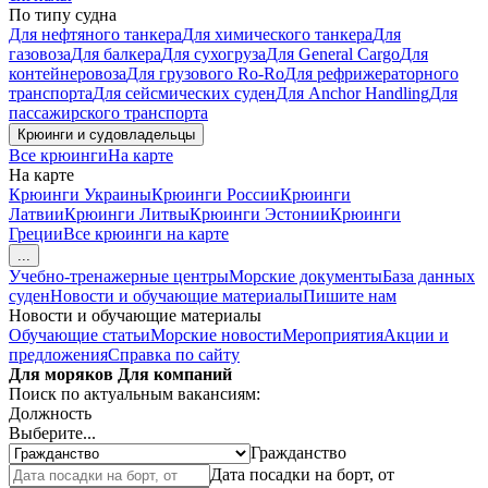
По типу судна
Для нефтяного танкера
Для химического танкера
Для
газовоза
Для балкера
Для сухогруза
Для General Cargo
Для
контейнеровоза
Для грузового Ro-Ro
Для рефрижераторного
транспорта
Для сейсмических суден
Для Anchor Handling
Для
пассажирского транспорта
Крюинги и судовладельцы
Все крюинги
На карте
На карте
Крюинги Украины
Крюинги России
Крюинги
Латвии
Крюинги Литвы
Крюинги Эстонии
Крюинги
Греции
Все крюинги на карте
...
Учебно-тренажерные центры
Морские документы
База данных
суден
Новости и обучающие материалы
Пишите нам
Новости и обучающие материалы
Обучающие статьи
Морские новости
Мероприятия
Акции и
предложения
Справка по сайту
Для моряков
Для компаний
Поиск по актуальным вакансиям:
Должность
Выберите...
Гражданство
Дата посадки на борт, от