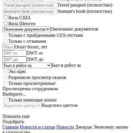
Travel passport (полностью)
Seaman's book (полностью)
Виза США
Виза Шенген
Окончание документов
Только с пройденными CES-тестами
Только с отзывами
Опыт более, лет
DWT от
DWT до
Был в рейсе за
Экс-крю
Разрешили просмотр сканов
Только просмотренные
Просмотрены сотрудником
Выберите...
Только имеющие копии
Выделено цветом
Показать еще
Подобрать
Главная
Новости и статьи
Новости
Джордж Экономоу: жизнь
в судоходстве