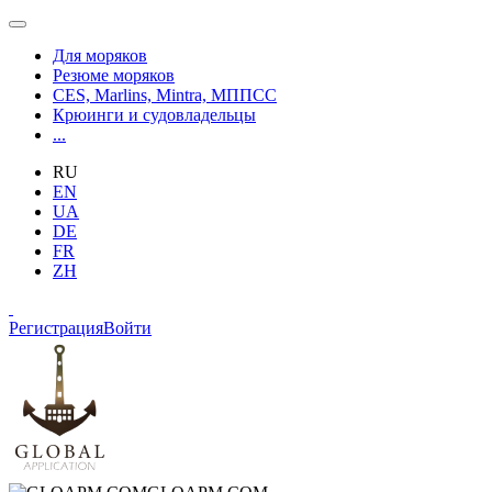
Для моряков
Резюме моряков
CES, Marlins, Mintra, МППСС
Крюинги и судовладельцы
...
RU
EN
UA
DE
FR
ZH
Регистрация
Войти