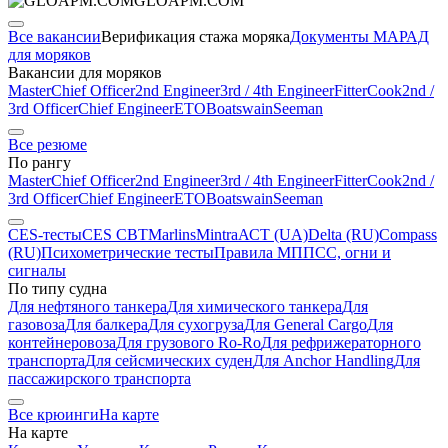
GLOAPM.COM
Все вакансии
Верификация стажа моряка
Документы МАРАД
для моряков
Вакансии для моряков
Master
Chief Officer
2nd Engineer
3rd / 4th Engineer
Fitter
Cook
2nd /
3rd Officer
Chief Engineer
ETO
Boatswain
Seeman
Все резюме
По рангу
Master
Chief Officer
2nd Engineer
3rd / 4th Engineer
Fitter
Cook
2nd /
3rd Officer
Chief Engineer
ETO
Boatswain
Seeman
CES-тесты
CES CBT
Marlins
Mintra
АСТ (UA)
Delta (RU)
Compass
(RU)
Психометрические тесты
Правила МППСС, огни и
сигналы
По типу судна
Для нефтяного танкера
Для химического танкера
Для
газовоза
Для балкера
Для сухогруза
Для General Cargo
Для
контейнеровоза
Для грузового Ro-Ro
Для рефрижераторного
транспорта
Для сейсмических суден
Для Anchor Handling
Для
пассажирского транспорта
Все крюинги
На карте
На карте