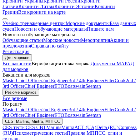
Крюинги Украины
Крюинги России
Крюинги
Латвии
Крюинги Литвы
Крюинги Эстонии
Крюинги
Греции
Все крюинги на карте
Учебно-тренажерные центры
Морские документы
База данных
суден
Новости и обучающие материалы
Пишите нам
Новости и обучающие материалы
Обучающие статьи
Морские новости
Мероприятия
Акции и
предложения
Справка по сайту
Регистрация
Для моряков
Все вакансии
Верификация стажа моряка
Документы МАРАД
для моряков
Вакансии для моряков
Master
Chief Officer
2nd Engineer
3rd / 4th Engineer
Fitter
Cook
2nd /
3rd Officer
Chief Engineer
ETO
Boatswain
Seeman
Резюме моряков
Все резюме
По рангу
Master
Chief Officer
2nd Engineer
3rd / 4th Engineer
Fitter
Cook
2nd /
3rd Officer
Chief Engineer
ETO
Boatswain
Seeman
CES, Marlins, Mintra, МППСС
CES-тесты
CES CBT
Marlins
Mintra
АСТ (UA)
Delta (RU)
Compass
(RU)
Психометрические тесты
Правила МППСС, огни и
сигналы