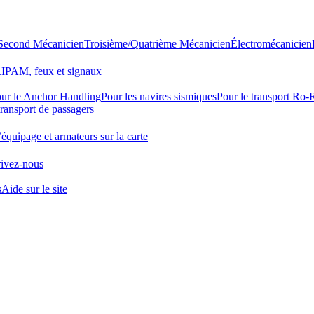
Second Mécanicien
Troisième/Quatrième Mécanicien
Électromécanicien
IPAM, feux et signaux
ur le Anchor Handling
Pour les navires sismiques
Pour le transport Ro
transport de passagers
quipage et armateurs sur la carte
ivez-nous
s
Aide sur le site