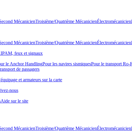
Second Mécanicien
Troisième/Quatrième Mécanicien
Électromécanicien
Second Mécanicien
Troisième/Quatrième Mécanicien
Électromécanicien
IPAM, feux et signaux
ur le Anchor Handling
Pour les navires sismiques
Pour le transport Ro
transport de passagers
quipage et armateurs sur la carte
ivez-nous
s
Aide sur le site
Second Mécanicien
Troisième/Quatrième Mécanicien
Électromécanicien