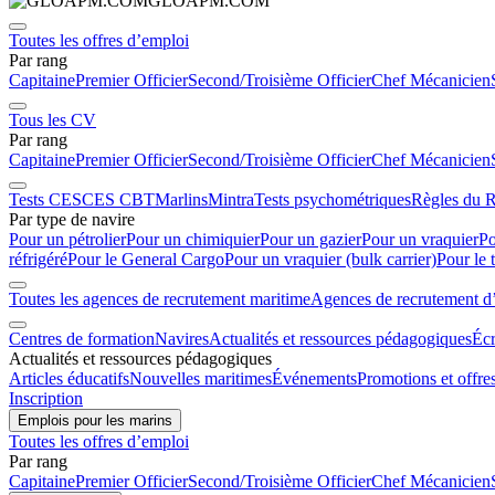
GLOAPM.COM
Toutes les offres d’emploi
Par rang
Capitaine
Premier Officier
Second/Troisième Officier
Chef Mécanicien
Tous les CV
Par rang
Capitaine
Premier Officier
Second/Troisième Officier
Chef Mécanicien
Tests CES
CES CBT
Marlins
Mintra
Tests psychométriques
Règles du R
Par type de navire
Pour un pétrolier
Pour un chimiquier
Pour un gazier
Pour un vraquier
Po
réfrigéré
Pour le General Cargo
Pour un vraquier (bulk carrier)
Pour le 
Toutes les agences de recrutement maritime
Agences de recrutement d’é
Centres de formation
Navires
Actualités et ressources pédagogiques
Écr
Actualités et ressources pédagogiques
Articles éducatifs
Nouvelles maritimes
Événements
Promotions et offre
Inscription
Emplois pour les marins
Toutes les offres d’emploi
Par rang
Capitaine
Premier Officier
Second/Troisième Officier
Chef Mécanicien