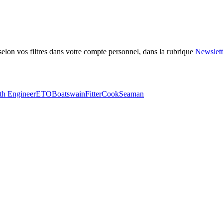
selon vos filtres dans votre compte personnel, dans la rubrique
Newslett
th Engineer
ETO
Boatswain
Fitter
Cook
Seaman