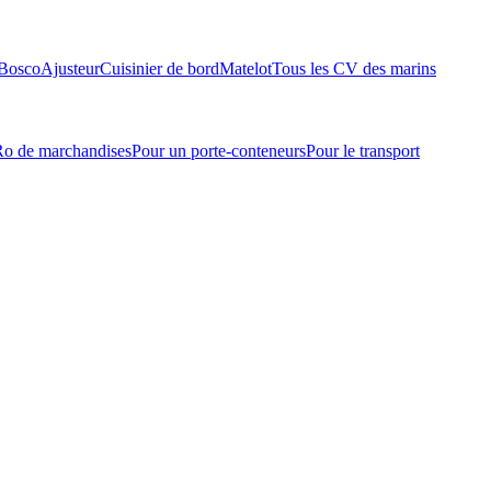
Bosco
Ajusteur
Cuisinier de bord
Matelot
Tous les CV des marins
-Ro de marchandises
Pour un porte-conteneurs
Pour le transport