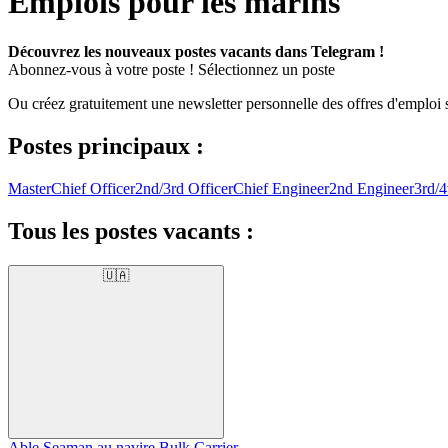
Emplois pour les marins
Découvrez les nouveaux postes vacants dans Telegram !
Abonnez-vous à votre poste !
Sélectionnez un poste
Ou créez gratuitement une newsletter personnelle des offres d'emploi 
Postes principaux :
Master
Chief Officer
2nd/3rd Officer
Chief Engineer
2nd Engineer
3rd/4
Tous les postes vacants :
🇺🇦
Able Seaman au navire Bulk Carrier