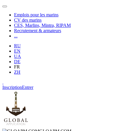
Emplois pour les marins
CV des marins
CES, Marlins, Mintra, RIPAM
Recrutement & armateurs
...
RU
EN
UA
DE
FR
ZH
Inscription
Entrer