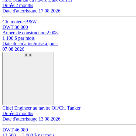
Durée:
2 months
Date d'atterrissage:
17.08.2026
Ch. moteur:
B&W
DWT:
30 000
Année de construction:
2 008
1 100
$ par mois
Date de création/mise à jour :
07.08.2026
🇺🇦
Chief Engineer au navire Oil/Ch. Tanker
Durée:
4 months
Date d'atterrissage:
13.08.2026
DWT:
46 089
12 500 - 13 000
$ par mois