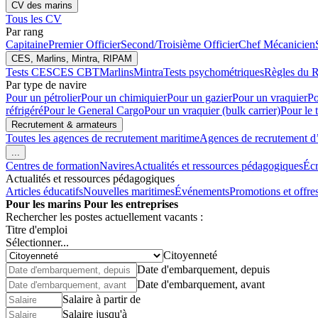
CV des marins
Tous les CV
Par rang
Capitaine
Premier Officier
Second/Troisième Officier
Chef Mécanicien
CES, Marlins, Mintra, RIPAM
Tests CES
CES CBT
Marlins
Mintra
Tests psychométriques
Règles du R
Par type de navire
Pour un pétrolier
Pour un chimiquier
Pour un gazier
Pour un vraquier
Po
réfrigéré
Pour le General Cargo
Pour un vraquier (bulk carrier)
Pour le 
Recrutement & armateurs
Toutes les agences de recrutement maritime
Agences de recrutement d’é
...
Centres de formation
Navires
Actualités et ressources pédagogiques
Écr
Actualités et ressources pédagogiques
Articles éducatifs
Nouvelles maritimes
Événements
Promotions et offre
Pour les marins
Pour les entreprises
Rechercher les postes actuellement vacants :
Titre d'emploi
Sélectionner...
Citoyenneté
Date d'embarquement, depuis
Date d'embarquement, avant
Salaire à partir de
Salaire jusqu'à