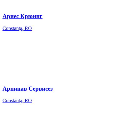
Ариес Крюинг
Constanţa, RO
Арпинав Сервисез
Constanţa, RO