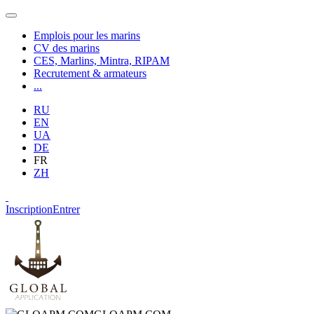
Emplois pour les marins
CV des marins
CES, Marlins, Mintra, RIPAM
Recrutement & armateurs
...
RU
EN
UA
DE
FR
ZH
Inscription
Entrer