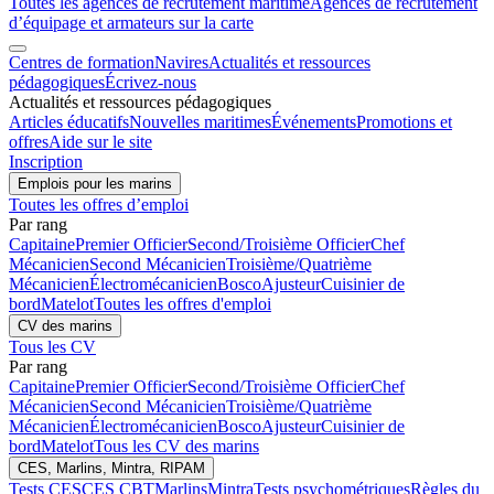
Toutes les agences de recrutement maritime
Agences de recrutement
d’équipage et armateurs sur la carte
Centres de formation
Navires
Actualités et ressources
pédagogiques
Écrivez-nous
Actualités et ressources pédagogiques
Articles éducatifs
Nouvelles maritimes
Événements
Promotions et
offres
Aide sur le site
Inscription
Emplois pour les marins
Toutes les offres d’emploi
Par rang
Capitaine
Premier Officier
Second/Troisième Officier
Chef
Mécanicien
Second Mécanicien
Troisième/Quatrième
Mécanicien
Électromécanicien
Bosco
Ajusteur
Cuisinier de
bord
Matelot
Toutes les offres d'emploi
CV des marins
Tous les CV
Par rang
Capitaine
Premier Officier
Second/Troisième Officier
Chef
Mécanicien
Second Mécanicien
Troisième/Quatrième
Mécanicien
Électromécanicien
Bosco
Ajusteur
Cuisinier de
bord
Matelot
Tous les CV des marins
CES, Marlins, Mintra, RIPAM
Tests CES
CES CBT
Marlins
Mintra
Tests psychométriques
Règles du