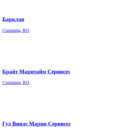
Барклав
Constanţa, RO
Брайт Маритайм Сервисез
Constanţa, RO
Гуд Виндс Марин Сервисез