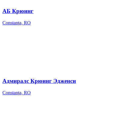
АБ Крюинг
Constanţa, RO
Адмиралс Крюинг Эдженси
Constanţa, RO