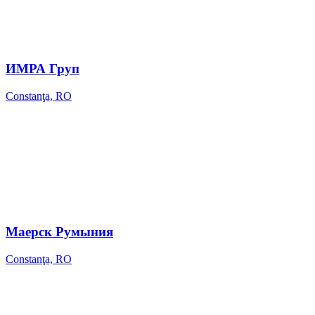
ИМРА Груп
Constanţa, RO
Маерск Румыния
Constanţa, RO