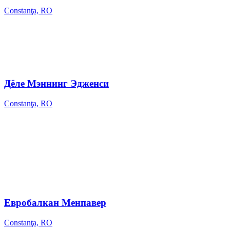
Constanţa, RO
Дёле Мэннинг Эдженси
Constanţa, RO
Евробалкан Менпавер
Constanţa, RO