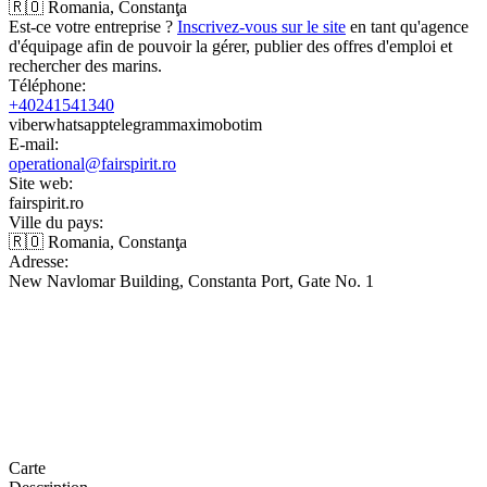
🇷🇴 Romania, Constanţa
Est-ce votre entreprise ?
Inscrivez-vous sur le site
en tant qu'agence
d'équipage afin de pouvoir la gérer, publier des offres d'emploi et
rechercher des marins.
Téléphone:
+40241541340
viber
whatsapp
telegram
max
imo
botim
E-mail:
operational@fairspirit.ro
Site web:
fairspirit.ro
Ville du pays:
🇷🇴 Romania, Constanţa
Adresse:
New Navlomar Building, Constanta Port, Gate No. 1
Carte