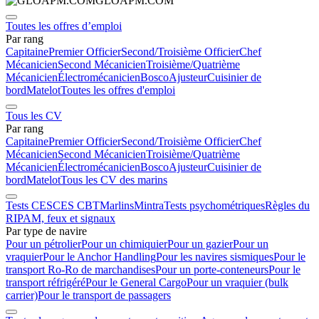
GLOAPM.COM
Toutes les offres d’emploi
Par rang
Capitaine
Premier Officier
Second/Troisième Officier
Chef
Mécanicien
Second Mécanicien
Troisième/Quatrième
Mécanicien
Électromécanicien
Bosco
Ajusteur
Cuisinier de
bord
Matelot
Toutes les offres d'emploi
Tous les CV
Par rang
Capitaine
Premier Officier
Second/Troisième Officier
Chef
Mécanicien
Second Mécanicien
Troisième/Quatrième
Mécanicien
Électromécanicien
Bosco
Ajusteur
Cuisinier de
bord
Matelot
Tous les CV des marins
Tests CES
CES CBT
Marlins
Mintra
Tests psychométriques
Règles du
RIPAM, feux et signaux
Par type de navire
Pour un pétrolier
Pour un chimiquier
Pour un gazier
Pour un
vraquier
Pour le Anchor Handling
Pour les navires sismiques
Pour le
transport Ro-Ro de marchandises
Pour un porte-conteneurs
Pour le
transport réfrigéré
Pour le General Cargo
Pour un vraquier (bulk
carrier)
Pour le transport de passagers