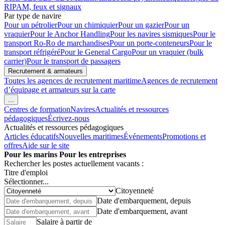
RIPAM, feux et signaux
Par type de navire
Pour un pétrolier
Pour un chimiquier
Pour un gazier
Pour un
vraquier
Pour le Anchor Handling
Pour les navires sismiques
Pour le
transport Ro-Ro de marchandises
Pour un porte-conteneurs
Pour le
transport réfrigéré
Pour le General Cargo
Pour un vraquier (bulk
carrier)
Pour le transport de passagers
Recrutement & armateurs
Toutes les agences de recrutement maritime
Agences de recrutement
d’équipage et armateurs sur la carte
...
Centres de formation
Navires
Actualités et ressources
pédagogiques
Écrivez-nous
Actualités et ressources pédagogiques
Articles éducatifs
Nouvelles maritimes
Événements
Promotions et
offres
Aide sur le site
Pour les marins
Pour les entreprises
Rechercher les postes actuellement vacants :
Titre d'emploi
Sélectionner...
Citoyenneté
Date d'embarquement, depuis
Date d'embarquement, avant
Salaire à partir de