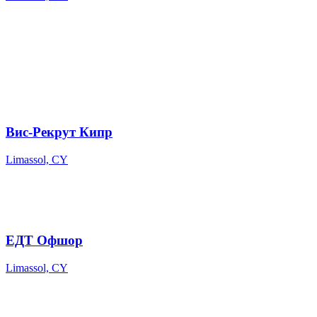
Вис-Рекрут Кипр
Limassol, CY
ЕДТ Офшор
Limassol, CY