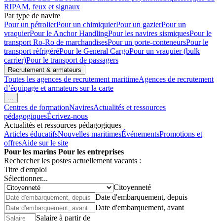
RIPAM, feux et signaux
Par type de navire
Pour un pétrolier
Pour un chimiquier
Pour un gazier
Pour un
vraquier
Pour le Anchor Handling
Pour les navires sismiques
Pour le
transport Ro-Ro de marchandises
Pour un porte-conteneurs
Pour le
transport réfrigéré
Pour le General Cargo
Pour un vraquier (bulk
carrier)
Pour le transport de passagers
Recrutement & armateurs
Toutes les agences de recrutement maritime
Agences de recrutement
d’équipage et armateurs sur la carte
...
Centres de formation
Navires
Actualités et ressources
pédagogiques
Écrivez-nous
Actualités et ressources pédagogiques
Articles éducatifs
Nouvelles maritimes
Événements
Promotions et
offres
Aide sur le site
Pour les marins
Pour les entreprises
Rechercher les postes actuellement vacants :
Titre d'emploi
Sélectionner...
Citoyenneté
Date d'embarquement, depuis
Date d'embarquement, avant
Salaire à partir de