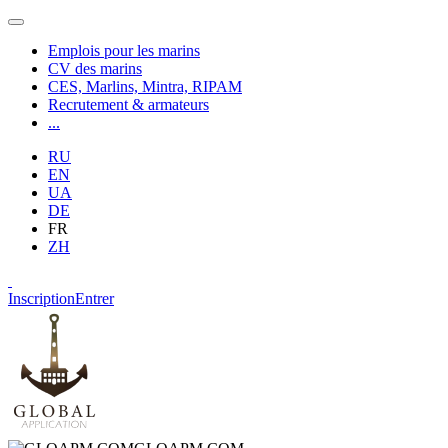
Emplois pour les marins
CV des marins
CES, Marlins, Mintra, RIPAM
Recrutement & armateurs
...
RU
EN
UA
DE
FR
ZH
Inscription
Entrer