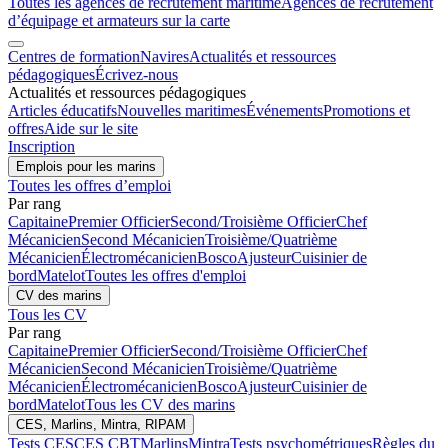
Toutes les agences de recrutement maritime
Agences de recrutement
d’équipage et armateurs sur la carte
Centres de formation
Navires
Actualités et ressources
pédagogiques
Écrivez-nous
Actualités et ressources pédagogiques
Articles éducatifs
Nouvelles maritimes
Événements
Promotions et
offres
Aide sur le site
Inscription
Emplois pour les marins
Toutes les offres d’emploi
Par rang
Capitaine
Premier Officier
Second/Troisième Officier
Chef
Mécanicien
Second Mécanicien
Troisième/Quatrième
Mécanicien
Électromécanicien
Bosco
Ajusteur
Cuisinier de
bord
Matelot
Toutes les offres d'emploi
CV des marins
Tous les CV
Par rang
Capitaine
Premier Officier
Second/Troisième Officier
Chef
Mécanicien
Second Mécanicien
Troisième/Quatrième
Mécanicien
Électromécanicien
Bosco
Ajusteur
Cuisinier de
bord
Matelot
Tous les CV des marins
CES, Marlins, Mintra, RIPAM
Tests CES
CES CBT
Marlins
Mintra
Tests psychométriques
Règles du