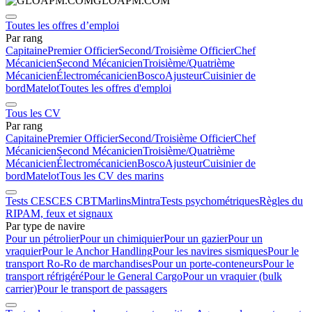
GLOAPM.COM
Toutes les offres d’emploi
Par rang
Capitaine
Premier Officier
Second/Troisième Officier
Chef
Mécanicien
Second Mécanicien
Troisième/Quatrième
Mécanicien
Électromécanicien
Bosco
Ajusteur
Cuisinier de
bord
Matelot
Toutes les offres d'emploi
Tous les CV
Par rang
Capitaine
Premier Officier
Second/Troisième Officier
Chef
Mécanicien
Second Mécanicien
Troisième/Quatrième
Mécanicien
Électromécanicien
Bosco
Ajusteur
Cuisinier de
bord
Matelot
Tous les CV des marins
Tests CES
CES CBT
Marlins
Mintra
Tests psychométriques
Règles du
RIPAM, feux et signaux
Par type de navire
Pour un pétrolier
Pour un chimiquier
Pour un gazier
Pour un
vraquier
Pour le Anchor Handling
Pour les navires sismiques
Pour le
transport Ro-Ro de marchandises
Pour un porte-conteneurs
Pour le
transport réfrigéré
Pour le General Cargo
Pour un vraquier (bulk
carrier)
Pour le transport de passagers