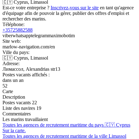
🇨🇾 Cyprus, Limassol
Est-ce votre entreprise ?
Inscrivez-vous sur le site
en tant qu'agence
d'équipage afin de pouvoir la gérer, publier des offres d'emploi et
rechercher des marins.
Téléphone:
+35725882588
viber
whatsapp
telegram
max
imo
botim
Site web:
marlow-navigation.com/en
Ville du pays:
🇨🇾 Cyprus, Limassol
Adresse:
Лимассол, Alexandrias str13
Postes vacants affichés :
dans un an
52
Carte
Description
Postes vacants 22
Liste des navires 19
Commentaires
Les marins travaillaient
Toutes les agences de recrutement maritime du pays 🇨🇾 Cyprus
Sur la carte.
Toutes les agences de recrutement maritime de la ville Limassol