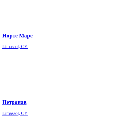
Норте Маре
Limassol, CY
Петронав
Limassol, CY