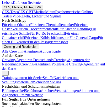
Lebensläufe von Seeleuten
CES, Marlins, Mintra, KVR
CES-Tests
CES CBT
Marlins
Mintra
Psychometrische Online-
Tests
KVR-Regeln, Lichter und Signale
Nach Schiffstyp
Für einen Öltanker
Für einen Chemikalientanker
Für einen
Gastanker
Für ein Trockenfrachtschiff
Für Anchor Handling
Für
seismische Schiffe
Für Ro-Ro Frachtschiff
Für einen
Containerschiff
Für einen Kühlschifftransport
Für General Cargo
Für
einen Bulkcarrier
Für den Passagiertransport
Crewing und Reedereien
Alle Crewing-Agenturen
Auf der Karte
Auf der Karte
Crewing-Agenturen Deutschlands
Crewing-Agenturen der
Niederlande
Crewing-Agenturen Polens
Alle Crewing-Agenturen auf
der Karte
...
Trainingszentren für Segler
Schiffe
Nachrichten und
Schulungsmaterialien
Schreiben Sie uns
Nachrichten und Schulungsmaterialien
Bildungsartikel
Seefahrtnachrichten
Veranstaltungen
Aktionen und
Angebote
Hilfe zur Website
Für Segler
Für Unternehmen
Suche nach aktuellen Stellenangeboten: