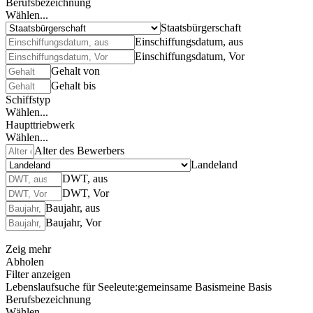
Berufsbezeichnung
Wählen...
Staatsbürgerschaft
Einschiffungsdatum, aus
Einschiffungsdatum, Vor
Gehalt von
Gehalt bis
Schiffstyp
Wählen...
Haupttriebwerk
Wählen...
Alter des Bewerbers
Landeland
DWT, aus
DWT, Vor
Baujahr, aus
Baujahr, Vor
Zeig mehr
Abholen
Filter anzeigen
Lebenslaufsuche für Seeleute:
gemeinsame Basis
meine Basis
Berufsbezeichnung
Wählen...