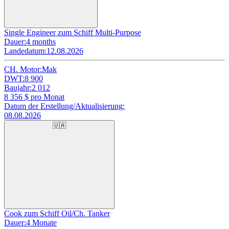
Single Engineer zum Schiff Multi-Purpose
Dauer:
4 months
Landedatum:
12.08.2026
CH. Motor:
Mak
DWT:
8 900
Baujahr:
2 012
8 356
$ pro Monat
Datum der Erstellung/Aktualisierung:
08.08.2026
🇺🇦
Cook zum Schiff Oil/Ch. Tanker
Dauer:
4 Monate