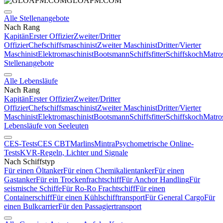
GLOAPM.COM
Alle Stellenangebote
Nach Rang
Kapitän
Erster Offizier
Zweiter/Dritter
Offizier
Chefschiffsmaschinist
Zweiter Maschinist
Dritter/Vierter
Maschinist
Elektromaschinist
Bootsmann
Schiffsfitter
Schiffskoch
Matro
Stellenangebote
Alle Lebensläufe
Nach Rang
Kapitän
Erster Offizier
Zweiter/Dritter
Offizier
Chefschiffsmaschinist
Zweiter Maschinist
Dritter/Vierter
Maschinist
Elektromaschinist
Bootsmann
Schiffsfitter
Schiffskoch
Matro
Lebensläufe von Seeleuten
CES-Tests
CES CBT
Marlins
Mintra
Psychometrische Online-
Tests
KVR-Regeln, Lichter und Signale
Nach Schiffstyp
Für einen Öltanker
Für einen Chemikalientanker
Für einen
Gastanker
Für ein Trockenfrachtschiff
Für Anchor Handling
Für
seismische Schiffe
Für Ro-Ro Frachtschiff
Für einen
Containerschiff
Für einen Kühlschifftransport
Für General Cargo
Für
einen Bulkcarrier
Für den Passagiertransport