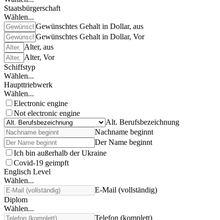
Staatsbürgerschaft
Wählen...
Gewünschtes Gehalt in Dollar, aus
Gewünschtes Gehalt in Dollar, Vor
Alter, aus
Alter, Vor
Schiffstyp
Wählen...
Haupttriebwerk
Wählen...
Electronic engine
Not electronic engine
Alt. Berufsbezeichnung
Nachname beginnt
Der Name beginnt
Ich bin außerhalb der Ukraine
Covid-19 geimpft
Englisch Level
Wählen...
E-Mail (vollständig)
Diplom
Wählen...
Telefon (komplett)