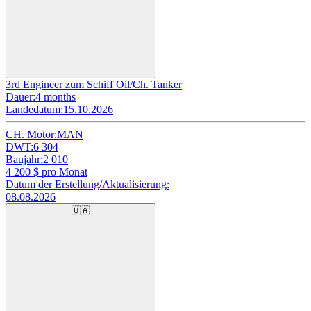
3rd Engineer zum Schiff Oil/Ch. Tanker
Dauer:
4 months
Landedatum:
15.10.2026
CH. Motor:
MAN
DWT:
6 304
Baujahr:
2 010
4 200
$ pro Monat
Datum der Erstellung/Aktualisierung:
08.08.2026
🇺🇦