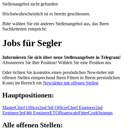
Stellenangebot nicht gefunden
Höchstwahrscheinlich ist es bereits geschlossen.
Bitte wählen Sie ein anderes Stellenangebot aus, das Ihren
Suchkriterien entspricht:
Jobs für Segler
Informieren Sie sich über neue Stellenangebote in Telegram!
Abonnieren Sie Ihre Position!
Wählen Sie eine Position aus
Oder richten Sie kostenlos einen persönlichen Newsletter mit
offenen Stellen entsprechend Ihren Filtern in Ihrem persönlichen
Konto im Bereich ein
Newsletter mit offenen Stellen
Hauptpositionen:
Master
Chief Officer
2nd/3rd Officer
Chief Engineer
2nd
Engineer
3rd/4th Engineer
ETO
Boatswain
Fitter
Cook
Seaman
Alle offenen Stellen: