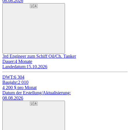
08.08.2026
🇺🇦
3rd Engineer zum Schiff Oil/Ch. Tanker
Dauer:
4 Monate
Landedatum:
15.10.2026
DWT:
6 304
Baujahr:
2 010
4 200
$ pro Monat
Datum der Erstellung/Aktualisierung:
08.08.2026
🇺🇦