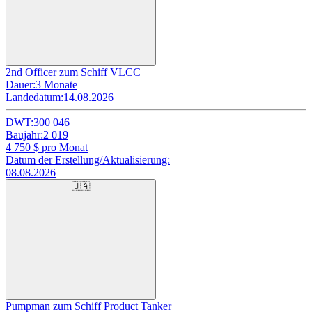
2nd Officer zum Schiff VLCC
Dauer:
3 Monate
Landedatum:
14.08.2026
DWT:
300 046
Baujahr:
2 019
4 750
$ pro Monat
Datum der Erstellung/Aktualisierung:
08.08.2026
🇺🇦
Pumpman zum Schiff Product Tanker