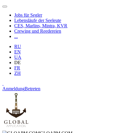
Jobs für Segler
Lebensläufe der Seeleute
CES, Marlins, Mintra, KVR
Crewing und Reedereien
...
RU
EN
UA
DE
FR
ZH
Anmeldung
Betreten