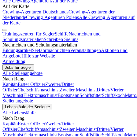
Alle Crewing-Agenturen
Auf der Karte
Auf der Karte
Crewing-Agenturen Deutschlands
Crewing-Agenturen der
Niederlande
Crewing-Agenturen Polens
Alle Crewing-Agenturen auf
der Karte
Trainingszentren für Segler
Schiffe
Nachrichten und
Schulungsmaterialien
Schreiben Sie uns
Nachrichten und Schulungsmaterialien
Bildungsartikel
Seefahrtnachrichten
Veranstaltungen
Aktionen und
Angebote
Hilfe zur Website
Anmeldung
Jobs für Segler
Alle Stellenangebote
Nach Rang
Kapitän
Erster Offizier
Zweiter/Dritter
Offizier
Chefschiffsmaschinist
Zweiter Maschinist
Dritter/Vierter
Maschinist
Elektromaschinist
Bootsmann
Schiffsfitter
Schiffskoch
Matro
Stellenangebote
Lebensläufe der Seeleute
Alle Lebensläufe
Nach Rang
Kapitän
Erster Offizier
Zweiter/Dritter
Offizier
Chefschiffsmaschinist
Zweiter Maschinist
Dritter/Vierter
Maschinist
Elektromaschinist
Bootsmann
Schiffsfitter
Schiffskoch
Matro