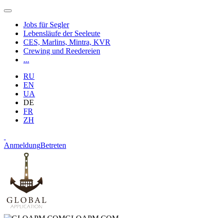
Jobs für Segler
Lebensläufe der Seeleute
CES, Marlins, Mintra, KVR
Crewing und Reedereien
...
RU
EN
UA
DE
FR
ZH
Anmeldung
Betreten