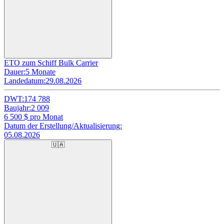
ETO zum Schiff Bulk Carrier
Dauer:
5 Monate
Landedatum:
29.08.2026
DWT:
174 788
Baujahr:
2 009
6 500
$ pro Monat
Datum der Erstellung/Aktualisierung:
05.08.2026
🇺🇦