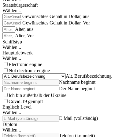
Staatsbürgerschaft
Wählen...
Gewünschtes Gehalt in Dollar, aus
Gewünschtes Gehalt in Dollar, Vor
Alter, aus
Alter, Vor
Schiffstyp
Wählen...
Haupttriebwerk
Wählen...
Electronic engine
Not electronic engine
Alt. Berufsbezeichnung
Nachname beginnt
Der Name beginnt
Ich bin außerhalb der Ukraine
Covid-19 geimpft
Englisch Level
Wählen...
E-Mail (vollständig)
Diplom
Wählen...
Telefon (komplett)