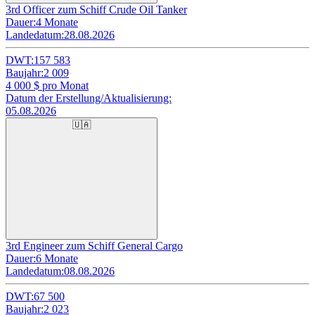
3rd Officer zum Schiff Crude Oil Tanker
Dauer:
4 Monate
Landedatum:
28.08.2026
DWT:
157 583
Baujahr:
2 009
4 000
$ pro Monat
Datum der Erstellung/Aktualisierung:
05.08.2026
🇺🇦
3rd Engineer zum Schiff General Cargo
Dauer:
6 Monate
Landedatum:
08.08.2026
DWT:
67 500
Baujahr:
2 023