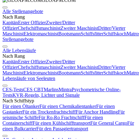
GLOAPM.COM
Alle Stellenangebote
Nach Rang
Kapitän
Erster Offizier
Zweiter/Dritter
Offizier
Chefschiffsmaschinist
Zweiter Maschinist
Dritter/Vierter
Maschinist
Elektromaschinist
Bootsmann
Schiffsfitter
Schiffskoch
Matro
Stellenangebote
Alle Lebensläufe
Nach Rang
Kapitän
Erster Offizier
Zweiter/Dritter
Offizier
Chefschiffsmaschinist
Zweiter Maschinist
Dritter/Vierter
Maschinist
Elektromaschinist
Bootsmann
Schiffsfitter
Schiffskoch
Matro
Lebensläufe von Seeleuten
CES-Tests
CES CBT
Marlins
Mintra
Psychometrische Online-
Tests
KVR-Regeln, Lichter und Signale
Nach Schiffstyp
Für einen Öltanker
Für einen Chemikalientanker
Für einen
Gastanker
Für ein Trockenfrachtschiff
Für Anchor Handling
Für
seismische Schiffe
Für Ro-Ro Frachtschiff
Für einen
Containerschiff
Für einen Kühlschifftransport
Für General Cargo
Für
einen Bulkcarrier
Für den Passagiertransport