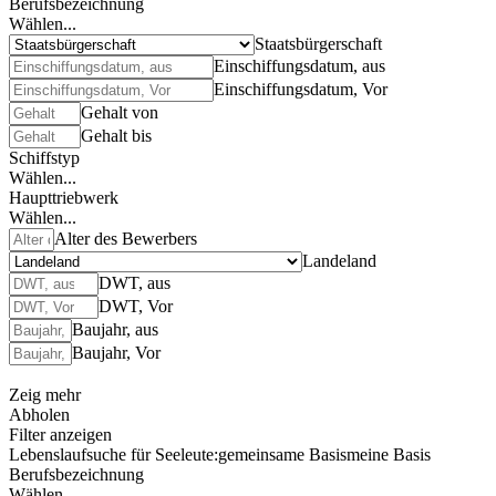
Berufsbezeichnung
Wählen...
Staatsbürgerschaft
Einschiffungsdatum, aus
Einschiffungsdatum, Vor
Gehalt von
Gehalt bis
Schiffstyp
Wählen...
Haupttriebwerk
Wählen...
Alter des Bewerbers
Landeland
DWT, aus
DWT, Vor
Baujahr, aus
Baujahr, Vor
Zeig mehr
Abholen
Filter anzeigen
Lebenslaufsuche für Seeleute:
gemeinsame Basis
meine Basis
Berufsbezeichnung
Wählen...