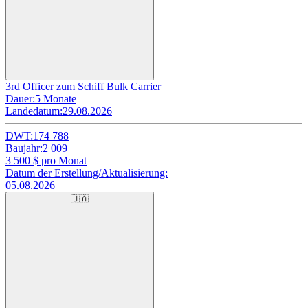
3rd Officer zum Schiff Bulk Carrier
Dauer:
5 Monate
Landedatum:
29.08.2026
DWT:
174 788
Baujahr:
2 009
3 500
$ pro Monat
Datum der Erstellung/Aktualisierung:
05.08.2026
🇺🇦