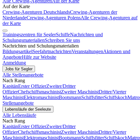
Alle Crewing-Agenturen
Auf der Karte
Auf der Karte
Crewing-Agenturen Deutschlands
Crewing-Agenturen der
Niederlande
Crewing-Agenturen Polens
Alle Crewing-Agenturen auf
der Karte
Trainingszentren für Segler
Schiffe
Nachrichten und
Schulungsmaterialien
Schreiben Sie uns
Nachrichten und Schulungsmaterialien
Bildungsartikel
Seefahrtnachrichten
Veranstaltungen
Aktionen und
Angebote
Hilfe zur Website
Anmeldung
Jobs für Segler
Alle Stellenangebote
Nach Rang
Kapitän
Erster Offizier
Zweiter/Dritter
Offizier
Chefschiffsmaschinist
Zweiter Maschinist
Dritter/Vierter
Maschinist
Elektromaschinist
Bootsmann
Schiffsfitter
Schiffskoch
Matro
Stellenangebote
Lebensläufe der Seeleute
Alle Lebensläufe
Nach Rang
Kapitän
Erster Offizier
Zweiter/Dritter
Offizier
Chefschiffsmaschinist
Zweiter Maschinist
Dritter/Vierter
Maschinist
Elektromaschinist
Bootsmann
Schiffsfitter
Schiffskoch
Matro