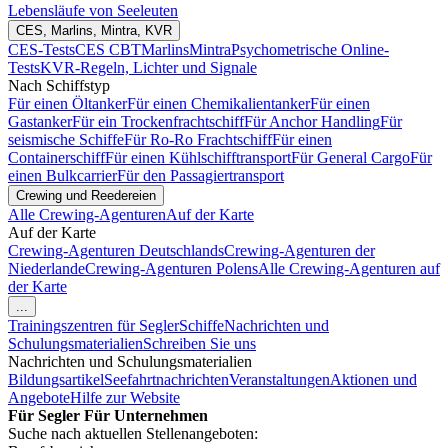
Lebensläufe von Seeleuten
CES, Marlins, Mintra, KVR
CES-Tests
CES CBT
Marlins
Mintra
Psychometrische Online-
Tests
KVR-Regeln, Lichter und Signale
Nach Schiffstyp
Für einen Öltanker
Für einen Chemikalientanker
Für einen
Gastanker
Für ein Trockenfrachtschiff
Für Anchor Handling
Für
seismische Schiffe
Für Ro-Ro Frachtschiff
Für einen
Containerschiff
Für einen Kühlschifftransport
Für General Cargo
Für
einen Bulkcarrier
Für den Passagiertransport
Crewing und Reedereien
Alle Crewing-Agenturen
Auf der Karte
Auf der Karte
Crewing-Agenturen Deutschlands
Crewing-Agenturen der
Niederlande
Crewing-Agenturen Polens
Alle Crewing-Agenturen auf
der Karte
...
Trainingszentren für Segler
Schiffe
Nachrichten und
Schulungsmaterialien
Schreiben Sie uns
Nachrichten und Schulungsmaterialien
Bildungsartikel
Seefahrtnachrichten
Veranstaltungen
Aktionen und
Angebote
Hilfe zur Website
Für Segler
Für Unternehmen
Suche nach aktuellen Stellenangeboten: