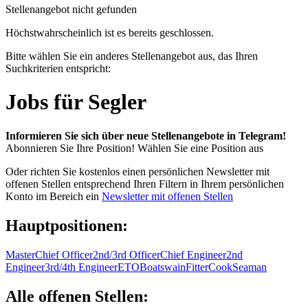
Stellenangebot nicht gefunden
Höchstwahrscheinlich ist es bereits geschlossen.
Bitte wählen Sie ein anderes Stellenangebot aus, das Ihren
Suchkriterien entspricht:
Jobs für Segler
Informieren Sie sich über neue Stellenangebote in Telegram!
Abonnieren Sie Ihre Position!
Wählen Sie eine Position aus
Oder richten Sie kostenlos einen persönlichen Newsletter mit
offenen Stellen entsprechend Ihren Filtern in Ihrem persönlichen
Konto im Bereich ein
Newsletter mit offenen Stellen
Hauptpositionen:
Master
Chief Officer
2nd/3rd Officer
Chief Engineer
2nd
Engineer
3rd/4th Engineer
ETO
Boatswain
Fitter
Cook
Seaman
Alle offenen Stellen: