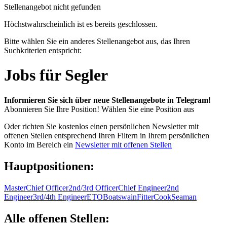
Stellenangebot nicht gefunden
Höchstwahrscheinlich ist es bereits geschlossen.
Bitte wählen Sie ein anderes Stellenangebot aus, das Ihren
Suchkriterien entspricht:
Jobs für Segler
Informieren Sie sich über neue Stellenangebote in Telegram!
Abonnieren Sie Ihre Position!
Wählen Sie eine Position aus
Oder richten Sie kostenlos einen persönlichen Newsletter mit
offenen Stellen entsprechend Ihren Filtern in Ihrem persönlichen
Konto im Bereich ein
Newsletter mit offenen Stellen
Hauptpositionen:
Master
Chief Officer
2nd/3rd Officer
Chief Engineer
2nd
Engineer
3rd/4th Engineer
ETO
Boatswain
Fitter
Cook
Seaman
Alle offenen Stellen: