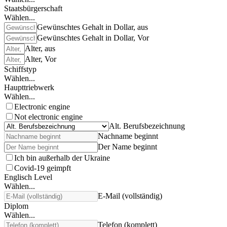
Staatsbürgerschaft
Wählen...
Gewünschtes Gehalt in Dollar, aus
Gewünschtes Gehalt in Dollar, Vor
Alter, aus
Alter, Vor
Schiffstyp
Wählen...
Haupttriebwerk
Wählen...
Electronic engine
Not electronic engine
Alt. Berufsbezeichnung
Nachname beginnt
Der Name beginnt
Ich bin außerhalb der Ukraine
Covid-19 geimpft
Englisch Level
Wählen...
E-Mail (vollständig)
Diplom
Wählen...
Telefon (komplett)