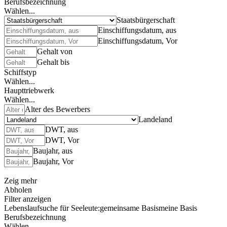
Berufsbezeichnung
Wählen...
Staatsbürgerschaft
Einschiffungsdatum, aus
Einschiffungsdatum, Vor
Gehalt von
Gehalt bis
Schiffstyp
Wählen...
Haupttriebwerk
Wählen...
Alter des Bewerbers
Landeland
DWT, aus
DWT, Vor
Baujahr, aus
Baujahr, Vor
Zeig mehr
Abholen
Filter anzeigen
Lebenslaufsuche für Seeleute:
gemeinsame Basis
meine Basis
Berufsbezeichnung
Wählen...