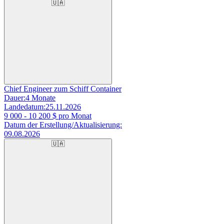
🇺🇦
Chief Engineer zum Schiff Container
Dauer:
4 Monate
Landedatum:
25.11.2026
9 000 - 10 200
$ pro Monat
Datum der Erstellung/Aktualisierung:
09.08.2026
🇺🇦