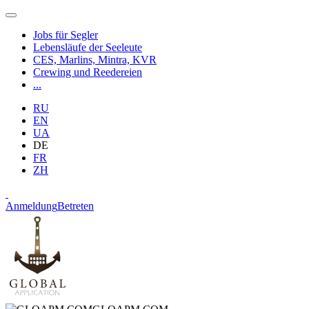
Jobs für Segler
Lebensläufe der Seeleute
CES, Marlins, Mintra, KVR
Crewing und Reedereien
...
RU
EN
UA
DE
FR
ZH
Anmeldung
Betreten