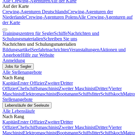
Alle Crewing-Agenturen
Auf der Karte
Auf der Karte
Crewing-Agenturen Deutschlands
Crewing-Agenturen der
Niederlande
Crewing-Agenturen Polens
Alle Crewing-Agenturen auf
der Karte
Trainingszentren für Segler
Schiffe
Nachrichten und
Schulungsmaterialien
Schreiben Sie uns
Nachrichten und Schulungsmaterialien
Bildungsartikel
Seefahrtnachrichten
Veranstaltungen
Aktionen und
Angebote
Hilfe zur Website
Anmeldung
Jobs für Segler
Alle Stellenangebote
Nach Rang
Kapitän
Erster Offizier
Zweiter/Dritter
Offizier
Chefschiffsmaschinist
Zweiter Maschinist
Dritter/Vierter
Maschinist
Elektromaschinist
Bootsmann
Schiffsfitter
Schiffskoch
Matro
Stellenangebote
Lebensläufe der Seeleute
Alle Lebensläufe
Nach Rang
Kapitän
Erster Offizier
Zweiter/Dritter
Offizier
Chefschiffsmaschinist
Zweiter Maschinist
Dritter/Vierter
Maschinist
Elektromaschinist
Bootsmann
Schiffsfitter
Schiffskoch
Matro