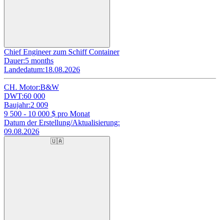
Chief Engineer zum Schiff Container
Dauer:
5 months
Landedatum:
18.08.2026
CH. Motor:
B&W
DWT:
60 000
Baujahr:
2 009
9 500 - 10 000
$ pro Monat
Datum der Erstellung/Aktualisierung:
09.08.2026
🇺🇦