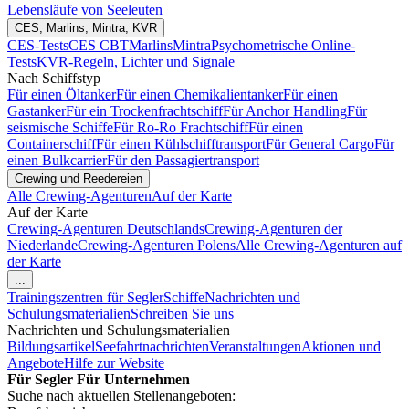
Lebensläufe von Seeleuten
CES, Marlins, Mintra, KVR
CES-Tests
CES CBT
Marlins
Mintra
Psychometrische Online-
Tests
KVR-Regeln, Lichter und Signale
Nach Schiffstyp
Für einen Öltanker
Für einen Chemikalientanker
Für einen
Gastanker
Für ein Trockenfrachtschiff
Für Anchor Handling
Für
seismische Schiffe
Für Ro-Ro Frachtschiff
Für einen
Containerschiff
Für einen Kühlschifftransport
Für General Cargo
Für
einen Bulkcarrier
Für den Passagiertransport
Crewing und Reedereien
Alle Crewing-Agenturen
Auf der Karte
Auf der Karte
Crewing-Agenturen Deutschlands
Crewing-Agenturen der
Niederlande
Crewing-Agenturen Polens
Alle Crewing-Agenturen auf
der Karte
...
Trainingszentren für Segler
Schiffe
Nachrichten und
Schulungsmaterialien
Schreiben Sie uns
Nachrichten und Schulungsmaterialien
Bildungsartikel
Seefahrtnachrichten
Veranstaltungen
Aktionen und
Angebote
Hilfe zur Website
Für Segler
Für Unternehmen
Suche nach aktuellen Stellenangeboten: