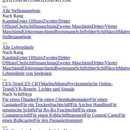
GLOAPM.COM
Alle Stellenangebote
Nach Rang
Kapitän
Erster Offizier
Zweiter/Dritter
Offizier
Chefschiffsmaschinist
Zweiter Maschinist
Dritter/Vierter
Maschinist
Elektromaschinist
Bootsmann
Schiffsfitter
Schiffskoch
Matro
Stellenangebote
Alle Lebensläufe
Nach Rang
Kapitän
Erster Offizier
Zweiter/Dritter
Offizier
Chefschiffsmaschinist
Zweiter Maschinist
Dritter/Vierter
Maschinist
Elektromaschinist
Bootsmann
Schiffsfitter
Schiffskoch
Matro
Lebensläufe von Seeleuten
CES-Tests
CES CBT
Marlins
Mintra
Psychometrische Online-
Tests
KVR-Regeln, Lichter und Signale
Nach Schiffstyp
Für einen Öltanker
Für einen Chemikalientanker
Für einen
Gastanker
Für ein Trockenfrachtschiff
Für Anchor Handling
Für
seismische Schiffe
Für Ro-Ro Frachtschiff
Für einen
Containerschiff
Für einen Kühlschifftransport
Für General Cargo
Für
einen Bulkcarrier
Für den Passagiertransport