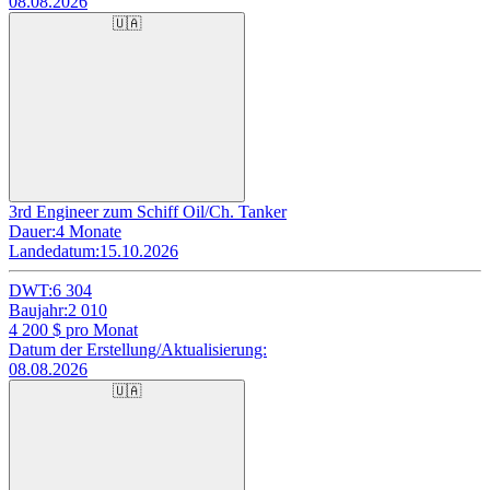
08.08.2026
🇺🇦
3rd Engineer zum Schiff Oil/Ch. Tanker
Dauer:
4 Monate
Landedatum:
15.10.2026
DWT:
6 304
Baujahr:
2 010
4 200
$ pro Monat
Datum der Erstellung/Aktualisierung:
08.08.2026
🇺🇦