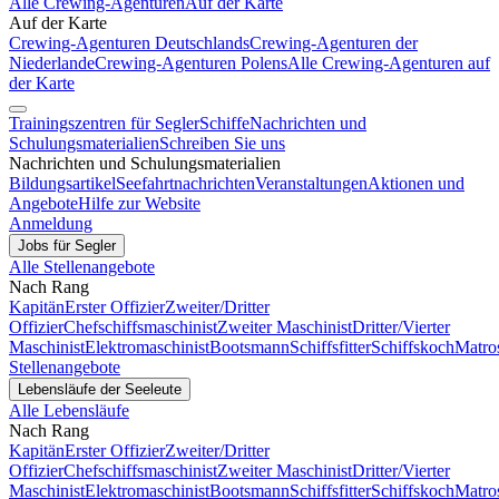
Alle Crewing-Agenturen
Auf der Karte
Auf der Karte
Crewing-Agenturen Deutschlands
Crewing-Agenturen der
Niederlande
Crewing-Agenturen Polens
Alle Crewing-Agenturen auf
der Karte
Trainingszentren für Segler
Schiffe
Nachrichten und
Schulungsmaterialien
Schreiben Sie uns
Nachrichten und Schulungsmaterialien
Bildungsartikel
Seefahrtnachrichten
Veranstaltungen
Aktionen und
Angebote
Hilfe zur Website
Anmeldung
Jobs für Segler
Alle Stellenangebote
Nach Rang
Kapitän
Erster Offizier
Zweiter/Dritter
Offizier
Chefschiffsmaschinist
Zweiter Maschinist
Dritter/Vierter
Maschinist
Elektromaschinist
Bootsmann
Schiffsfitter
Schiffskoch
Matro
Stellenangebote
Lebensläufe der Seeleute
Alle Lebensläufe
Nach Rang
Kapitän
Erster Offizier
Zweiter/Dritter
Offizier
Chefschiffsmaschinist
Zweiter Maschinist
Dritter/Vierter
Maschinist
Elektromaschinist
Bootsmann
Schiffsfitter
Schiffskoch
Matro