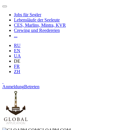
Jobs für Segler
Lebensläufe der Seeleute
CES, Marlins, Mintra, KVR
Crewing und Reedereien
...
RU
EN
UA
DE
FR
ZH
Anmeldung
Betreten