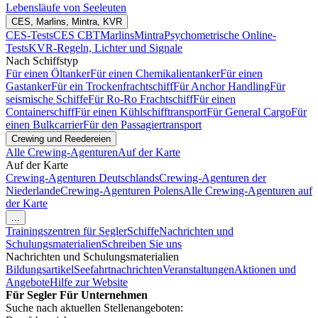
Lebensläufe von Seeleuten
CES, Marlins, Mintra, KVR
CES-Tests
CES CBT
Marlins
Mintra
Psychometrische Online-
Tests
KVR-Regeln, Lichter und Signale
Nach Schiffstyp
Für einen Öltanker
Für einen Chemikalientanker
Für einen
Gastanker
Für ein Trockenfrachtschiff
Für Anchor Handling
Für
seismische Schiffe
Für Ro-Ro Frachtschiff
Für einen
Containerschiff
Für einen Kühlschifftransport
Für General Cargo
Für
einen Bulkcarrier
Für den Passagiertransport
Crewing und Reedereien
Alle Crewing-Agenturen
Auf der Karte
Auf der Karte
Crewing-Agenturen Deutschlands
Crewing-Agenturen der
Niederlande
Crewing-Agenturen Polens
Alle Crewing-Agenturen auf
der Karte
...
Trainingszentren für Segler
Schiffe
Nachrichten und
Schulungsmaterialien
Schreiben Sie uns
Nachrichten und Schulungsmaterialien
Bildungsartikel
Seefahrtnachrichten
Veranstaltungen
Aktionen und
Angebote
Hilfe zur Website
Für Segler
Für Unternehmen
Suche nach aktuellen Stellenangeboten: