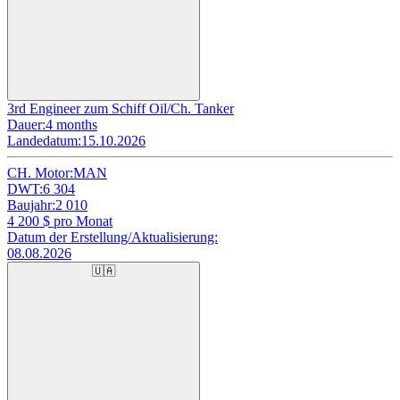
3rd Engineer zum Schiff Oil/Ch. Tanker
Dauer:
4 months
Landedatum:
15.10.2026
CH. Motor:
MAN
DWT:
6 304
Baujahr:
2 010
4 200
$ pro Monat
Datum der Erstellung/Aktualisierung:
08.08.2026
🇺🇦