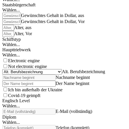
Staatsbürgerschaft
Wählen...
Gewünschtes Gehalt in Dollar, aus
Gewünschtes Gehalt in Dollar, Vor
Alter, aus
Alter, Vor
Schiffstyp
Wählen...
Haupttriebwerk
Wählen...
Electronic engine
Not electronic engine
Alt. Berufsbezeichnung
Nachname beginnt
Der Name beginnt
Ich bin außerhalb der Ukraine
Covid-19 geimpft
Englisch Level
Wählen...
E-Mail (vollständig)
Diplom
Wählen...
Telefon (komplett)