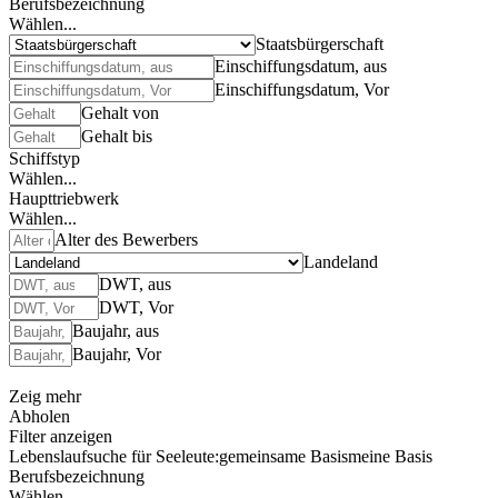
Berufsbezeichnung
Wählen...
Staatsbürgerschaft
Einschiffungsdatum, aus
Einschiffungsdatum, Vor
Gehalt von
Gehalt bis
Schiffstyp
Wählen...
Haupttriebwerk
Wählen...
Alter des Bewerbers
Landeland
DWT, aus
DWT, Vor
Baujahr, aus
Baujahr, Vor
Zeig mehr
Abholen
Filter anzeigen
Lebenslaufsuche für Seeleute:
gemeinsame Basis
meine Basis
Berufsbezeichnung
Wählen...