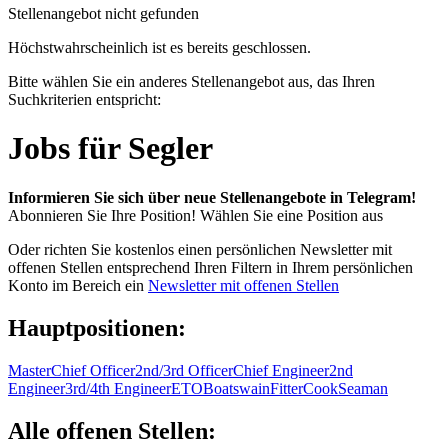
Stellenangebot nicht gefunden
Höchstwahrscheinlich ist es bereits geschlossen.
Bitte wählen Sie ein anderes Stellenangebot aus, das Ihren
Suchkriterien entspricht:
Jobs für Segler
Informieren Sie sich über neue Stellenangebote in Telegram!
Abonnieren Sie Ihre Position!
Wählen Sie eine Position aus
Oder richten Sie kostenlos einen persönlichen Newsletter mit
offenen Stellen entsprechend Ihren Filtern in Ihrem persönlichen
Konto im Bereich ein
Newsletter mit offenen Stellen
Hauptpositionen:
Master
Chief Officer
2nd/3rd Officer
Chief Engineer
2nd
Engineer
3rd/4th Engineer
ETO
Boatswain
Fitter
Cook
Seaman
Alle offenen Stellen: