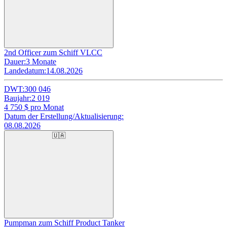
2nd Officer zum Schiff VLCC
Dauer:
3 Monate
Landedatum:
14.08.2026
DWT:
300 046
Baujahr:
2 019
4 750
$ pro Monat
Datum der Erstellung/Aktualisierung:
08.08.2026
🇺🇦
Pumpman zum Schiff Product Tanker