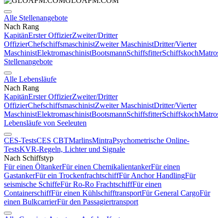
GLOAPM.COM
Alle Stellenangebote
Nach Rang
Kapitän
Erster Offizier
Zweiter/Dritter
Offizier
Chefschiffsmaschinist
Zweiter Maschinist
Dritter/Vierter
Maschinist
Elektromaschinist
Bootsmann
Schiffsfitter
Schiffskoch
Matro
Stellenangebote
Alle Lebensläufe
Nach Rang
Kapitän
Erster Offizier
Zweiter/Dritter
Offizier
Chefschiffsmaschinist
Zweiter Maschinist
Dritter/Vierter
Maschinist
Elektromaschinist
Bootsmann
Schiffsfitter
Schiffskoch
Matro
Lebensläufe von Seeleuten
CES-Tests
CES CBT
Marlins
Mintra
Psychometrische Online-
Tests
KVR-Regeln, Lichter und Signale
Nach Schiffstyp
Für einen Öltanker
Für einen Chemikalientanker
Für einen
Gastanker
Für ein Trockenfrachtschiff
Für Anchor Handling
Für
seismische Schiffe
Für Ro-Ro Frachtschiff
Für einen
Containerschiff
Für einen Kühlschifftransport
Für General Cargo
Für
einen Bulkcarrier
Für den Passagiertransport