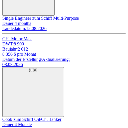
Single Engineer zum Schiff Multi-Purpose
Dauer:
4 months
Landedatum:
12.08.2026
CH. Motor:
Mak
DWT:
8 900
Baujahr:
2 012
8 356
$ pro Monat
Datum der Erstellung/Aktualisierung:
08.08.2026
🇺🇦
Cook zum Schiff Oil/Ch. Tanker
Dauer:
4 Monate