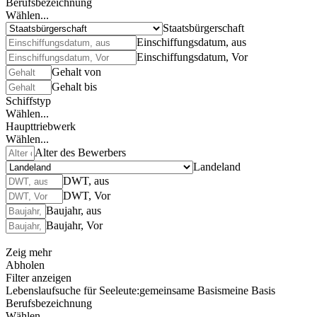
Berufsbezeichnung
Wählen...
Staatsbürgerschaft
Einschiffungsdatum, aus
Einschiffungsdatum, Vor
Gehalt von
Gehalt bis
Schiffstyp
Wählen...
Haupttriebwerk
Wählen...
Alter des Bewerbers
Landeland
DWT, aus
DWT, Vor
Baujahr, aus
Baujahr, Vor
Zeig mehr
Abholen
Filter anzeigen
Lebenslaufsuche für Seeleute:
gemeinsame Basis
meine Basis
Berufsbezeichnung
Wählen...