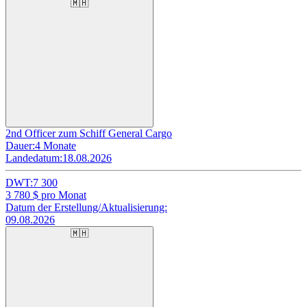
🇲🇭
2nd Officer zum Schiff General Cargo
Dauer:
4 Monate
Landedatum:
18.08.2026
DWT:
7 300
3 780
$ pro Monat
Datum der Erstellung/Aktualisierung:
09.08.2026
🇲🇭