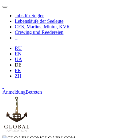
Jobs für Segler
Lebensläufe der Seeleute
CES, Marlins, Mintra, KVR
Crewing und Reedereien
...
RU
EN
UA
DE
FR
ZH
Anmeldung
Betreten