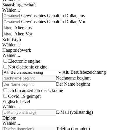
Staatsbürgerschaft
Wählen...
Gewünschtes Gehalt in Dollar, aus
Gewünschtes Gehalt in Dollar, Vor
Alter, aus
Alter, Vor
Schiffstyp
Wählen...
Haupttriebwerk
Wählen...
Electronic engine
Not electronic engine
Alt. Berufsbezeichnung
Nachname beginnt
Der Name beginnt
Ich bin außerhalb der Ukraine
Covid-19 geimpft
Englisch Level
Wählen...
E-Mail (vollständig)
Diplom
Wählen...
Telefon (komplett)