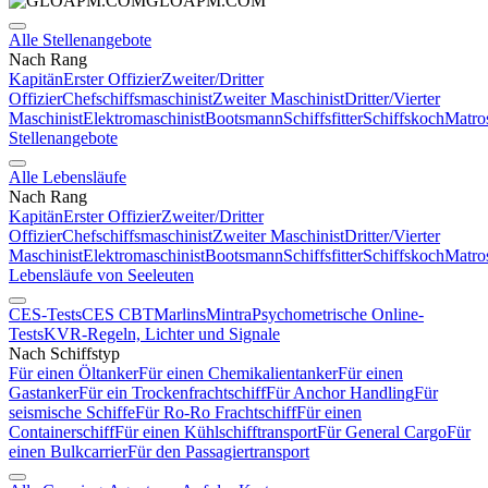
GLOAPM.COM
Alle Stellenangebote
Nach Rang
Kapitän
Erster Offizier
Zweiter/Dritter
Offizier
Chefschiffsmaschinist
Zweiter Maschinist
Dritter/Vierter
Maschinist
Elektromaschinist
Bootsmann
Schiffsfitter
Schiffskoch
Matro
Stellenangebote
Alle Lebensläufe
Nach Rang
Kapitän
Erster Offizier
Zweiter/Dritter
Offizier
Chefschiffsmaschinist
Zweiter Maschinist
Dritter/Vierter
Maschinist
Elektromaschinist
Bootsmann
Schiffsfitter
Schiffskoch
Matro
Lebensläufe von Seeleuten
CES-Tests
CES CBT
Marlins
Mintra
Psychometrische Online-
Tests
KVR-Regeln, Lichter und Signale
Nach Schiffstyp
Für einen Öltanker
Für einen Chemikalientanker
Für einen
Gastanker
Für ein Trockenfrachtschiff
Für Anchor Handling
Für
seismische Schiffe
Für Ro-Ro Frachtschiff
Für einen
Containerschiff
Für einen Kühlschifftransport
Für General Cargo
Für
einen Bulkcarrier
Für den Passagiertransport