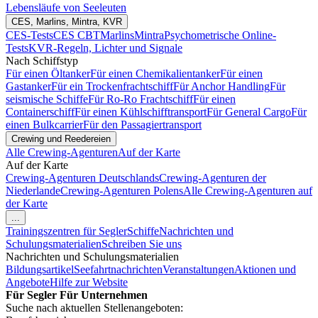
Lebensläufe von Seeleuten
CES, Marlins, Mintra, KVR
CES-Tests
CES CBT
Marlins
Mintra
Psychometrische Online-
Tests
KVR-Regeln, Lichter und Signale
Nach Schiffstyp
Für einen Öltanker
Für einen Chemikalientanker
Für einen
Gastanker
Für ein Trockenfrachtschiff
Für Anchor Handling
Für
seismische Schiffe
Für Ro-Ro Frachtschiff
Für einen
Containerschiff
Für einen Kühlschifftransport
Für General Cargo
Für
einen Bulkcarrier
Für den Passagiertransport
Crewing und Reedereien
Alle Crewing-Agenturen
Auf der Karte
Auf der Karte
Crewing-Agenturen Deutschlands
Crewing-Agenturen der
Niederlande
Crewing-Agenturen Polens
Alle Crewing-Agenturen auf
der Karte
...
Trainingszentren für Segler
Schiffe
Nachrichten und
Schulungsmaterialien
Schreiben Sie uns
Nachrichten und Schulungsmaterialien
Bildungsartikel
Seefahrtnachrichten
Veranstaltungen
Aktionen und
Angebote
Hilfe zur Website
Für Segler
Für Unternehmen
Suche nach aktuellen Stellenangeboten: