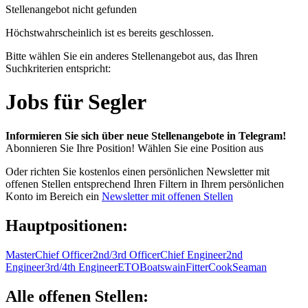
Stellenangebot nicht gefunden
Höchstwahrscheinlich ist es bereits geschlossen.
Bitte wählen Sie ein anderes Stellenangebot aus, das Ihren
Suchkriterien entspricht:
Jobs für Segler
Informieren Sie sich über neue Stellenangebote in Telegram!
Abonnieren Sie Ihre Position!
Wählen Sie eine Position aus
Oder richten Sie kostenlos einen persönlichen Newsletter mit
offenen Stellen entsprechend Ihren Filtern in Ihrem persönlichen
Konto im Bereich ein
Newsletter mit offenen Stellen
Hauptpositionen:
Master
Chief Officer
2nd/3rd Officer
Chief Engineer
2nd
Engineer
3rd/4th Engineer
ETO
Boatswain
Fitter
Cook
Seaman
Alle offenen Stellen: