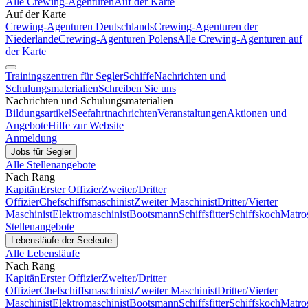
Alle Crewing-Agenturen
Auf der Karte
Auf der Karte
Crewing-Agenturen Deutschlands
Crewing-Agenturen der
Niederlande
Crewing-Agenturen Polens
Alle Crewing-Agenturen auf
der Karte
Trainingszentren für Segler
Schiffe
Nachrichten und
Schulungsmaterialien
Schreiben Sie uns
Nachrichten und Schulungsmaterialien
Bildungsartikel
Seefahrtnachrichten
Veranstaltungen
Aktionen und
Angebote
Hilfe zur Website
Anmeldung
Jobs für Segler
Alle Stellenangebote
Nach Rang
Kapitän
Erster Offizier
Zweiter/Dritter
Offizier
Chefschiffsmaschinist
Zweiter Maschinist
Dritter/Vierter
Maschinist
Elektromaschinist
Bootsmann
Schiffsfitter
Schiffskoch
Matro
Stellenangebote
Lebensläufe der Seeleute
Alle Lebensläufe
Nach Rang
Kapitän
Erster Offizier
Zweiter/Dritter
Offizier
Chefschiffsmaschinist
Zweiter Maschinist
Dritter/Vierter
Maschinist
Elektromaschinist
Bootsmann
Schiffsfitter
Schiffskoch
Matro