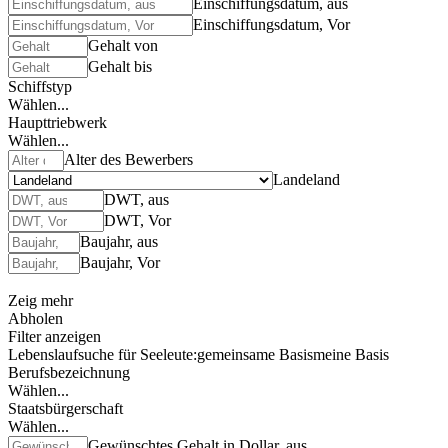
Einschiffungsdatum, aus
Einschiffungsdatum, Vor
Gehalt von
Gehalt bis
Schiffstyp
Wählen...
Haupttriebwerk
Wählen...
Alter des Bewerbers
Landeland
DWT, aus
DWT, Vor
Baujahr, aus
Baujahr, Vor
Zeig mehr
Abholen
Filter anzeigen
Lebenslaufsuche für Seeleute:
gemeinsame Basis
meine Basis
Berufsbezeichnung
Wählen...
Staatsbürgerschaft
Wählen...
Gewünschtes Gehalt in Dollar, aus