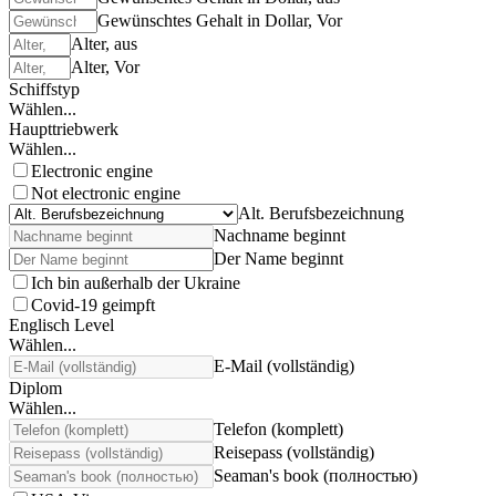
Gewünschtes Gehalt in Dollar, Vor
Alter, aus
Alter, Vor
Schiffstyp
Wählen...
Haupttriebwerk
Wählen...
Electronic engine
Not electronic engine
Alt. Berufsbezeichnung
Nachname beginnt
Der Name beginnt
Ich bin außerhalb der Ukraine
Covid-19 geimpft
Englisch Level
Wählen...
E-Mail (vollständig)
Diplom
Wählen...
Telefon (komplett)
Reisepass (vollständig)
Seaman's book (полностью)