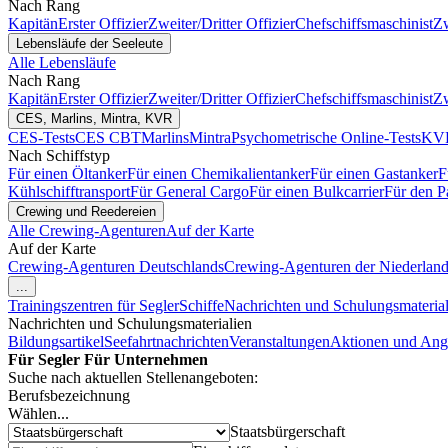
Nach Rang
Kapitän
Erster Offizier
Zweiter/Dritter Offizier
Chefschiffsmaschinist
Zw
Lebensläufe der Seeleute
Alle Lebensläufe
Nach Rang
Kapitän
Erster Offizier
Zweiter/Dritter Offizier
Chefschiffsmaschinist
Zw
CES, Marlins, Mintra, KVR
CES-Tests
CES CBT
Marlins
Mintra
Psychometrische Online-Tests
KVR
Nach Schiffstyp
Für einen Öltanker
Für einen Chemikalientanker
Für einen Gastanker
F
Kühlschifftransport
Für General Cargo
Für einen Bulkcarrier
Für den P
Crewing und Reedereien
Alle Crewing-Agenturen
Auf der Karte
Auf der Karte
Crewing-Agenturen Deutschlands
Crewing-Agenturen der Niederlan
...
Trainingszentren für Segler
Schiffe
Nachrichten und Schulungsmaterial
Nachrichten und Schulungsmaterialien
Bildungsartikel
Seefahrtnachrichten
Veranstaltungen
Aktionen und Ang
Für Segler
Für Unternehmen
Suche nach aktuellen Stellenangeboten:
Berufsbezeichnung
Wählen...
Staatsbürgerschaft