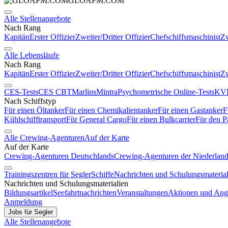
GLOAPM.COM
Alle Stellenangebote
Nach Rang
Kapitän
Erster Offizier
Zweiter/Dritter Offizier
Chefschiffsmaschinist
Zw
Alle Lebensläufe
Nach Rang
Kapitän
Erster Offizier
Zweiter/Dritter Offizier
Chefschiffsmaschinist
Zw
CES-Tests
CES CBT
Marlins
Mintra
Psychometrische Online-Tests
KVR
Nach Schiffstyp
Für einen Öltanker
Für einen Chemikalientanker
Für einen Gastanker
F
Kühlschifftransport
Für General Cargo
Für einen Bulkcarrier
Für den P
Alle Crewing-Agenturen
Auf der Karte
Auf der Karte
Crewing-Agenturen Deutschlands
Crewing-Agenturen der Niederlan
Trainingszentren für Segler
Schiffe
Nachrichten und Schulungsmaterial
Nachrichten und Schulungsmaterialien
Bildungsartikel
Seefahrtnachrichten
Veranstaltungen
Aktionen und Ang
Anmeldung
Jobs für Segler
Alle Stellenangebote