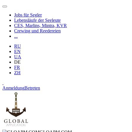
Jobs für Segler
Lebensläufe der Seeleute
CES, Marlins, Mintra, KVR
Crewing und Reedereien
...
RU
EN
UA
DE
FR
ZH
Anmeldung
Betreten