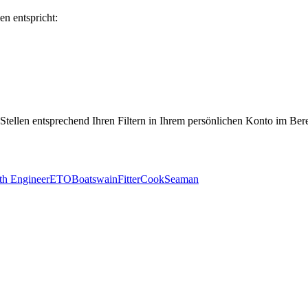
en entspricht:
 Stellen entsprechend Ihren Filtern in Ihrem persönlichen Konto im Ber
th Engineer
ETO
Boatswain
Fitter
Cook
Seaman