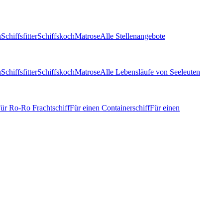
n
Schiffsfitter
Schiffskoch
Matrose
Alle Stellenangebote
n
Schiffsfitter
Schiffskoch
Matrose
Alle Lebensläufe von Seeleuten
ür Ro-Ro Frachtschiff
Für einen Containerschiff
Für einen