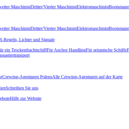
eiter Maschinist
Dritter/Vierter Maschinist
Elektromaschinist
Bootsman
eiter Maschinist
Dritter/Vierter Maschinist
Elektromaschinist
Bootsman
-Regeln, Lichter und Signale
ür ein Trockenfrachtschiff
Für Anchor Handling
Für seismische Schiffe
F
assagiertransport
de
Crewing-Agenturen Polens
Alle Crewing-Agenturen auf der Karte
ien
Schreiben Sie uns
ebote
Hilfe zur Website