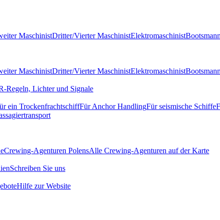
eiter Maschinist
Dritter/Vierter Maschinist
Elektromaschinist
Bootsman
eiter Maschinist
Dritter/Vierter Maschinist
Elektromaschinist
Bootsman
-Regeln, Lichter und Signale
ür ein Trockenfrachtschiff
Für Anchor Handling
Für seismische Schiffe
F
assagiertransport
de
Crewing-Agenturen Polens
Alle Crewing-Agenturen auf der Karte
ien
Schreiben Sie uns
ebote
Hilfe zur Website