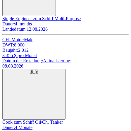
Single Engineer zum Schiff Multi-Purpose
Dauer:
4 months
Landedatum:
12.08.2026
CH. Motor:
Mak
DWT:
8 900
Baujahr:
2 012
8 356
$ pro Monat
Datum der Erstellung/Aktualisierung:
08.08.2026
🇺🇦
Cook zum Schiff Oil/Ch. Tanker
Dauer:
4 Monate