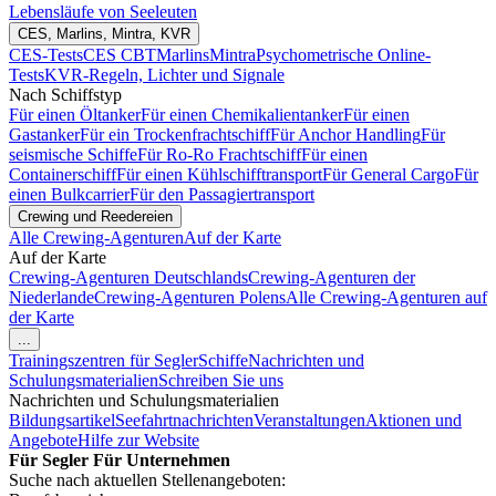
Lebensläufe von Seeleuten
CES, Marlins, Mintra, KVR
CES-Tests
CES CBT
Marlins
Mintra
Psychometrische Online-
Tests
KVR-Regeln, Lichter und Signale
Nach Schiffstyp
Für einen Öltanker
Für einen Chemikalientanker
Für einen
Gastanker
Für ein Trockenfrachtschiff
Für Anchor Handling
Für
seismische Schiffe
Für Ro-Ro Frachtschiff
Für einen
Containerschiff
Für einen Kühlschifftransport
Für General Cargo
Für
einen Bulkcarrier
Für den Passagiertransport
Crewing und Reedereien
Alle Crewing-Agenturen
Auf der Karte
Auf der Karte
Crewing-Agenturen Deutschlands
Crewing-Agenturen der
Niederlande
Crewing-Agenturen Polens
Alle Crewing-Agenturen auf
der Karte
...
Trainingszentren für Segler
Schiffe
Nachrichten und
Schulungsmaterialien
Schreiben Sie uns
Nachrichten und Schulungsmaterialien
Bildungsartikel
Seefahrtnachrichten
Veranstaltungen
Aktionen und
Angebote
Hilfe zur Website
Für Segler
Für Unternehmen
Suche nach aktuellen Stellenangeboten: