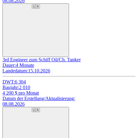
08.08.2026
🇺🇦
3rd Engineer zum Schiff Oil/Ch. Tanker
Dauer:
4 Monate
Landedatum:
15.10.2026
DWT:
6 304
Baujahr:
2 010
4 200
$ pro Monat
Datum der Erstellung/Aktualisierung:
08.08.2026
🇺🇦