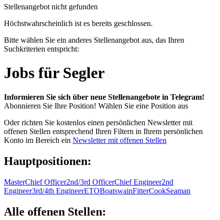
Stellenangebot nicht gefunden
Höchstwahrscheinlich ist es bereits geschlossen.
Bitte wählen Sie ein anderes Stellenangebot aus, das Ihren
Suchkriterien entspricht:
Jobs für Segler
Informieren Sie sich über neue Stellenangebote in Telegram!
Abonnieren Sie Ihre Position!
Wählen Sie eine Position aus
Oder richten Sie kostenlos einen persönlichen Newsletter mit
offenen Stellen entsprechend Ihren Filtern in Ihrem persönlichen
Konto im Bereich ein
Newsletter mit offenen Stellen
Hauptpositionen:
Master
Chief Officer
2nd/3rd Officer
Chief Engineer
2nd
Engineer
3rd/4th Engineer
ETO
Boatswain
Fitter
Cook
Seaman
Alle offenen Stellen: