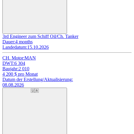
3rd Engineer zum Schiff Oil/Ch. Tanker
Dauer:
4 months
Landedatum:
15.10.2026
CH. Motor:
MAN
DWT:
6 304
Baujahr:
2 010
4 200
$ pro Monat
Datum der Erstellung/Aktualisierung:
08.08.2026
🇺🇦