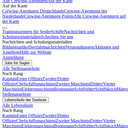
Alle Crewing-Agenturen
Auf der Karte
Auf der Karte
Crewing-Agenturen Deutschlands
Crewing-Agenturen der
Niederlande
Crewing-Agenturen Polens
Alle Crewing-Agenturen auf
der Karte
Trainingszentren für Segler
Schiffe
Nachrichten und
Schulungsmaterialien
Schreiben Sie uns
Nachrichten und Schulungsmaterialien
Bildungsartikel
Seefahrtnachrichten
Veranstaltungen
Aktionen und
Angebote
Hilfe zur Website
Anmeldung
Jobs für Segler
Alle Stellenangebote
Nach Rang
Kapitän
Erster Offizier
Zweiter/Dritter
Offizier
Chefschiffsmaschinist
Zweiter Maschinist
Dritter/Vierter
Maschinist
Elektromaschinist
Bootsmann
Schiffsfitter
Schiffskoch
Matro
Stellenangebote
Lebensläufe der Seeleute
Alle Lebensläufe
Nach Rang
Kapitän
Erster Offizier
Zweiter/Dritter
Offizier
Chefschiffsmaschinist
Zweiter Maschinist
Dritter/Vierter
Maschinist
Elektromaschinist
Bootsmann
Schiffsfitter
Schiffskoch
Matro