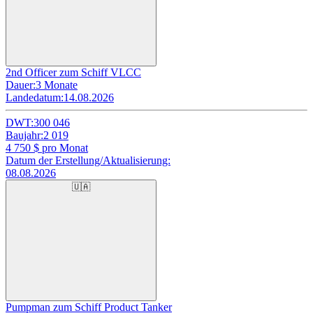
2nd Officer zum Schiff VLCC
Dauer:
3 Monate
Landedatum:
14.08.2026
DWT:
300 046
Baujahr:
2 019
4 750
$ pro Monat
Datum der Erstellung/Aktualisierung:
08.08.2026
🇺🇦
Pumpman zum Schiff Product Tanker