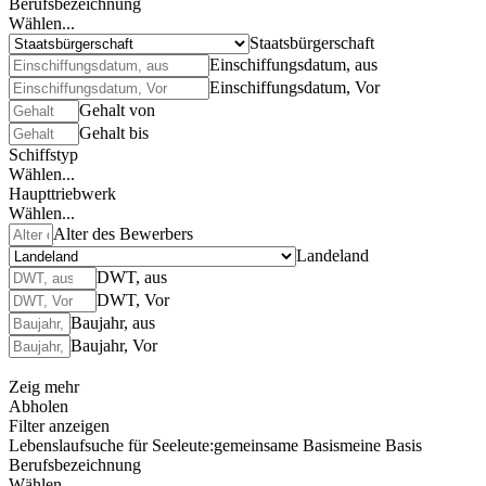
Berufsbezeichnung
Wählen...
Staatsbürgerschaft
Einschiffungsdatum, aus
Einschiffungsdatum, Vor
Gehalt von
Gehalt bis
Schiffstyp
Wählen...
Haupttriebwerk
Wählen...
Alter des Bewerbers
Landeland
DWT, aus
DWT, Vor
Baujahr, aus
Baujahr, Vor
Zeig mehr
Abholen
Filter anzeigen
Lebenslaufsuche für Seeleute:
gemeinsame Basis
meine Basis
Berufsbezeichnung
Wählen...