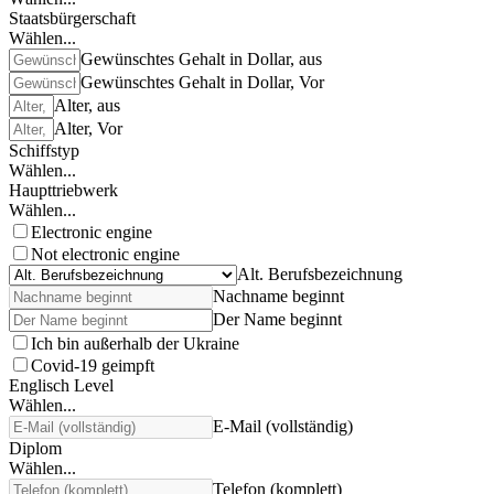
Staatsbürgerschaft
Wählen...
Gewünschtes Gehalt in Dollar, aus
Gewünschtes Gehalt in Dollar, Vor
Alter, aus
Alter, Vor
Schiffstyp
Wählen...
Haupttriebwerk
Wählen...
Electronic engine
Not electronic engine
Alt. Berufsbezeichnung
Nachname beginnt
Der Name beginnt
Ich bin außerhalb der Ukraine
Covid-19 geimpft
Englisch Level
Wählen...
E-Mail (vollständig)
Diplom
Wählen...
Telefon (komplett)