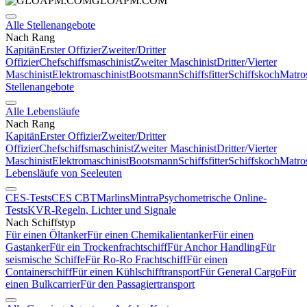
GLOAPM.COM
Alle Stellenangebote
Nach Rang
Kapitän
Erster Offizier
Zweiter/Dritter
Offizier
Chefschiffsmaschinist
Zweiter Maschinist
Dritter/Vierter
Maschinist
Elektromaschinist
Bootsmann
Schiffsfitter
Schiffskoch
Matro
Stellenangebote
Alle Lebensläufe
Nach Rang
Kapitän
Erster Offizier
Zweiter/Dritter
Offizier
Chefschiffsmaschinist
Zweiter Maschinist
Dritter/Vierter
Maschinist
Elektromaschinist
Bootsmann
Schiffsfitter
Schiffskoch
Matro
Lebensläufe von Seeleuten
CES-Tests
CES CBT
Marlins
Mintra
Psychometrische Online-
Tests
KVR-Regeln, Lichter und Signale
Nach Schiffstyp
Für einen Öltanker
Für einen Chemikalientanker
Für einen
Gastanker
Für ein Trockenfrachtschiff
Für Anchor Handling
Für
seismische Schiffe
Für Ro-Ro Frachtschiff
Für einen
Containerschiff
Für einen Kühlschifftransport
Für General Cargo
Für
einen Bulkcarrier
Für den Passagiertransport