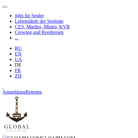
Jobs für Segler
Lebensläufe der Seeleute
CES, Marlins, Mintra, KVR
Crewing und Reedereien
...
RU
EN
UA
DE
FR
ZH
Anmeldung
Betreten