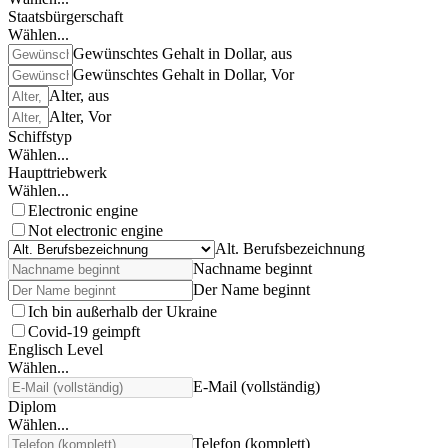
Staatsbürgerschaft
Wählen...
Gewünschtes Gehalt in Dollar, aus
Gewünschtes Gehalt in Dollar, Vor
Alter, aus
Alter, Vor
Schiffstyp
Wählen...
Haupttriebwerk
Wählen...
Electronic engine
Not electronic engine
Alt. Berufsbezeichnung
Nachname beginnt
Der Name beginnt
Ich bin außerhalb der Ukraine
Covid-19 geimpft
Englisch Level
Wählen...
E-Mail (vollständig)
Diplom
Wählen...
Telefon (komplett)