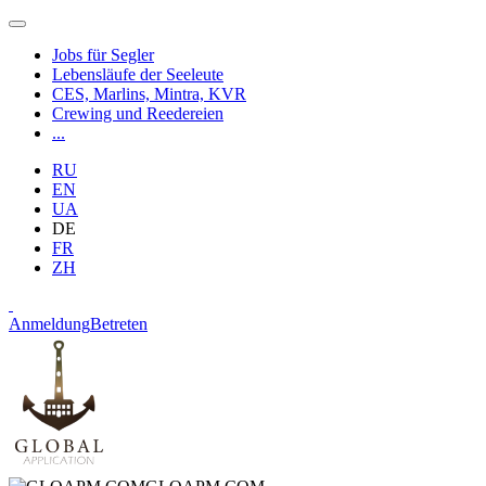
Jobs für Segler
Lebensläufe der Seeleute
CES, Marlins, Mintra, KVR
Crewing und Reedereien
...
RU
EN
UA
DE
FR
ZH
Anmeldung
Betreten