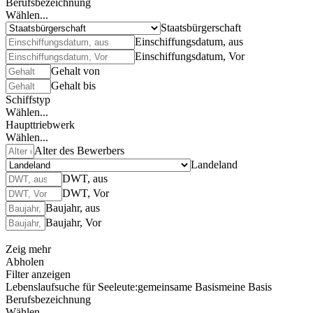
Berufsbezeichnung
Wählen...
Staatsbürgerschaft
Einschiffungsdatum, aus
Einschiffungsdatum, Vor
Gehalt von
Gehalt bis
Schiffstyp
Wählen...
Haupttriebwerk
Wählen...
Alter des Bewerbers
Landeland
DWT, aus
DWT, Vor
Baujahr, aus
Baujahr, Vor
Zeig mehr
Abholen
Filter anzeigen
Lebenslaufsuche für Seeleute:
gemeinsame Basis
meine Basis
Berufsbezeichnung
Wählen...