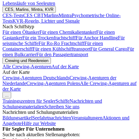
Lebensläufe von Seeleuten
CES, Marlins, Mintra, KVR
CES-Tests
CES CBT
Marlins
Mintra
Psychometrische Online-
Tests
KVR-Regeln, Lichter und Signale
Nach Schiffstyp
Für einen Öltanker
Für einen Chemikalientanker
Für einen
Gastanker
Für ein Trockenfrachtschiff
Für Anchor Handling
Für
seismische Schiffe
Für Ro-Ro Frachtschiff
Für einen
Containerschiff
Für einen Kühlschifftransport
Für General Cargo
Für
einen Bulkcarrier
Für den Passagiertransport
Crewing und Reedereien
Alle Crewing-Agenturen
Auf der Karte
Auf der Karte
Crewing-Agenturen Deutschlands
Crewing-Agenturen der
Niederlande
Crewing-Agenturen Polens
Alle Crewing-Agenturen auf
der Karte
...
Trainingszentren für Segler
Schiffe
Nachrichten und
Schulungsmaterialien
Schreiben Sie uns
Nachrichten und Schulungsmaterialien
Bildungsartikel
Seefahrtnachrichten
Veranstaltungen
Aktionen und
Angebote
Hilfe zur Website
Für Segler
Für Unternehmen
Suche nach aktuellen Stellenangeboten: