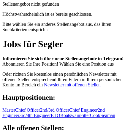
Stellenangebot nicht gefunden
Höchstwahrscheinlich ist es bereits geschlossen.
Bitte wählen Sie ein anderes Stellenangebot aus, das Ihren
Suchkriterien entspricht:
Jobs für Segler
Informieren Sie sich über neue Stellenangebote in Telegram!
Abonnieren Sie Ihre Position!
Wählen Sie eine Position aus
Oder richten Sie kostenlos einen persönlichen Newsletter mit
offenen Stellen entsprechend Ihren Filtern in Ihrem persönlichen
Konto im Bereich ein
Newsletter mit offenen Stellen
Hauptpositionen:
Master
Chief Officer
2nd/3rd Officer
Chief Engineer
2nd
Engineer
3rd/4th Engineer
ETO
Boatswain
Fitter
Cook
Seaman
Alle offenen Stellen: