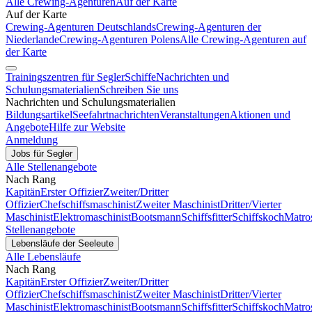
Alle Crewing-Agenturen
Auf der Karte
Auf der Karte
Crewing-Agenturen Deutschlands
Crewing-Agenturen der
Niederlande
Crewing-Agenturen Polens
Alle Crewing-Agenturen auf
der Karte
Trainingszentren für Segler
Schiffe
Nachrichten und
Schulungsmaterialien
Schreiben Sie uns
Nachrichten und Schulungsmaterialien
Bildungsartikel
Seefahrtnachrichten
Veranstaltungen
Aktionen und
Angebote
Hilfe zur Website
Anmeldung
Jobs für Segler
Alle Stellenangebote
Nach Rang
Kapitän
Erster Offizier
Zweiter/Dritter
Offizier
Chefschiffsmaschinist
Zweiter Maschinist
Dritter/Vierter
Maschinist
Elektromaschinist
Bootsmann
Schiffsfitter
Schiffskoch
Matro
Stellenangebote
Lebensläufe der Seeleute
Alle Lebensläufe
Nach Rang
Kapitän
Erster Offizier
Zweiter/Dritter
Offizier
Chefschiffsmaschinist
Zweiter Maschinist
Dritter/Vierter
Maschinist
Elektromaschinist
Bootsmann
Schiffsfitter
Schiffskoch
Matro