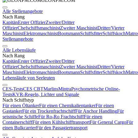
GLOAPM.COM
Alle Stellenangebote
Nach Rang
Kapitän
Erster Offizier
Zweiter/Dritter
Offizier
Chefschiffsmaschinist
Zweiter Maschinist
Dritter/Vierter
Maschinist
Elektromaschinist
Bootsmann
Schiffsfitter
Schiffskoch
Matro
Stellenangebote
Alle Lebensläufe
Nach Rang
Kapitän
Erster Offizier
Zweiter/Dritter
Offizier
Chefschiffsmaschinist
Zweiter Maschinist
Dritter/Vierter
Maschinist
Elektromaschinist
Bootsmann
Schiffsfitter
Schiffskoch
Matro
Lebensläufe von Seeleuten
CES-Tests
CES CBT
Marlins
Mintra
Psychometrische Online-
Tests
KVR-Regeln, Lichter und Signale
Nach Schiffstyp
Für einen Öltanker
Für einen Chemikalientanker
Für einen
Gastanker
Für ein Trockenfrachtschiff
Für Anchor Handling
Für
seismische Schiffe
Für Ro-Ro Frachtschiff
Für einen
Containerschiff
Für einen Kühlschifftransport
Für General Cargo
Für
einen Bulkcarrier
Für den Passagiertransport