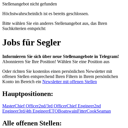
Stellenangebot nicht gefunden
Höchstwahrscheinlich ist es bereits geschlossen.
Bitte wählen Sie ein anderes Stellenangebot aus, das Ihren
Suchkriterien entspricht:
Jobs für Segler
Informieren Sie sich über neue Stellenangebote in Telegram!
Abonnieren Sie Ihre Position!
Wählen Sie eine Position aus
Oder richten Sie kostenlos einen persönlichen Newsletter mit
offenen Stellen entsprechend Ihren Filtern in Ihrem persönlichen
Konto im Bereich ein
Newsletter mit offenen Stellen
Hauptpositionen:
Master
Chief Officer
2nd/3rd Officer
Chief Engineer
2nd
Engineer
3rd/4th Engineer
ETO
Boatswain
Fitter
Cook
Seaman
Alle offenen Stellen: