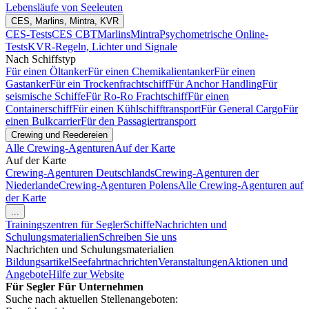
Lebensläufe von Seeleuten
CES, Marlins, Mintra, KVR
CES-Tests
CES CBT
Marlins
Mintra
Psychometrische Online-
Tests
KVR-Regeln, Lichter und Signale
Nach Schiffstyp
Für einen Öltanker
Für einen Chemikalientanker
Für einen
Gastanker
Für ein Trockenfrachtschiff
Für Anchor Handling
Für
seismische Schiffe
Für Ro-Ro Frachtschiff
Für einen
Containerschiff
Für einen Kühlschifftransport
Für General Cargo
Für
einen Bulkcarrier
Für den Passagiertransport
Crewing und Reedereien
Alle Crewing-Agenturen
Auf der Karte
Auf der Karte
Crewing-Agenturen Deutschlands
Crewing-Agenturen der
Niederlande
Crewing-Agenturen Polens
Alle Crewing-Agenturen auf
der Karte
...
Trainingszentren für Segler
Schiffe
Nachrichten und
Schulungsmaterialien
Schreiben Sie uns
Nachrichten und Schulungsmaterialien
Bildungsartikel
Seefahrtnachrichten
Veranstaltungen
Aktionen und
Angebote
Hilfe zur Website
Für Segler
Für Unternehmen
Suche nach aktuellen Stellenangeboten: