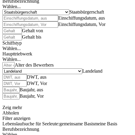
Berufsbezeichnung
Wählen...
Staatsbürgerschaft
Einschiffungsdatum, aus
Einschiffungsdatum, Vor
Gehalt von
Gehalt bis
Schiffstyp
Wählen...
Haupttriebwerk
Wählen...
Alter des Bewerbers
Landeland
DWT, aus
DWT, Vor
Baujahr, aus
Baujahr, Vor
Zeig mehr
Abholen
Filter anzeigen
Lebenslaufsuche für Seeleute:
gemeinsame Basis
meine Basis
Berufsbezeichnung
Wählen...