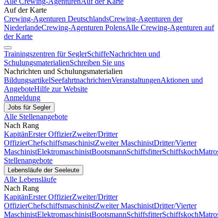
Alle Crewing-Agenturen
Auf der Karte
Auf der Karte
Crewing-Agenturen Deutschlands
Crewing-Agenturen der
Niederlande
Crewing-Agenturen Polens
Alle Crewing-Agenturen auf
der Karte
Trainingszentren für Segler
Schiffe
Nachrichten und
Schulungsmaterialien
Schreiben Sie uns
Nachrichten und Schulungsmaterialien
Bildungsartikel
Seefahrtnachrichten
Veranstaltungen
Aktionen und
Angebote
Hilfe zur Website
Anmeldung
Jobs für Segler
Alle Stellenangebote
Nach Rang
Kapitän
Erster Offizier
Zweiter/Dritter
Offizier
Chefschiffsmaschinist
Zweiter Maschinist
Dritter/Vierter
Maschinist
Elektromaschinist
Bootsmann
Schiffsfitter
Schiffskoch
Matro
Stellenangebote
Lebensläufe der Seeleute
Alle Lebensläufe
Nach Rang
Kapitän
Erster Offizier
Zweiter/Dritter
Offizier
Chefschiffsmaschinist
Zweiter Maschinist
Dritter/Vierter
Maschinist
Elektromaschinist
Bootsmann
Schiffsfitter
Schiffskoch
Matro