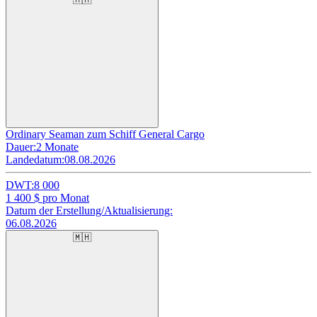
Ordinary Seaman zum Schiff General Cargo
Dauer:
2 Monate
Landedatum:
08.08.2026
DWT:
8 000
1 400
$ pro Monat
Datum der Erstellung/Aktualisierung:
06.08.2026
🇲🇭