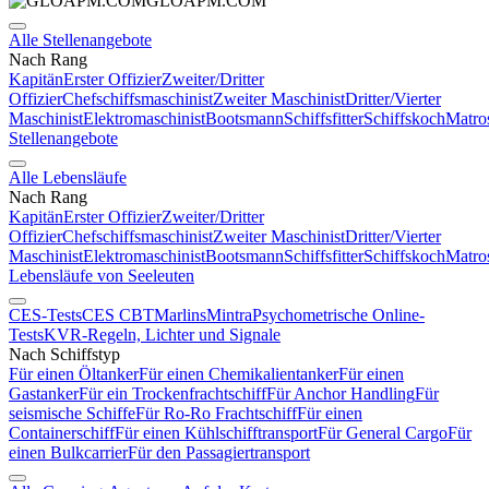
GLOAPM.COM
Alle Stellenangebote
Nach Rang
Kapitän
Erster Offizier
Zweiter/Dritter
Offizier
Chefschiffsmaschinist
Zweiter Maschinist
Dritter/Vierter
Maschinist
Elektromaschinist
Bootsmann
Schiffsfitter
Schiffskoch
Matro
Stellenangebote
Alle Lebensläufe
Nach Rang
Kapitän
Erster Offizier
Zweiter/Dritter
Offizier
Chefschiffsmaschinist
Zweiter Maschinist
Dritter/Vierter
Maschinist
Elektromaschinist
Bootsmann
Schiffsfitter
Schiffskoch
Matro
Lebensläufe von Seeleuten
CES-Tests
CES CBT
Marlins
Mintra
Psychometrische Online-
Tests
KVR-Regeln, Lichter und Signale
Nach Schiffstyp
Für einen Öltanker
Für einen Chemikalientanker
Für einen
Gastanker
Für ein Trockenfrachtschiff
Für Anchor Handling
Für
seismische Schiffe
Für Ro-Ro Frachtschiff
Für einen
Containerschiff
Für einen Kühlschifftransport
Für General Cargo
Für
einen Bulkcarrier
Für den Passagiertransport