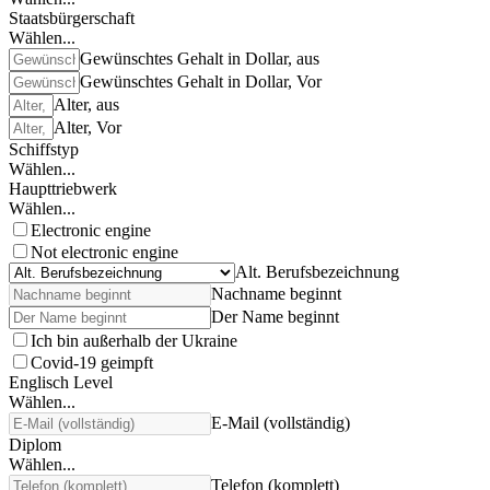
Staatsbürgerschaft
Wählen...
Gewünschtes Gehalt in Dollar, aus
Gewünschtes Gehalt in Dollar, Vor
Alter, aus
Alter, Vor
Schiffstyp
Wählen...
Haupttriebwerk
Wählen...
Electronic engine
Not electronic engine
Alt. Berufsbezeichnung
Nachname beginnt
Der Name beginnt
Ich bin außerhalb der Ukraine
Covid-19 geimpft
Englisch Level
Wählen...
E-Mail (vollständig)
Diplom
Wählen...
Telefon (komplett)