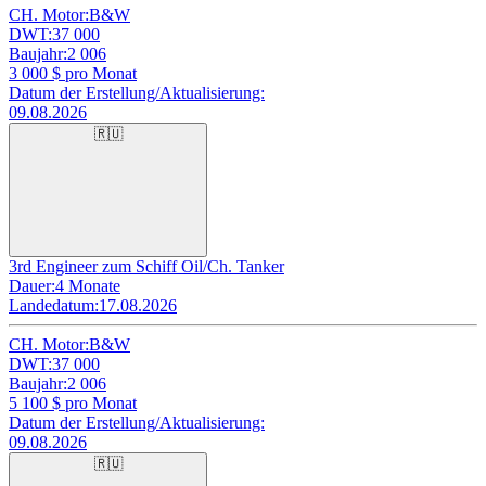
CH. Motor:
B&W
DWT:
37 000
Baujahr:
2 006
3 000
$ pro Monat
Datum der Erstellung/Aktualisierung:
09.08.2026
🇷🇺
3rd Engineer zum Schiff Oil/Ch. Tanker
Dauer:
4 Monate
Landedatum:
17.08.2026
CH. Motor:
B&W
DWT:
37 000
Baujahr:
2 006
5 100
$ pro Monat
Datum der Erstellung/Aktualisierung:
09.08.2026
🇷🇺