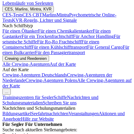
Lebensläufe von Seeleuten
CES, Marlins, Mintra, KVR
CES-Tests
CES CBT
Marlins
Mintra
Psychometrische Online-
Tests
KVR-Regeln, Lichter und Signale
Nach Schiffstyp
Für einen Öltanker
Für einen Chemikalientanker
Für einen
Gastanker
Für ein Trockenfrachtschiff
Für Anchor Handling
Für
seismische Schiffe
Für Ro-Ro Frachtschiff
Für einen
Containerschiff
Für einen Kühlschifftransport
Für General Cargo
Für
einen Bulkcarrier
Für den Passagiertransport
Crewing und Reedereien
Alle Crewing-Agenturen
Auf der Karte
Auf der Karte
Crewing-Agenturen Deutschlands
Crewing-Agenturen der
Niederlande
Crewing-Agenturen Polens
Alle Crewing-Agenturen auf
der Karte
...
Trainingszentren für Segler
Schiffe
Nachrichten und
Schulungsmaterialien
Schreiben Sie uns
Nachrichten und Schulungsmaterialien
Bildungsartikel
Seefahrtnachrichten
Veranstaltungen
Aktionen und
Angebote
Hilfe zur Website
Für Segler
Für Unternehmen
Suche nach aktuellen Stellenangeboten: