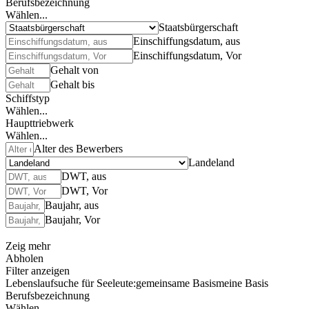
Berufsbezeichnung
Wählen...
Staatsbürgerschaft
Einschiffungsdatum, aus
Einschiffungsdatum, Vor
Gehalt von
Gehalt bis
Schiffstyp
Wählen...
Haupttriebwerk
Wählen...
Alter des Bewerbers
Landeland
DWT, aus
DWT, Vor
Baujahr, aus
Baujahr, Vor
Zeig mehr
Abholen
Filter anzeigen
Lebenslaufsuche für Seeleute:
gemeinsame Basis
meine Basis
Berufsbezeichnung
Wählen...