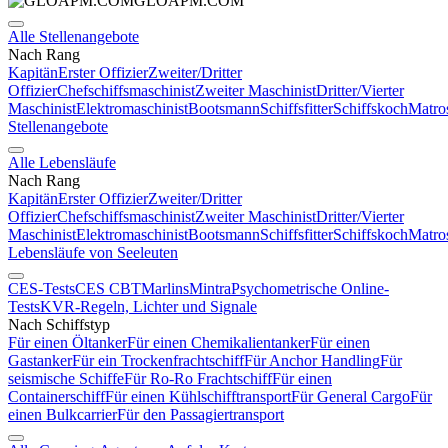
GLOAPM.COM
Alle Stellenangebote
Nach Rang
Kapitän
Erster Offizier
Zweiter/Dritter
Offizier
Chefschiffsmaschinist
Zweiter Maschinist
Dritter/Vierter
Maschinist
Elektromaschinist
Bootsmann
Schiffsfitter
Schiffskoch
Matro
Stellenangebote
Alle Lebensläufe
Nach Rang
Kapitän
Erster Offizier
Zweiter/Dritter
Offizier
Chefschiffsmaschinist
Zweiter Maschinist
Dritter/Vierter
Maschinist
Elektromaschinist
Bootsmann
Schiffsfitter
Schiffskoch
Matro
Lebensläufe von Seeleuten
CES-Tests
CES CBT
Marlins
Mintra
Psychometrische Online-
Tests
KVR-Regeln, Lichter und Signale
Nach Schiffstyp
Für einen Öltanker
Für einen Chemikalientanker
Für einen
Gastanker
Für ein Trockenfrachtschiff
Für Anchor Handling
Für
seismische Schiffe
Für Ro-Ro Frachtschiff
Für einen
Containerschiff
Für einen Kühlschifftransport
Für General Cargo
Für
einen Bulkcarrier
Für den Passagiertransport