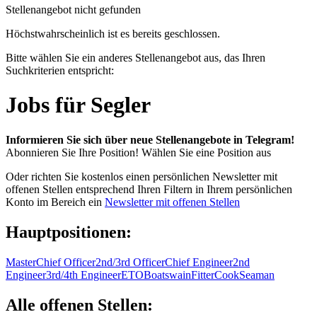
Stellenangebot nicht gefunden
Höchstwahrscheinlich ist es bereits geschlossen.
Bitte wählen Sie ein anderes Stellenangebot aus, das Ihren
Suchkriterien entspricht:
Jobs für Segler
Informieren Sie sich über neue Stellenangebote in Telegram!
Abonnieren Sie Ihre Position!
Wählen Sie eine Position aus
Oder richten Sie kostenlos einen persönlichen Newsletter mit
offenen Stellen entsprechend Ihren Filtern in Ihrem persönlichen
Konto im Bereich ein
Newsletter mit offenen Stellen
Hauptpositionen:
Master
Chief Officer
2nd/3rd Officer
Chief Engineer
2nd
Engineer
3rd/4th Engineer
ETO
Boatswain
Fitter
Cook
Seaman
Alle offenen Stellen: