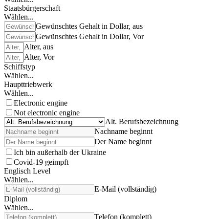
Staatsbürgerschaft
Wählen...
Gewünschtes Gehalt in Dollar, aus
Gewünschtes Gehalt in Dollar, Vor
Alter, aus
Alter, Vor
Schiffstyp
Wählen...
Haupttriebwerk
Wählen...
Electronic engine
Not electronic engine
Alt. Berufsbezeichnung
Nachname beginnt
Der Name beginnt
Ich bin außerhalb der Ukraine
Covid-19 geimpft
Englisch Level
Wählen...
E-Mail (vollständig)
Diplom
Wählen...
Telefon (komplett)