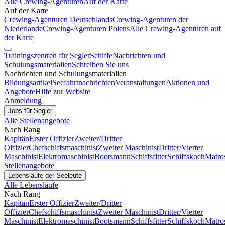
Alle Crewing-Agenturen
Auf der Karte
Auf der Karte
Crewing-Agenturen Deutschlands
Crewing-Agenturen der
Niederlande
Crewing-Agenturen Polens
Alle Crewing-Agenturen auf
der Karte
Trainingszentren für Segler
Schiffe
Nachrichten und
Schulungsmaterialien
Schreiben Sie uns
Nachrichten und Schulungsmaterialien
Bildungsartikel
Seefahrtnachrichten
Veranstaltungen
Aktionen und
Angebote
Hilfe zur Website
Anmeldung
Jobs für Segler
Alle Stellenangebote
Nach Rang
Kapitän
Erster Offizier
Zweiter/Dritter
Offizier
Chefschiffsmaschinist
Zweiter Maschinist
Dritter/Vierter
Maschinist
Elektromaschinist
Bootsmann
Schiffsfitter
Schiffskoch
Matro
Stellenangebote
Lebensläufe der Seeleute
Alle Lebensläufe
Nach Rang
Kapitän
Erster Offizier
Zweiter/Dritter
Offizier
Chefschiffsmaschinist
Zweiter Maschinist
Dritter/Vierter
Maschinist
Elektromaschinist
Bootsmann
Schiffsfitter
Schiffskoch
Matro