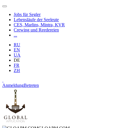
Jobs für Segler
Lebensläufe der Seeleute
CES, Marlins, Mintra, KVR
Crewing und Reedereien
...
RU
EN
UA
DE
FR
ZH
Anmeldung
Betreten