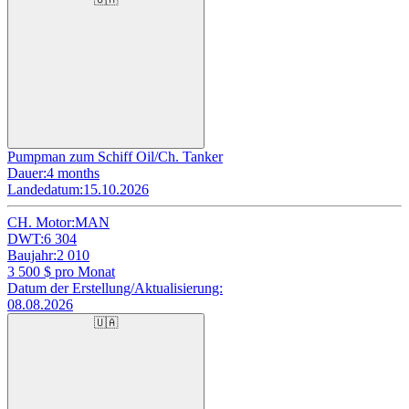
Pumpman zum Schiff Oil/Ch. Tanker
Dauer:
4 months
Landedatum:
15.10.2026
CH. Motor:
MAN
DWT:
6 304
Baujahr:
2 010
3 500
$ pro Monat
Datum der Erstellung/Aktualisierung:
08.08.2026
🇺🇦