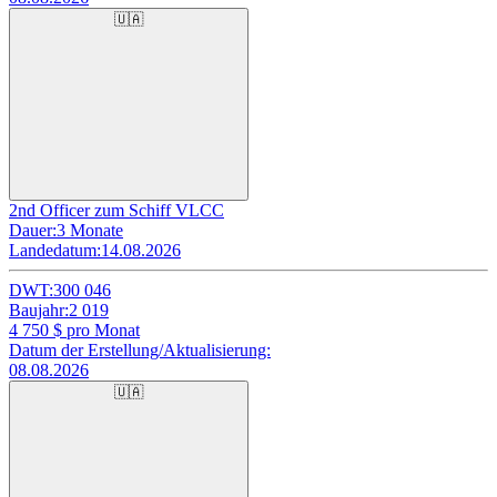
🇺🇦
2nd Officer zum Schiff VLCC
Dauer:
3 Monate
Landedatum:
14.08.2026
DWT:
300 046
Baujahr:
2 019
4 750
$ pro Monat
Datum der Erstellung/Aktualisierung:
08.08.2026
🇺🇦