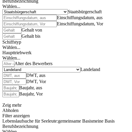
Berufsbezeichnung
Wählen...
Staatsbürgerschaft
Einschiffungsdatum, aus
Einschiffungsdatum, Vor
Gehalt von
Gehalt bis
Schiffstyp
Wählen...
Haupttriebwerk
Wählen...
Alter des Bewerbers
Landeland
DWT, aus
DWT, Vor
Baujahr, aus
Baujahr, Vor
Zeig mehr
Abholen
Filter anzeigen
Lebenslaufsuche für Seeleute:
gemeinsame Basis
meine Basis
Berufsbezeichnung
Wählen...