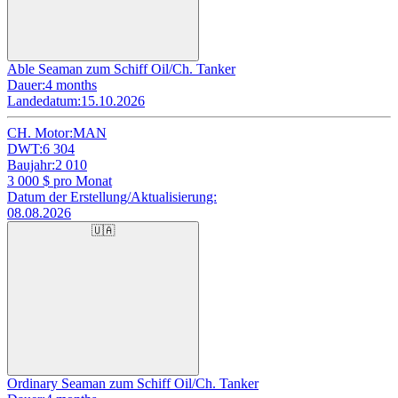
Able Seaman zum Schiff Oil/Ch. Tanker
Dauer:
4 months
Landedatum:
15.10.2026
CH. Motor:
MAN
DWT:
6 304
Baujahr:
2 010
3 000
$ pro Monat
Datum der Erstellung/Aktualisierung:
08.08.2026
🇺🇦
Ordinary Seaman zum Schiff Oil/Ch. Tanker