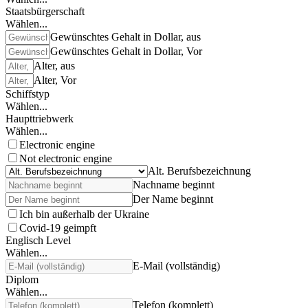
Staatsbürgerschaft
Wählen...
Gewünschtes Gehalt in Dollar, aus
Gewünschtes Gehalt in Dollar, Vor
Alter, aus
Alter, Vor
Schiffstyp
Wählen...
Haupttriebwerk
Wählen...
Electronic engine
Not electronic engine
Alt. Berufsbezeichnung
Nachname beginnt
Der Name beginnt
Ich bin außerhalb der Ukraine
Covid-19 geimpft
Englisch Level
Wählen...
E-Mail (vollständig)
Diplom
Wählen...
Telefon (komplett)