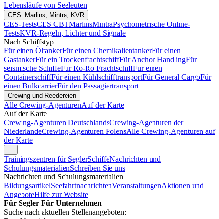
Lebensläufe von Seeleuten
CES, Marlins, Mintra, KVR
CES-Tests
CES CBT
Marlins
Mintra
Psychometrische Online-
Tests
KVR-Regeln, Lichter und Signale
Nach Schiffstyp
Für einen Öltanker
Für einen Chemikalientanker
Für einen
Gastanker
Für ein Trockenfrachtschiff
Für Anchor Handling
Für
seismische Schiffe
Für Ro-Ro Frachtschiff
Für einen
Containerschiff
Für einen Kühlschifftransport
Für General Cargo
Für
einen Bulkcarrier
Für den Passagiertransport
Crewing und Reedereien
Alle Crewing-Agenturen
Auf der Karte
Auf der Karte
Crewing-Agenturen Deutschlands
Crewing-Agenturen der
Niederlande
Crewing-Agenturen Polens
Alle Crewing-Agenturen auf
der Karte
...
Trainingszentren für Segler
Schiffe
Nachrichten und
Schulungsmaterialien
Schreiben Sie uns
Nachrichten und Schulungsmaterialien
Bildungsartikel
Seefahrtnachrichten
Veranstaltungen
Aktionen und
Angebote
Hilfe zur Website
Für Segler
Für Unternehmen
Suche nach aktuellen Stellenangeboten: