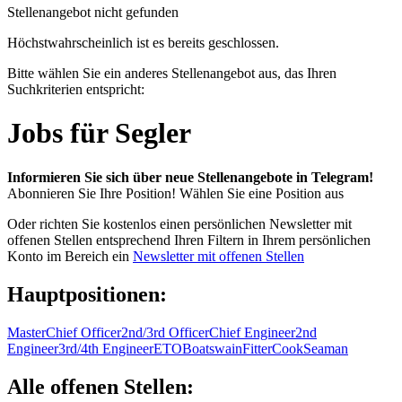
Stellenangebot nicht gefunden
Höchstwahrscheinlich ist es bereits geschlossen.
Bitte wählen Sie ein anderes Stellenangebot aus, das Ihren
Suchkriterien entspricht:
Jobs für Segler
Informieren Sie sich über neue Stellenangebote in Telegram!
Abonnieren Sie Ihre Position!
Wählen Sie eine Position aus
Oder richten Sie kostenlos einen persönlichen Newsletter mit
offenen Stellen entsprechend Ihren Filtern in Ihrem persönlichen
Konto im Bereich ein
Newsletter mit offenen Stellen
Hauptpositionen:
Master
Chief Officer
2nd/3rd Officer
Chief Engineer
2nd
Engineer
3rd/4th Engineer
ETO
Boatswain
Fitter
Cook
Seaman
Alle offenen Stellen: