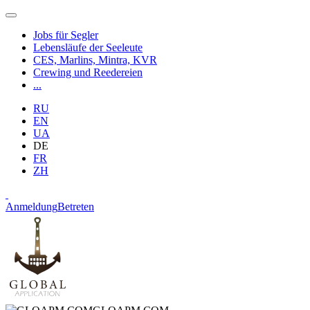
Jobs für Segler
Lebensläufe der Seeleute
CES, Marlins, Mintra, KVR
Crewing und Reedereien
...
RU
EN
UA
DE
FR
ZH
Anmeldung
Betreten