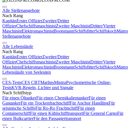
GLOAPM.COM
Alle Stellenangebote
Nach Rang
Kapitän
Erster Offizier
Zweiter/Dritter
Offizier
Chefschiffsmaschinist
Zweiter Maschinist
Dritter/Vierter
Maschinist
Elektromaschinist
Bootsmann
Schiffsfitter
Schiffskoch
Matro
Stellenangebote
Alle Lebensläufe
Nach Rang
Kapitän
Erster Offizier
Zweiter/Dritter
Offizier
Chefschiffsmaschinist
Zweiter Maschinist
Dritter/Vierter
Maschinist
Elektromaschinist
Bootsmann
Schiffsfitter
Schiffskoch
Matro
Lebensläufe von Seeleuten
CES-Tests
CES CBT
Marlins
Mintra
Psychometrische Online-
Tests
KVR-Regeln, Lichter und Signale
Nach Schiffstyp
Für einen Öltanker
Für einen Chemikalientanker
Für einen
Gastanker
Für ein Trockenfrachtschiff
Für Anchor Handling
Für
seismische Schiffe
Für Ro-Ro Frachtschiff
Für einen
Containerschiff
Für einen Kühlschifftransport
Für General Cargo
Für
einen Bulkcarrier
Für den Passagiertransport