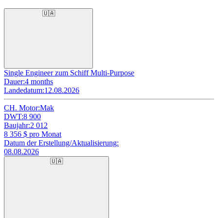
🇺🇦
Single Engineer zum Schiff Multi-Purpose
Dauer:
4 months
Landedatum:
12.08.2026
CH. Motor:
Mak
DWT:
8 900
Baujahr:
2 012
8 356
$ pro Monat
Datum der Erstellung/Aktualisierung:
08.08.2026
🇺🇦