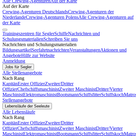
Alle Crewing-Agenturen
Auf der Karte
Auf der Karte
Crewing-Agenturen Deutschlands
Crewing-Agenturen der
Niederlande
Crewing-Agenturen Polens
Alle Crewing-Agenturen auf
der Karte
Trainingszentren für Segler
Schiffe
Nachrichten und
Schulungsmaterialien
Schreiben Sie uns
Nachrichten und Schulungsmaterialien
Bildungsartikel
Seefahrtnachrichten
Veranstaltungen
Aktionen und
Angebote
Hilfe zur Website
Anmeldung
Jobs für Segler
Alle Stellenangebote
Nach Rang
Kapitän
Erster Offizier
Zweiter/Dritter
Offizier
Chefschiffsmaschinist
Zweiter Maschinist
Dritter/Vierter
Maschinist
Elektromaschinist
Bootsmann
Schiffsfitter
Schiffskoch
Matro
Stellenangebote
Lebensläufe der Seeleute
Alle Lebensläufe
Nach Rang
Kapitän
Erster Offizier
Zweiter/Dritter
Offizier
Chefschiffsmaschinist
Zweiter Maschinist
Dritter/Vierter
Maschinist
Elektromaschinist
Bootsmann
Schiffsfitter
Schiffskoch
Matro