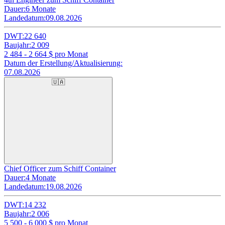
Dauer:
6 Monate
Landedatum:
09.08.2026
DWT:
22 640
Baujahr:
2 009
2 484 - 2 664
$ pro Monat
Datum der Erstellung/Aktualisierung:
07.08.2026
🇺🇦
Chief Officer zum Schiff Container
Dauer:
4 Monate
Landedatum:
19.08.2026
DWT:
14 232
Baujahr:
2 006
5 500 - 6 000
$ pro Monat