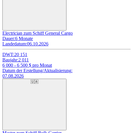
Electrician zum Schiff General Cargo
Dauer:
6 Monate
Landedatum:
06.10.2026
DWT:
20 151
Baujahr:
2 011
6 000 - 6 500
$ pro Monat
Datum der Erstellung/Aktualisierung:
07.08.2026
🇺🇦
Master zum Schiff Bulk Carrier