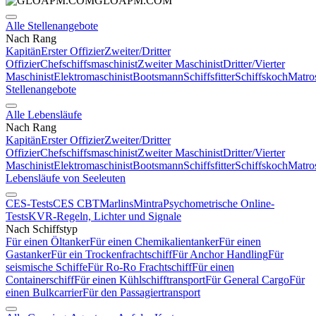
GLOAPM.COM
Alle Stellenangebote
Nach Rang
Kapitän
Erster Offizier
Zweiter/Dritter
Offizier
Chefschiffsmaschinist
Zweiter Maschinist
Dritter/Vierter
Maschinist
Elektromaschinist
Bootsmann
Schiffsfitter
Schiffskoch
Matro
Stellenangebote
Alle Lebensläufe
Nach Rang
Kapitän
Erster Offizier
Zweiter/Dritter
Offizier
Chefschiffsmaschinist
Zweiter Maschinist
Dritter/Vierter
Maschinist
Elektromaschinist
Bootsmann
Schiffsfitter
Schiffskoch
Matro
Lebensläufe von Seeleuten
CES-Tests
CES CBT
Marlins
Mintra
Psychometrische Online-
Tests
KVR-Regeln, Lichter und Signale
Nach Schiffstyp
Für einen Öltanker
Für einen Chemikalientanker
Für einen
Gastanker
Für ein Trockenfrachtschiff
Für Anchor Handling
Für
seismische Schiffe
Für Ro-Ro Frachtschiff
Für einen
Containerschiff
Für einen Kühlschifftransport
Für General Cargo
Für
einen Bulkcarrier
Für den Passagiertransport