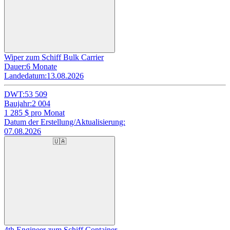
Wiper zum Schiff Bulk Carrier
Dauer:
6 Monate
Landedatum:
13.08.2026
DWT:
53 509
Baujahr:
2 004
1 285
$ pro Monat
Datum der Erstellung/Aktualisierung:
07.08.2026
🇺🇦
4th Engineer zum Schiff Container