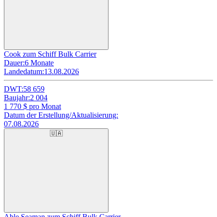
Cook zum Schiff Bulk Carrier
Dauer:
6 Monate
Landedatum:
13.08.2026
DWT:
58 659
Baujahr:
2 004
1 770
$ pro Monat
Datum der Erstellung/Aktualisierung:
07.08.2026
🇺🇦
Able Seaman zum Schiff Bulk Carrier