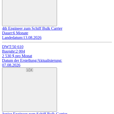
4th Engineer zum Schiff Bulk Carrier
Dauer:
6 Monate
Landedatum:
13.08.2026
DWT:
50 610
Baujahr:
2 004
2 530
$ pro Monat
Datum der Erstellung/Aktualisierung:
07.08.2026
🇺🇦
Junior Engineer zum Schiff Bulk Carrier