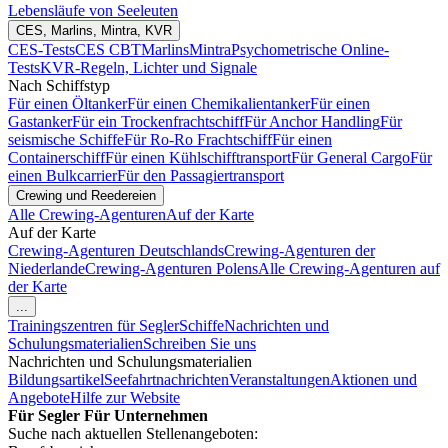
Lebensläufe von Seeleuten
CES, Marlins, Mintra, KVR
CES-Tests
CES CBT
Marlins
Mintra
Psychometrische Online-
Tests
KVR-Regeln, Lichter und Signale
Nach Schiffstyp
Für einen Öltanker
Für einen Chemikalientanker
Für einen
Gastanker
Für ein Trockenfrachtschiff
Für Anchor Handling
Für
seismische Schiffe
Für Ro-Ro Frachtschiff
Für einen
Containerschiff
Für einen Kühlschifftransport
Für General Cargo
Für
einen Bulkcarrier
Für den Passagiertransport
Crewing und Reedereien
Alle Crewing-Agenturen
Auf der Karte
Auf der Karte
Crewing-Agenturen Deutschlands
Crewing-Agenturen der
Niederlande
Crewing-Agenturen Polens
Alle Crewing-Agenturen auf
der Karte
...
Trainingszentren für Segler
Schiffe
Nachrichten und
Schulungsmaterialien
Schreiben Sie uns
Nachrichten und Schulungsmaterialien
Bildungsartikel
Seefahrtnachrichten
Veranstaltungen
Aktionen und
Angebote
Hilfe zur Website
Für Segler
Für Unternehmen
Suche nach aktuellen Stellenangeboten: