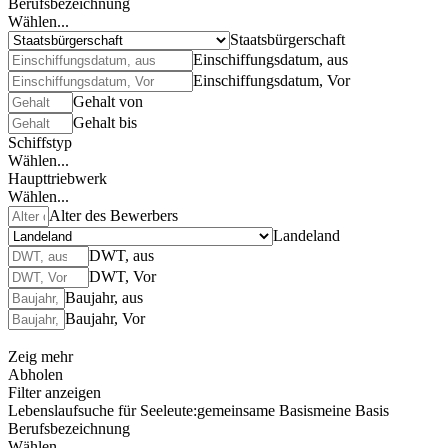
Berufsbezeichnung
Wählen...
Staatsbürgerschaft
Einschiffungsdatum, aus
Einschiffungsdatum, Vor
Gehalt von
Gehalt bis
Schiffstyp
Wählen...
Haupttriebwerk
Wählen...
Alter des Bewerbers
Landeland
DWT, aus
DWT, Vor
Baujahr, aus
Baujahr, Vor
Zeig mehr
Abholen
Filter anzeigen
Lebenslaufsuche für Seeleute:
gemeinsame Basis
meine Basis
Berufsbezeichnung
Wählen...