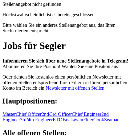
Stellenangebot nicht gefunden
Höchstwahrscheinlich ist es bereits geschlossen.
Bitte wählen Sie ein anderes Stellenangebot aus, das Ihren
Suchkriterien entspricht:
Jobs für Segler
Informieren Sie sich über neue Stellenangebote in Telegram!
Abonnieren Sie Ihre Position!
Wählen Sie eine Position aus
Oder richten Sie kostenlos einen persönlichen Newsletter mit
offenen Stellen entsprechend Ihren Filtern in Ihrem persönlichen
Konto im Bereich ein
Newsletter mit offenen Stellen
Hauptpositionen:
Master
Chief Officer
2nd/3rd Officer
Chief Engineer
2nd
Engineer
3rd/4th Engineer
ETO
Boatswain
Fitter
Cook
Seaman
Alle offenen Stellen: