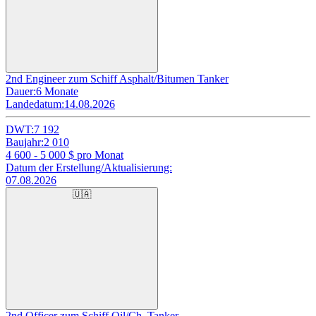
2nd Engineer zum Schiff Asphalt/Bitumen Tanker
Dauer:
6 Monate
Landedatum:
14.08.2026
DWT:
7 192
Baujahr:
2 010
4 600 - 5 000
$ pro Monat
Datum der Erstellung/Aktualisierung:
07.08.2026
🇺🇦
2nd Officer zum Schiff Oil/Ch. Tanker