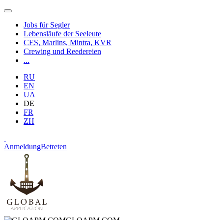
Jobs für Segler
Lebensläufe der Seeleute
CES, Marlins, Mintra, KVR
Crewing und Reedereien
...
RU
EN
UA
DE
FR
ZH
Anmeldung
Betreten