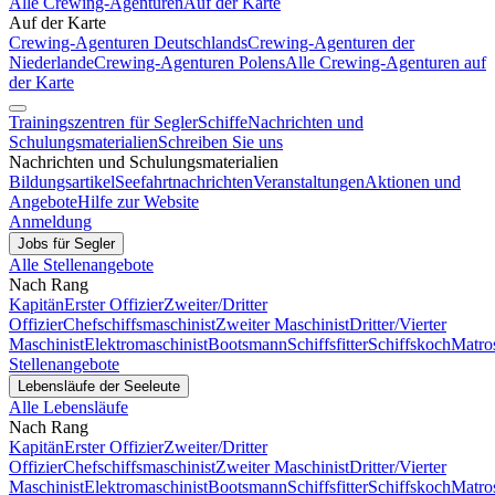
Alle Crewing-Agenturen
Auf der Karte
Auf der Karte
Crewing-Agenturen Deutschlands
Crewing-Agenturen der
Niederlande
Crewing-Agenturen Polens
Alle Crewing-Agenturen auf
der Karte
Trainingszentren für Segler
Schiffe
Nachrichten und
Schulungsmaterialien
Schreiben Sie uns
Nachrichten und Schulungsmaterialien
Bildungsartikel
Seefahrtnachrichten
Veranstaltungen
Aktionen und
Angebote
Hilfe zur Website
Anmeldung
Jobs für Segler
Alle Stellenangebote
Nach Rang
Kapitän
Erster Offizier
Zweiter/Dritter
Offizier
Chefschiffsmaschinist
Zweiter Maschinist
Dritter/Vierter
Maschinist
Elektromaschinist
Bootsmann
Schiffsfitter
Schiffskoch
Matro
Stellenangebote
Lebensläufe der Seeleute
Alle Lebensläufe
Nach Rang
Kapitän
Erster Offizier
Zweiter/Dritter
Offizier
Chefschiffsmaschinist
Zweiter Maschinist
Dritter/Vierter
Maschinist
Elektromaschinist
Bootsmann
Schiffsfitter
Schiffskoch
Matro