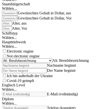
Staatsbürgerschaft
Wählen...
Gewünschtes Gehalt in Dollar, aus
Gewünschtes Gehalt in Dollar, Vor
Alter, aus
Alter, Vor
Schiffstyp
Wählen...
Haupttriebwerk
Wählen...
Electronic engine
Not electronic engine
Alt. Berufsbezeichnung
Nachname beginnt
Der Name beginnt
Ich bin außerhalb der Ukraine
Covid-19 geimpft
Englisch Level
Wählen...
E-Mail (vollständig)
Diplom
Wählen...
Telefon (komplett)